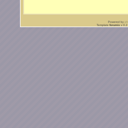
Powered by
p
Template
forumix
v 0.2