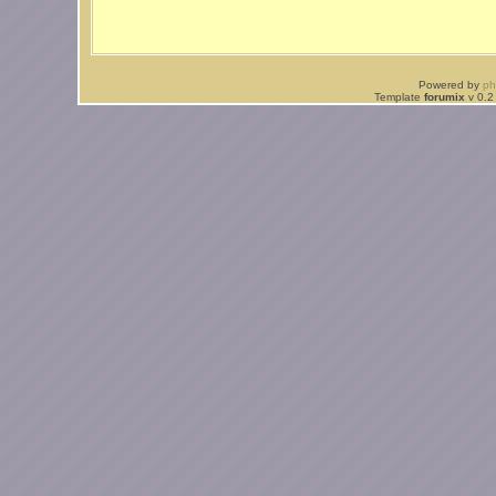
Powered by
p
Template
forumix
v 0.2