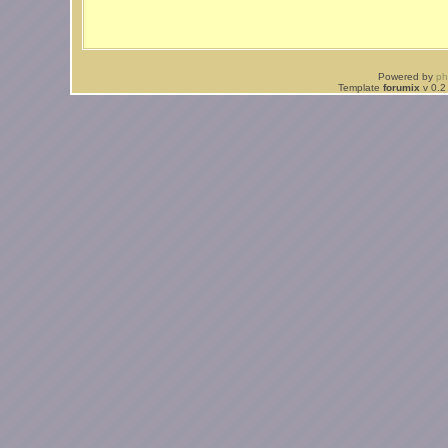
Powered by
p
Template
forumix
v 0.2