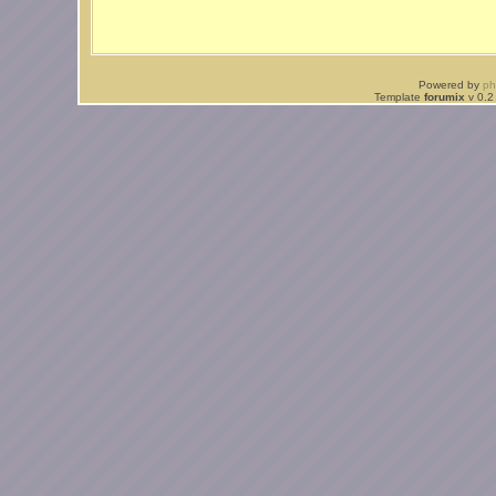
Powered by
p
Template
forumix
v 0.2