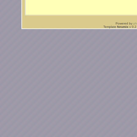
Powered by
p
Template
forumix
v 0.2