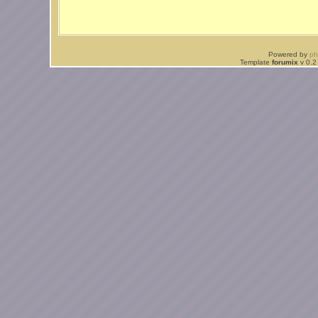
Powered by
p
Template
forumix
v 0.2