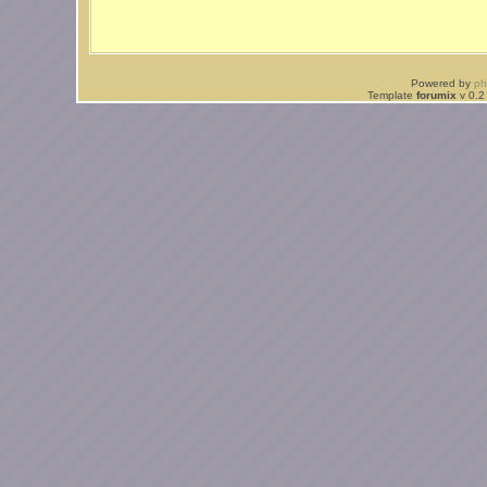
Powered by
p
Template
forumix
v 0.2