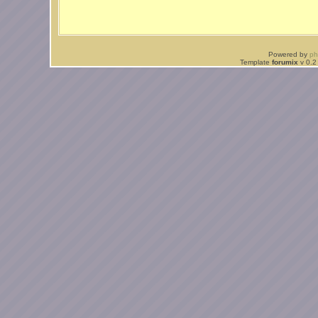
Powered by
p
Template
forumix
v 0.2