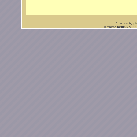
Powered by
p
Template
forumix
v 0.2