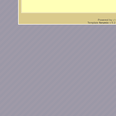
Powered by
p
Template
forumix
v 0.2