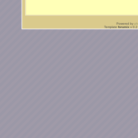
Powered by
p
Template
forumix
v 0.2