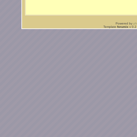
Powered by
p
Template
forumix
v 0.2