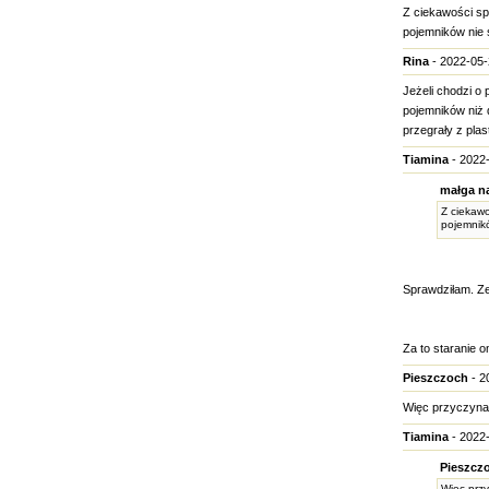
Z ciekawości sp
pojemników nie
Rina
- 2022-05-
Jeżeli chodzi o 
pojemników niż 
przegrały z pla
Tiamina
- 2022-
małga na
Z ciekawo
pojemnik
Sprawdziłam. Ze 
Za to staranie o
Pieszczoch
- 2
Więc przyczyna
Tiamina
- 2022-
Pieszczo
Więc prz