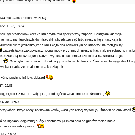
 nowa mieszanka robiona wczoraj.
022-06-23, 18:34
mniej tych żołądków(kaczka ma chyba taki specyficzny zapach).Pamiętam jak moja
ż nie ma z nami)podeszła do miseczki i chciała zacząć jeść mieszankę z kaczką,a ja
ziomciu,ale to jedzonko jest z kaczką,to ona odskoczyła od miseczki na metr,jak by
zaczęła łapką zakopywać,chociaż nigdy przy innych mieszankach tak nie robiła, no i na k
iseczkę z tą nieszczęsną kaczką,wypięła d--kę i chciała zrobić na nią siku(na co już
am)
.Ona była taka zawsze zła jak ja jej mówiłam o tej kaczce!Śmiesznie to wyglądało!Jak 
łowinka-to jadła ze smakiem,a na kaczkę tak
skóry,i powinno już być dobrze!
7, 02:03
eję się do łez na ten Twój opis ( choć ogólnie wcale mi nie do śmiechu )
06-30, 08:50
czywiście Twoje opisy zachowań kotów, waszych relacji wywołują uśmiech na cały dzień
ć na błędach, daję mniej skóry i dostosowuję mieszanki do gustów moich kocic.
eszcze za wszelką pomoc.
8-17, 10:44