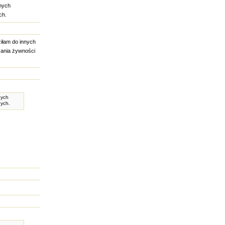
nych
ch.
ziłam do innych
żania żywności
nych
nych.