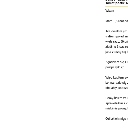
Temat postu
: 
Witam
Mam 1,5 roczne
Testowałem już 
trafiłem pojadł 
wiele razy. Skoń
zjadł np 3 sasze
jaka zaczął się l
Zgadałem się z 
polepszyło itp.
Więc kupiłem sw
jak na razie się
chciałby jeszcze
Pomyślałem że mo
sprawdziłem z ci
miski nie powąch
Od jakich mięs 