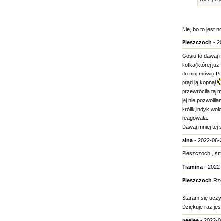
Nie, bo to jest
Pieszczoch
- 2
Gosiu,to dawaj 
kotka(której ju
do niej mówię Po
prąd ją kopnął
przewróciła tą m
jej nie pozwolił
królik,indyk,wo
reagowała.
Dawaj mniej tej 
aina
- 2022-06-2
Pieszczoch , śmi
Tiamina
- 2022-
Pieszczoch
Rze
Staram się uczy
Dziękuje raz j
peelee
- 2022-0