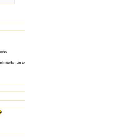
oniec
jej mówiłam,że to