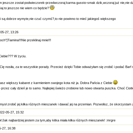
 jeszcze został podwieczorek-przedwczoraj karma gussto-smak dzik,wczoraj już nie,nie dz
siaj to jeszcze nie wiem co będzie?
ki są dobrze wymyte,nie czuć czymś?,to nie powinno to mieć jakiegoś większego
05-27, 13:26
ch"]Tiamina!!!Nie przeklinaj mnie!!!
Ciebie??? W życiu.
ię nosiła, za te wszystkie porady. Przecież dzięki Tobie odważyłam się zrobić i podać Barf
asz większy kabaret z karmieniem swojego kota niż ja. Dobra Pańcia z Ciebie
to przez cały dzień je to samo. Najlepiej świeżo zrobione lub nowo otwarta puszka. Choć Ciotk
mysł zrobić jej kilka różnych mieszanek i dawać jej na przemian. Pozwolisz, że skorzystam 
022-05-27, 15:32
k!Jak najbardziej jestem za tym,aby kitka miała kilka różnych mieszanek! :mrgre
-27, 16:38