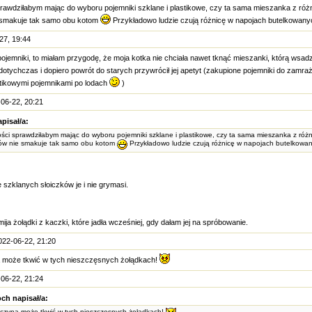
rawdziłabym mając do wyboru pojemniki szklane i plastikowe, czy ta sama mieszanka z róż
 smakuje tak samo obu kotom
Przykładowo ludzie czują różnicę w napojach butelkowany
27, 19:44
pojemniki, to miałam przygodę, że moja kotka nie chciała nawet tknąć mieszanki, którą wsad
dotychczas i dopiero powrót do starych przywrócił jej apetyt (zakupione pojemniki do zamra
stikowymi pojemnikami po lodach
)
06-22, 20:21
pisał/a:
ści sprawdziłabym mając do wyboru pojemniki szklane i plastikowe, czy ta sama mieszanka z róż
ów nie smakuje tak samo obu kotom
Przykładowo ludzie czują różnicę w napojach butelkowa
szklanych słoiczków je i nie grymasi.
mija żołądki z kaczki, które jadła wcześniej, gdy dałam jej na spróbowanie.
022-06-22, 21:20
 może tkwić w tych nieszczęsnych żołądkach!
06-22, 21:24
ch napisał/a:
yczyna może tkwić w tych nieszczęsnych żołądkach!