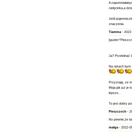
A zapomniałabym
cielęcinka,a dzi
Jeśli pojemnicz
znaczenia.
Tiamina
- 2022-
[quote="Pieszczo
Ja? Przeklinać 
Na rękach bym C
Przyznaję, ze m
Moja jak już je 
lepsze...
To jest dobry po
Pieszczoch
- 2
No pewnie,że ta
małga
- 2022-05