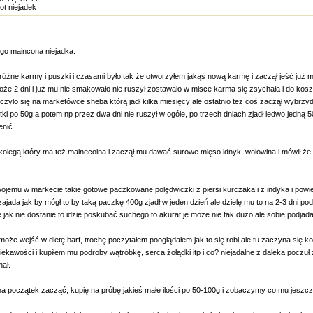
Kot niejadek
go maincona niejadka.
różne karmy i puszki i czasami było tak że otworzyłem jakąś nową karmę i zaczął jeść już 
może 2 dni i już mu nie smakowało nie ruszył zostawało w misce karma się zsychała i do kosza
czyło się na marketówce sheba którą jadł kilka miesięcy ale ostatnio też coś zaczął wybrzyd
tki po 50g a potem np przez dwa dni nie ruszył w ogóle, po trzech dniach zjadł ledwo jedną 
enić.
kolegą który ma też mainecoina i zaczął mu dawać surowe mięso idnyk, wołowina i mówił że z
ojemu w markecie takie gotowe paczkowane polędwiczki z piersi kurczaka i z indyka i pow
 zajada jak by mógł to by taką paczkę 400g zjadł w jeden dzień ale dzielę mu to na 2-3 dni pod
 jak nie dostanie to idzie poskubać suchego to akurat je może nie tak dużo ale sobie podjada
że wejść w dietę barf, trochę poczytałem pooglądałem jak to się robi ale tu zaczyna się ko
ekawości i kupiłem mu podroby wątróbkę, serca żołądki itp i co? niejadalne z daleka poczuł
ał.
na początek zacząć, kupię na próbę jakieś małe ilości po 50-100g i zobaczymy co mu jeszc