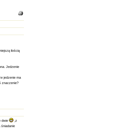
iejszą ilością
ona. Jedzenie
że jedzenie ma
eś znaczenie?
ze dwie
,z
 śniadanie