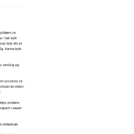
myślałem że
. I tak było
zać były dni że
50g. Karma byle
 sierścią się
iem szczerze że
chodzi do miski i
.
lejny problem,
 zapach i nawet
ze podpasuje.