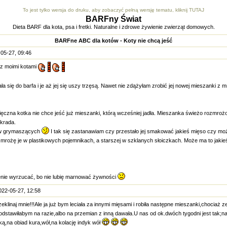
To jest tylko wersja do druku, aby zobaczyć pełną wersję tematu, kliknij TUTAJ
BARFny Świat
Dieta BARF dla kota, psa i fretki. Naturalne i zdrowe żywienie zwierząt domowych.
BARFne ABC dla kotów - Koty nie chcą jeść
05-27, 09:46
 z moimi kotami
a się do barfa i je aż jej się uszy trzęsą. Nawet nie zdążyłam zrobić jej nowej mieszanki z mn
sięczna kotka nie chce jeść już mieszanki, którą wcześniej jadła. Mieszanka świeżo rozmroż
dkrada.
ów grymaszących
I tak się zastanawiam czy przestało jej smakować jakieś mięso czy mo
 mrożę je w plastikowych pojemnikach, a starszej w szklanych słoiczkach. Może ma to jaki
nie wyrzucać, bo nie lubię marnować żywności
022-05-27, 12:58
zeklinaj mnie!!!Ale ja już bym leciała za innymi mięsami i robiła następne mieszanki,chociaż 
odstawiłabym na razie,albo na przemian z inną dawała.U nas od ok.dwóch tygodni jest tak;na
ką,na obiad kura,wół,na kolację indyk wół