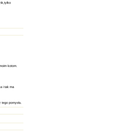
ik,tylko
 moim kotom.
a i tak ma
z tego pomysłu.