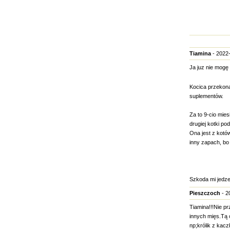
Tiamina
- 2022-
Ja juz nie mogę
Kocica przekonał
suplementów.
Za to 9-cio mie
drugiej kotki po
Ona jest z kot
inny zapach, bo
Szkoda mi jedze
Pieszczoch
- 2
Tiamina!!!Nie pr
innych mięs.Tą 
np;królik z kacz