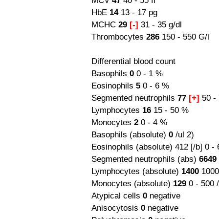
MCV
47
40 - 55 fl
HbE
14
13 - 17 pg
MCHC
29
[-]
31 - 35 g/dl
Thrombocytes
286
150 - 550 G/l
Differential blood count
Basophils
0
0 - 1 %
Eosinophils
5
0 - 6 %
Segmented neutrophils
77
[+]
50 -
Lymphocytes
16
15 - 50 %
Monocytes
2
0 - 4 %
Basophils (absolute)
0
/ul 2)
Eosinophils (absolute) 412 [/b] 0 - 
Segmented neutrophils (abs)
6649
Lymphocytes (absolute)
1400
1000
Monocytes (absolute)
129
0 - 500 /
Atypical cells
0
negative
Anisocytosis
0
negative