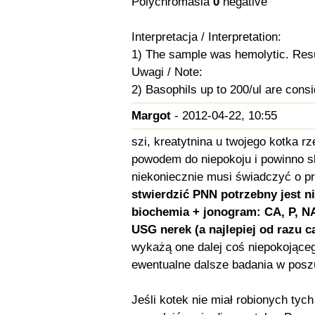
Polychromasia
0
negative
Interpretacja / Interpretation:
1) The sample was hemolytic. Resul
Uwagi / Note:
2) Basophils up to 200/ul are consid
Margot
- 2012-04-22, 10:55
szi, kreatytnina u twojego kotka r
powodem do niepokoju i powinno skł
niekoniecznie musi świadczyć o pr
stwierdzić PNN potrzebny jest ni
biochemia + jonogram: CA, P, NA
USG nerek (a najlepiej od razu c
wykażą one dalej coś niepokojącego
ewentualne dalsze badania w posz
Jeśli kotek nie miał robionych tyc