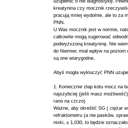
uzupełnić o nie diagnostykę. Pew
kreatynina czy mocznik rzeczywiś
pracują mniej wydolnie, ale to za 
PNN.
U Was mocznik jest w normie, nat
całkowite mogą sugerować odwodni
podwyższoną kreatyninę. Nie wiem 
do Niemiec miał wpływ na poziom 
są one wiarygodne.
Abyś mogła wykluczyć PNN uzupełn
1. Koniecznie złap kotu mocz na b
najszybciej (jeśli masz możliwość)
rano na czczo)
Ważne, aby określić SG ( ciężar 
refraktometru (a nie pasków, spraw
niski, ≤ 1,030, to będzie oznacza