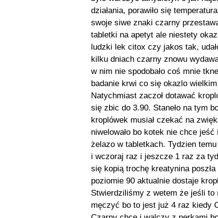
działania, porawiło się temperatura
swoje siwe znaki czarny przestawał
tabletki na apetyt ale niestety ok
ludzki lek citox czy jakos tak, ud
kilku dniach czarny znowu wydawał
w nim nie spodobało coś mnie tkne
badanie krwi co się okazlo wielki
Natychmiast zaczoł dotawać kropló
się zbic do 3.90. Staneło na tym b
kroplówek musiał czekać na zwięks
niwelowało bo kotek nie chce jeść 
żelazo w tabletkach. Tydzien temu 
i wczoraj raz i jeszcze 1 raz za t
się kopią trochę kreatynina poszła
poziomie 90 aktualnie dostaje krop
Stwierdziliśmy z wetem że jeśli to 
męczyć bo to jest już 4 raz kiedy 
Czarny chce i walczy z nerkami bo