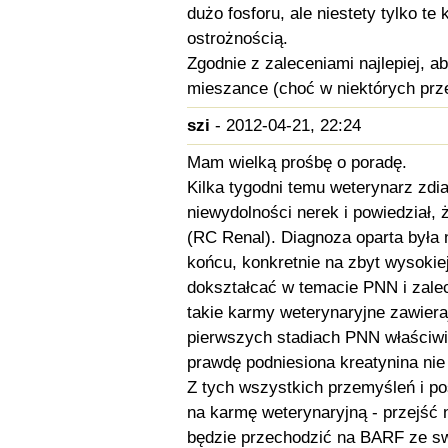
dużo fosforu, ale niestety tylko te
ostrożnością.
Zgodnie z zaleceniami najlepiej, a
mieszance (choć w niektórych prz
szi
- 2012-04-21, 22:24
Mam wielką prośbę o poradę.
Kilka tygodni temu weterynarz zdi
niewydolności nerek i powiedział,
(RC Renal). Diagnoza oparta była 
końcu, konkretnie na zbyt wysokiej
dokształcać w temacie PNN i zaleca
takie karmy weterynaryjne zawieraj
pierwszych stadiach PNN właściwie
prawdę podniesiona kreatynina nie
Z tych wszystkich przemyśleń i po
na karmę weterynaryjną - przejść
będzie przechodzić na BARF ze sw