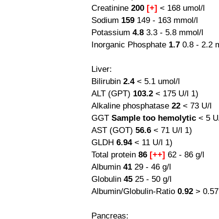
Creatinine
200
[+]
< 168 umol/l
Sodium
159
149 - 163 mmol/l
Potassium
4.8
3.3 - 5.8 mmol/l
Inorganic Phosphate
1.7
0.8 - 2.2 
Liver:
Bilirubin
2.4
< 5.1 umol/l
ALT (GPT)
103.2
< 175 U/l 1)
Alkaline phosphatase
22
< 73 U/l
GGT
Sample too hemolytic
< 5 U/
AST (GOT)
56.6
< 71 U/l 1)
GLDH
6.94
< 11 U/l 1)
Total protein
86
[++]
62 - 86 g/l
Albumin
41
29 - 46 g/l
Globulin
45
25 - 50 g/l
Albumin/Globulin-Ratio
0.92
> 0.57
Pancreas: