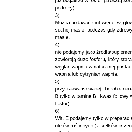
już bogatsze w fosfor (zresztą serc
podroby)
3)
Można podawać ciut więcej węglo
suchej masie, podczas gdy zdrow
masie.
4)
nie podajemy jako źródła/suplemen
zawierają dużo fosforu, który stara
węglan wapnia w naturalnej postac
wapnia lub cytrynian wapnia.
5)
przy zaawansowanej chorobie nerek 
B tylko witaminę B i kwas foliowy 
fosfor)
6)
Wit. E podajemy tylko w preparacie
olejów roślinnych (z kiełków pszen