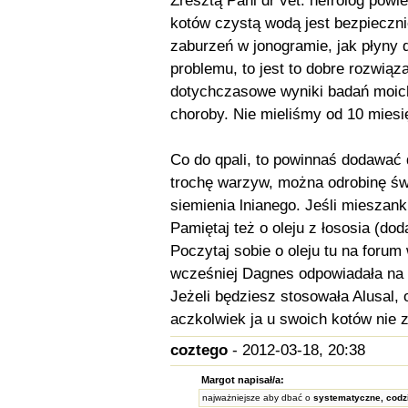
Zresztą Pani dr vet. nefrolog powi
kotów czystą wodą jest bezpiecznie
zaburzeń w jonogramie, jak płyny 
problemu, to jest to dobre rozwią
dotychczasowe wyniki badań moic
choroby. Nie mieliśmy od 10 miesi
Co do qpali, to powinnaś dodawać 
trochę warzyw, można odrobinę św
siemienia lnianego. Jeśli mieszank
Pamiętaj też o oleju z łososia (do
Poczytaj sobie o oleju tu na foru
wcześniej Dagnes odpowiadała na 
Jeżeli będziesz stosowała Alusal,
aczkolwiek ja u swoich kotów nie
coztego
- 2012-03-18, 20:38
Margot napisał/a:
najważniejsze aby dbać o
systematyczne, codz