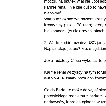
moczu, na skutek własnie upośledze
karmie renal i nie pije dużo to na
niepokoić.
Warto też oznaczyć poziom kreaty
kreatyniny (tzw. UPC ratio), który
białkomoczu (w niektórych labach o
2. Warto zrobić również USG jamy 
Napisz skąd jesteś? Może będziem
Jeżeli udałoby Ci się wykonać te 
Karmę renal wszyscy na tym forum
wątpliwe jej zalety poza obniżony
Co do Barfa, to może do wyjaśnien
przewlekłego problemu z nerkami 
nerkowców, które są opisane w tym