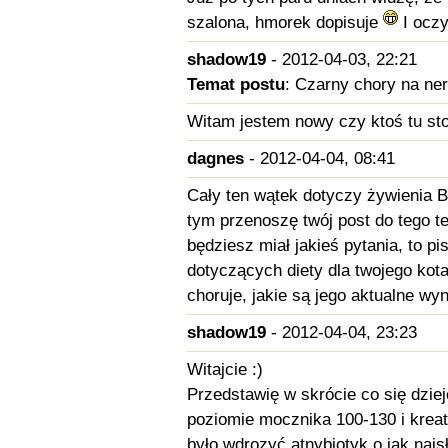
szalona, hmorek dopisuje
I oczy
shadow19
- 2012-04-03, 22:21
Temat postu
: Czarny chory na ner
Witam jestem nowy czy ktoś tu sto
dagnes
- 2012-04-04, 08:41
Cały ten wątek dotyczy żywienia 
tym przenoszę twój post do tego te
będziesz miał jakieś pytania, to 
dotyczących diety dla twojego kota
choruje, jakie są jego aktualne wyni
shadow19
- 2012-04-04, 23:23
Witajcie :)
Przedstawię w skrócie co się dzie
poziomie mocznika 100-130 i kreatyn
było wdrozyć atnybiotyk o jak naj