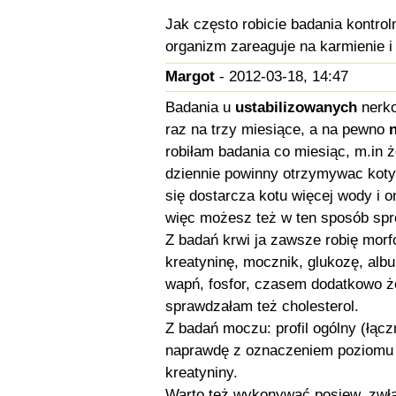
Jak często robicie badania kontro
organizm zareaguje na karmienie i
Margot
- 2012-03-18, 14:47
Badania u
ustabilizowanych
nerko
raz na trzy miesiące, a na pewno
n
robiłam badania co miesiąc, m.in ż
dziennie powinny otrzymywac koty,
się dostarcza kotu więcej wody i on
więc możesz też w ten sposób spr
Z badań krwi ja zawsze robię morfo
kreatyninę, mocznik, glukozę, albu
wapń, fosfor, czasem dodatkowo że
sprawdzałam też cholesterol.
Z badań moczu: profil ogólny (łącz
naprawdę z oznaczeniem poziomu k
kreatyniny.
Warto też wykonywać posiew, zwłas