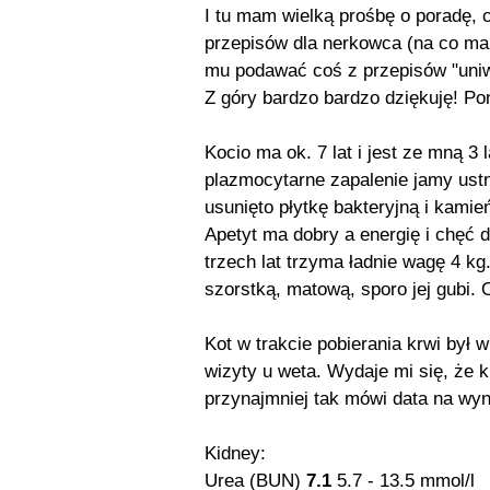
I tu mam wielką prośbę o poradę, 
przepisów dla nerkowca (na co m
mu podawać coś z przepisów "uni
Z góry bardzo bardzo dziękuję! Pon
Kocio ma ok. 7 lat i jest ze mną 3 
plazmocytarne zapalenie jamy ustne
usunięto płytkę bakteryjną i kamień
Apetyt ma dobry a energię i chęć
trzech lat trzyma ładnie wagę 4 kg
szorstką, matową, sporo jej gubi. 
Kot w trakcie pobierania krwi był 
wizyty u weta. Wydaje mi się, że 
przynajmniej tak mówi data na wyn
Kidney:
Urea (BUN)
7.1
5.7 - 13.5 mmol/l