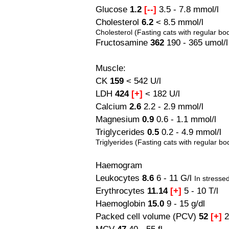
Glucose
1.2
[--]
3.5 - 7.8 mmol/l
Cholesterol
6.2
< 8.5 mmol/l
Cholesterol (Fasting cats with regular bo
Fructosamine
362
190 - 365 umol/l
Muscle:
CK
159
< 542 U/l
LDH
424
[+]
< 182 U/l
Calcium
2.6
2.2 - 2.9 mmol/l
Magnesium
0.9
0.6 - 1.1 mmol/l
Triglycerides
0.5
0.2 - 4.9 mmol/l
Triglyerides (Fasting cats with regular bo
Haemogram
Leukocytes
8.6
6 - 11 G/l
In stresse
Erythrocytes
11.14
[+]
5 - 10 T/l
Haemoglobin
15.0
9 - 15 g/dl
Packed cell volume (PCV)
52
[+]
2