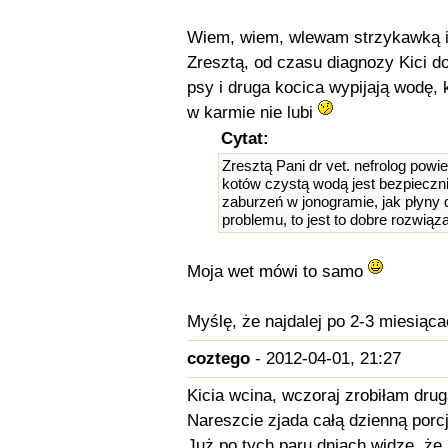
Wiem, wiem, wlewam strzykawką il
Zresztą, od czasu diagnozy Kici 
psy i druga kocica wypijają wodę,
w karmie nie lubi
Cytat:
Zresztą Pani dr vet. nefrolog powi
kotów czystą wodą jest bezpiecznie
zaburzeń w jonogramie, jak płyny 
problemu, to jest to dobre rozwiąza
Moja wet mówi to samo
Myślę, że najdalej po 2-3 miesiąca
coztego
- 2012-04-01, 21:27
Kicia wcina, wczoraj zrobiłam dru
Nareszcie zjada całą dzienną porc
Już po tych paru dniach widzę, że 