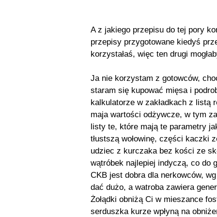
A z jakiego przepisu do tej pory 
przepisy przygotowane kiedyś prz
korzystałaś, więc ten drugi mogła
Ja nie korzystam z gotowców, choć
staram się kupować mięsa i podrob
kalkulatorze w zakładkach z listą 
maja wartości odżywcze, w tym zaw
listy te, które mają te parametry 
tłustszą wołowinę, części kaczki z
udziec z kurczaka bez kości ze skó
wątróbek najlepiej indyczą, co do 
CKB jest dobra dla nerkowców, wg k
dać dużo, a watroba zawiera genera
Żołądki obniżą Ci w mieszance fos
serduszka kurze wpłyną na obniżeni