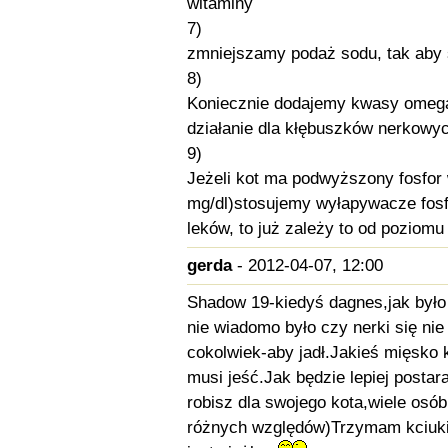
witaminy
7)
zmniejszamy podaż sodu, tak aby s
8)
Koniecznie dodajemy kwasy omega3
działanie dla kłębuszków nerkowy
9)
Jeżeli kot ma podwyższony fosfor 
mg/dl)stosujemy wyłapywacze fosfor
leków, to już zależy to od poziomu
gerda
- 2012-04-07, 12:00
Shadow 19-kiedyś dagnes,jak było
nie wiadomo było czy nerki się nie
cokolwiek-aby jadł.Jakieś mięsko 
musi jeść.Jak będzie lepiej posta
robisz dla swojego kota,wiele osó
różnych względów)Trzymam kciuki 