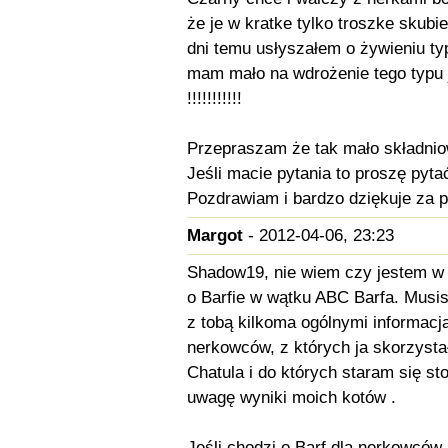
że je w kratke tylko troszke skubi
dni temu usłyszałem o żywieniu ty
mam mało na wdrożenie tego typu j
!!!!!!!!!!!
Przepraszam że tak mało składnio
Jeśli macie pytania to proszę pyta
Pozdrawiam i bardzo dziękuje za 
Margot
- 2012-04-06, 23:23
Shadow19, nie wiem czy jestem w 
o Barfie w wątku ABC Barfa. Musis
z tobą kilkoma ogólnymi informacj
nerkowców, z których ja skorzysta
Chatula i do których staram się st
uwagę wyniki moich kotów .
Jeśli chodzi o Barf dla nerkowców,