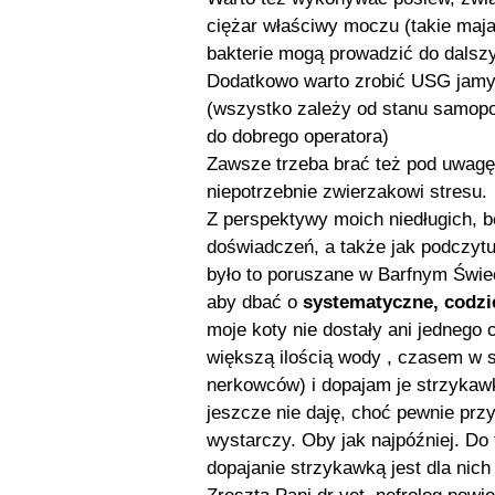
ciężar właściwy moczu (takie maja 
bakterie mogą prowadzić do dalsz
Dodatkowo warto zrobić USG jamy b
(wszystko zależy od stanu samopoc
do dobrego operatora)
Zawsze trzeba brać też pod uwagę
niepotrzebnie zwierzakowi stresu.
Z perspektywy moich niedługich, 
doświadczeń, a także jak podczytu
było to poruszane w Barfnym Świec
aby dbać o
systematyczne, codzi
moje koty nie dostały ani jednego 
większą ilością wody , czasem w sy
nerkowców) i dopajam je strzykaw
jeszcze nie daję, choć pewnie prz
wystarczy. Oby jak najpóźniej. Do 
dopajanie strzykawką jest dla nich