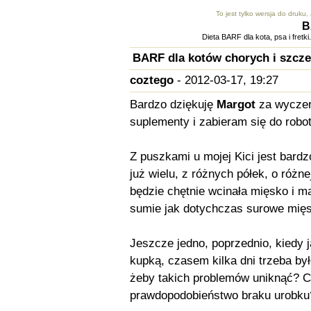
To jest tylko wersja do druku
B
Dieta BARF dla kota, psa i fret
BARF dla kotów chorych i szcze
coztego
- 2012-03-17, 19:27
Bardzo dziękuję
Margot
za wycze
suplementy i zabieram się do robo
Z puszkami u mojej Kici jest bard
już wielu, z różnych półek, o różne
będzie chętnie wcinała mięsko i m
sumie jak dotychczas surowe mięso 
Jeszcze jedno, poprzednio, kiedy j
kupką, czasem kilka dni trzeba by
żeby takich problemów uniknąć? C
prawdopodobieństwo braku urobku