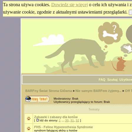
Ta strona używa cookies.
Dowiedz się więcej
o celu ich używania i z
używanie cookie, zgodnie z aktualnymi ustawieniami przeglądarki.
FAQ
Szukaj
Użytko
BARFny Świat Strona Główna
»
Nie samym BARFem żyjemy...
»
Off 
Moderatorzy: Brak
Użytkownicy przeglądający to forum: Brak
Tematy
Zabawki i zabawy dla kotów
[
Idź do strony:
1
...
30
,
31
,
32
]
FHS - Feline Hyperesthesia Syndrome
syndrom falującej skóry u kotów