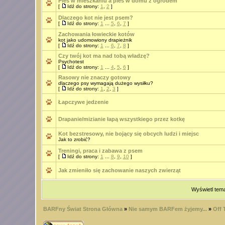
Pies w mieszkaniu a pies w domu z ogrodem
[
Idź do strony:
1
,
2
]
Dlaczego kot nie jest psem?
[
Idź do strony:
1
...
5
,
6
,
7
]
Zachowania łowieckie kotów
kot jako udomowiony drapieżnik
[
Idź do strony:
1
...
6
,
7
,
8
]
Czy twój kot ma nad tobą władzę?
Psychotest
[
Idź do strony:
1
...
4
,
5
,
6
]
Rasowy nie znaczy gotowy
dlaczego psy wymagają dużego wysiłku?
[
Idź do strony:
1
,
2
,
3
]
Łapczywe jedzenie
Drapanie/mizianie łapą wszystkiego przez kotkę
Kot bezstresowy, nie bojący się obcych ludzi i miejsc
Jak to zrobić?
Treningi, praca i zabawa z psem
[
Idź do strony:
1
...
8
,
9
,
10
]
Jak zmieniło się zachowanie naszych zwierząt
Wyświetl tema
BARFny Świat Strona Główna
»
Nie samym BARFem żyjemy...
»
Off 