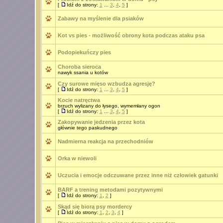
[
Idź do strony:
1
...
3
,
4
,
5
]
Zabawy na myślenie dla psiaków
Kot vs pies - możliwość obrony kota podczas ataku psa
Podopiekuńczy pies
Choroba sieroca
nawyk ssania u kotów
Czy surowe mięso wzbudza agresję?
[
Idź do strony:
1
...
3
,
4
,
5
]
Kocie natręctwa
brzuch wylizany do łysego, wymemłany ogon
[
Idź do strony:
1
...
3
,
4
,
5
]
Zakopywanie jedzenia przez kota
głównie tego paskudnego
Nadmierna reakcja na przechodniów
Orka w niewoli
Uczucia i emocje odczuwane przez inne niż człowiek gatunki
BARF a trening metodami pozytywnymi
[
Idź do strony:
1
,
2
]
Skąd się biorą psy mordercy
[
Idź do strony:
1
,
2
,
3
,
4
]