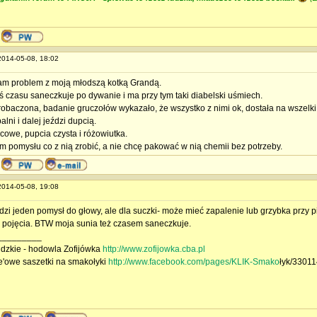
 2014-05-08, 18:02
m problem z moją młodszą kotką Grandą.
ś czasu saneczkuje po dywanie i ma przy tym taki diabelski uśmiech.
robaczona, badanie gruczołów wykazało, że wszystko z nimi ok, dostała na wszelki
lni i dalej jeździ dupcią.
cowe, pupcia czysta i różowiutka.
m pomysłu co z nią zrobić, a nie chcę pakować w nią chemii bez potrzeby.
 2014-05-08, 19:08
dzi jeden pomysł do głowy, ale dla suczki- może mieć zapalenie lub grzybka przy pi
 pojęcia. BTW moja sunia też czasem saneczkuje.
_________
andzkie - hodowla Zofijówka
http://www.zofijowka.cba.pl
'owe saszetki na smakołyki
http://www.facebook.com/pages/KLIK-Smako
łyk/3301