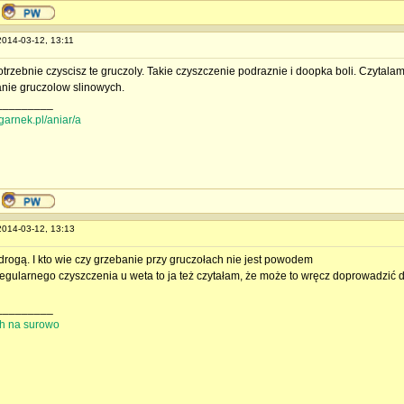
 2014-03-12, 13:11
trzebnie czyscisz te gruczoly. Takie czyszczenie podraznie i doopka boli. Czytalam
anie gruczolow slinowych.
_________
garnek.pl/aniar/a
 2014-03-12, 13:13
 drogą. I kto wie czy grzebanie przy gruczołach nie jest powodem
regularnego czyszczenia u weta to ja też czytałam, że może to wręcz doprowadzić d
_________
ith na surowo