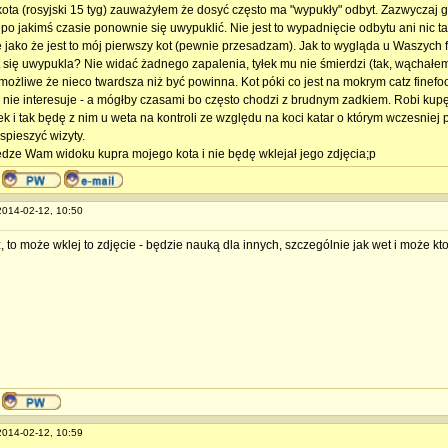
ota (rosyjski 15 tyg) zauważyłem że dosyć często ma "wypukły" odbyt. Zazwyczaj g
 po jakimś czasie ponownie się uwypuklić. Nie jest to wypadnięcie odbytu ani nic t
 jako że jest to mój pierwszy kot (pewnie przesadzam). Jak to wygląda u Waszych 
 się uwypukla? Nie widać żadnego zapalenia, tyłek mu nie śmierdzi (tak, wąchałe
możliwe że nieco twardsza niż być powinna. Kot póki co jest na mokrym catz finefo
ę nie interesuje - a mógłby czasami bo często chodzi z brudnym zadkiem. Robi ku
k i tak będę z nim u weta na kontroli ze względu na koci katar o którym wczesniej 
spieszyć wizyty.
dze Wam widoku kupra mojego kota i nie będę wklejał jego zdjęcia;p
 2014-02-12, 10:50
, to może wklej to zdjęcie - będzie nauką dla innych, szczególnie jak wet i może k
 2014-02-12, 10:59