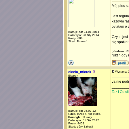
Mój pies s
Jest regul
każdym raz
pytałam o o
Barfuje od: 24.01.2014
Dołączyła: 28 Sty 2014
Czy to jes
Posty: 606
Skąd: Poznań
się spotkał
[
Dodano
: 20
Nikt nigdy
ciocia_mlotek
Wysłany:
Ekspert
Ja nie pod
________
Taz i Cu s
Barfuje od: 25.07.12
Udział BARFa: 90-100%
Pomogła:
11 razy
Dołączyła: 01 Sie 2012
Posty: 4452
Skąd: góry Szkocji