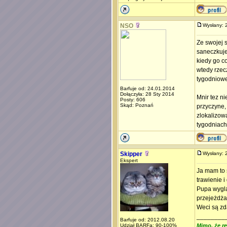
NSO
Wysłany:
Ze swojej 
saneczkuje
kiedy go c
wtedy rzec
tygodniow
Barfuje od: 24.01.2014
Dołączyła: 28 Sty 2014
Mnir tez n
Posty: 606
Skąd: Poznań
przyczyne,
zlokalizow
tygodniach
Skipper
Wysłany:
Ekspert
Ja mam to 
trawienie 
Pupa wyglą
przejeżdża
Weci są zd
________
Barfuje od: 2012.08.20
Udział BARFa: 90-100%
Mimo, że re