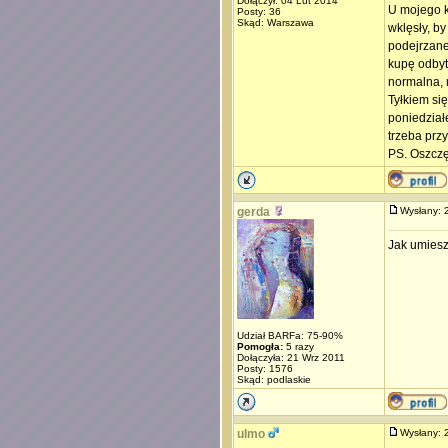
Dołączył: 04 Lut 2014
U mojego k
Posty: 36
Skąd: Warszawa
wklęsły, by
podejrzane
kupę odbyt
normalna, 
Tyłkiem si
poniedziałe
trzeba przy
PS. Oszczę
gerda
Wysłany:
Jak umiesz
Udział BARFa: 75-90%
Pomogła:
5 razy
Dołączyła: 21 Wrz 2011
Posty: 1576
Skąd: podlaskie
ulmo
Wysłany: