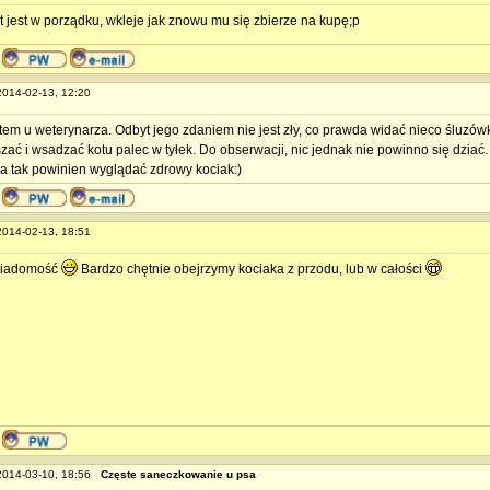
t jest w porządku, wkleje jak znowu mu się zbierze na kupę;p
 2014-02-13, 12:20
tem u weterynarza. Odbyt jego zdaniem nie jest zły, co prawda widać nieco śluzówkę
szać i wsadzać kotu palec w tyłek. Do obserwacji, nic jednak nie powinno się dzia
a tak powinien wyglądać zdrowy kociak:)
 2014-02-13, 18:51
wiadomość
Bardzo chętnie obejrzymy kociaka z przodu, lub w całości
 2014-03-10, 18:56
Częste saneczkowanie u psa