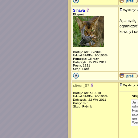
Sihaya
Wysłany:
Ekspert
A ja myślę
ograniczyć
kuwety i r
Barfuje od: 08/2008
Udział BARFa: 90-100%
Pomogła:
16 razy
Dołączyła: 15 Wrz 2011
Posty: 1721
Skąd: Łódź
sliver_87
Wysłany:
Barfuje od: XI.2010
Ski
Udział BARFa: 90-100%
Dołączyła: 22 Wrz 2011
Ja 
Posty: 395
odr
Skąd: Rybnik
Pup
prz
gus
Wec