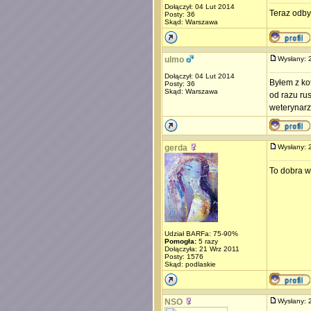
Dołączył: 04 Lut 2014
Teraz odby
Posty: 36
Skąd: Warszawa
ulmo
Wysłany:
Dołączył: 04 Lut 2014
Byłem z ko
Posty: 36
Skąd: Warszawa
od razu ru
weterynarz
gerda
Wysłany:
To dobra 
Udział BARFa: 75-90%
Pomogła:
5 razy
Dołączyła: 21 Wrz 2011
Posty: 1576
Skąd: podlaskie
NSO
Wysłany: