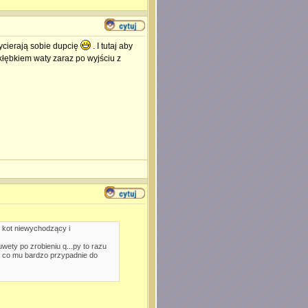
wycierają sobie dupcię
. I tutaj aby
łębkiem waty zaraz po wyjściu z
 kot niewychodzący i
wety po zrobieniu q...py to razu
, co mu bardzo przypadnie do