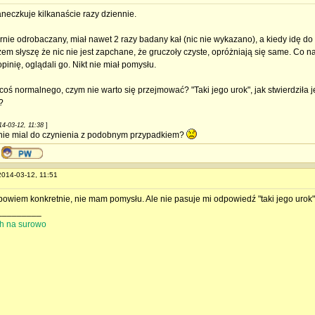
aneczkuje kilkanaście razy dziennie.
arnie odrobaczany, miał nawet 2 razy badany kał (nic nie wykazano), a kiedy idę do
em słyszę że nic nie jest zapchane, że gruczoły czyste, opróżniają się same. Co n
pinię, oglądali go. Nikt nie miał pomysłu.
t coś normalnego, czym nie warto się przejmować? "Taki jego urok", jak stwierdziła
?
14-03-12, 11:38
]
 nie mial do czynienia z podobnym przypadkiem?
 2014-03-12, 11:51
powiem konkretnie, nie mam pomysłu. Ale nie pasuje mi odpowiedź "taki jego urok"
_________
ith na surowo