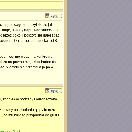
ic moja uwage (nauczyl sie ze jak
ko udaje, a kiedy naprawde saneczkuje
przez pokoj i polozyc sie dalej spac. I
gonem. On to robi od dziecka, od 8
zaden wet nie wpadl na konkretna
rl ze na pewno ma jakies trudne do
. Niestety nie przestal a ja po 4
K, kot niewychodzący i odrobaczany,
kuwety po zrobieniu q...py to razu
u, co mu bardzo przypadnie do gustu.
huangzi 庄子)