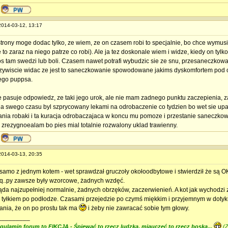
 2014-03-12, 13:17
strony moge dodac tylko, ze wiem, ze on czasem robi to specjalnie, bo chce wymus
 to zaraz na niego patrze co robi). Ale ja tez doskonale wiem i widze, kiedy on tyl
os tam swedzi lub boli. Czasem nawet potrafi wybudzic sie ze snu, przesaneczkowac 
zywiscie widac ze jest to saneczkowanie spowodowane jakims dyskomfortem pod o
ego puppsa.
ie pasuje odpowiedz, ze taki jego urok, ale nie mam zadnego punktu zaczepienia, 
 a swego czasu byl szprycowany lekami na odrobaczenie co tydzien bo wet sie upa
ania robaki i ta kuracja odrobaczajaca w koncu mu pomoze i przestanie saneczkowac
 zrezygnoealam bo pies mial totalnie rozwalony uklad trawienny.
 2014-03-13, 20:35
samo z jednym kotem - wet sprawdzał gruczoły okołoodbytowe i stwierdził że są O
i q..py zawsze były wzorcowe, żadnych wzdęć.
da najzupełniej normalnie, żadnych obrzęków, zaczerwienień. A kot jak wychodzi z 
 tyłkiem po podłodze. Czasami przejedzie po czymś miękkim i przyjemnym w dotyk
ania, że on po prostu tak ma
i żeby nie zawracać sobie tym głowy.
_________
gulamin forum to FIKCJA - Śpiewać to rzecz ludzka, miauczeć to rzecz boska...
(Z