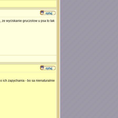
, ze wyciskanie gruczolow u psa to tak
o ich zapychania - bo sa nienaturalnie