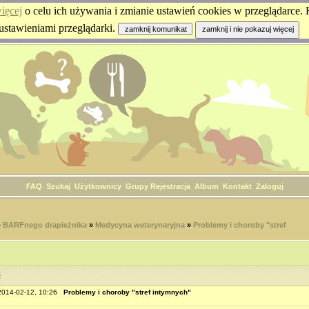
ięcej
o celu ich używania i zmianie ustawień cookies w przeglądarce. K
ustawieniami przeglądarki.
FAQ
Szukaj
Użytkownicy
Grupy
Rejestracja
Album
Kontakt
Zaloguj
 BARFnego drapieżnika
»
Medycyna weterynaryjna
»
Problemy i choroby "stref
ć
 2014-02-12, 10:26
Problemy i choroby "stref intymnych"