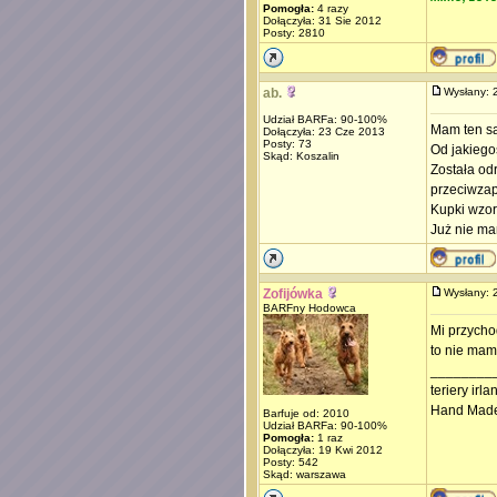
Pomogła:
4 razy
Dołączyła: 31 Sie 2012
Posty: 2810
ab.
Wysłany:
Udział BARFa: 90-100%
Mam ten sa
Dołączyła: 23 Cze 2013
Posty: 73
Od jakiego
Skąd: Koszalin
Została od
przeciwzapa
Kupki wzor
Już nie ma
Zofijówka
Wysłany:
BARFny Hodowca
Mi przycho
to nie mam
________
teriery irl
Hand Made
Barfuje od: 2010
Udział BARFa: 90-100%
Pomogła:
1 raz
Dołączyła: 19 Kwi 2012
Posty: 542
Skąd: warszawa