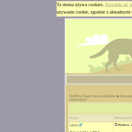
Ta strona używa cookies.
Dowiedz się w
używanie cookie, zgodnie z aktualnymi 
BARFny Świat Strona Główna
»
Zdrowie
intymnych"
Autor
Wiadomoś
ulmo
Wysłany: