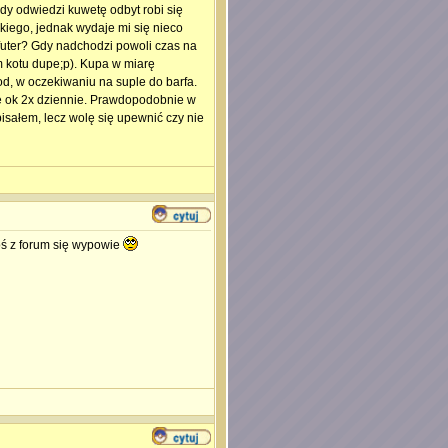
dy odwiedzi kuwetę odbyt robi się
akiego, jednak wydaje mi się nieco
futer? Gdy nadchodzi powoli czas na
m kotu dupe;p). Kupa w miarę
od, w oczekiwaniu na suple do barfa.
pę ok 2x dziennie. Prawdopodobnie w
pisałem, lecz wolę się upewnić czy nie
toś z forum się wypowie