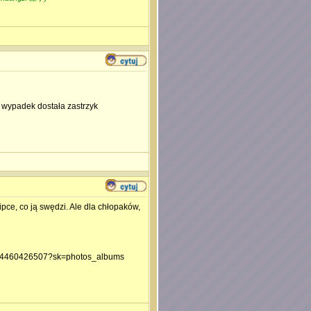
 wypadek dostała zastrzyk
pce, co ją swędzi. Ale dla chłopaków,
14460426507?sk=photos_albums