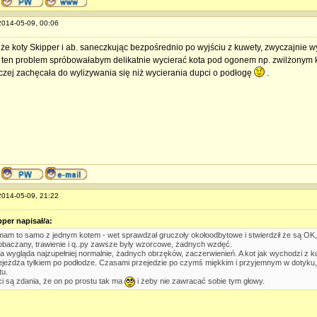
 2014-05-09, 00:06
, że koty Skipper i ab. saneczkując bezpośrednio po wyjściu z kuwety, zwyczajnie 
 ten problem spróbowałabym delikatnie wycierać kota pod ogonem np. zwilżonym k
aczej zachęcała do wylizywania się niż wycierania dupci o podłogę
.
 2014-05-09, 21:22
pper napisał/a:
mam to samo z jednym kotem - wet sprawdzał gruczoły okołoodbytowe i stwierdził że są OK,
obaczany, trawienie i q..py zawsze były wzorcowe, żadnych wzdęć.
a wygląda najzupełniej normalnie, żadnych obrzęków, zaczerwienień. A kot jak wychodzi z ku
ejeżdża tyłkiem po podłodze. Czasami przejedzie po czymś miękkim i przyjemnym w dotyku
tu.
i są zdania, że on po prostu tak ma
i żeby nie zawracać sobie tym głowy.