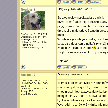
Retriver
Wysłany: 2014-07-31, 05:42
Sprawa wołowina okazała się wielkim 
przygotować takie mięso niższej klasy
przygotowali. Zadzwoniłam do biura, ni
droga, biją mało sztuk, 5 tygodniowo
Barfuje od: 01.07.2014
dalej.
Udział BARFa: 50-75%
W Lublinie jest ubojnia bydła, podobna
Pomogła:
1 raz
Dołączyła: 12 Lip 2014
sprzedają detalicznie najtańszy to 13 
Posty: 708
Skąd: lubelszczyzna
znać, gdzie kupujesz drób
Ostatnio
Dzięki za namiar na rybki, czy one są 
_________________
Retriver
Anitanet
Wysłany: 2014-07-31, 13:21
Barfuje od: 20.09.2013
Te rybki kupowałam tylko raz, pan mów
Udział BARFa: 90-100%
Wiek: 50
wtedy wszystko czyli 3 kg... Niedużo a
Dołączyła: 20 Wrz 2013
Posty: 453
wnętrzności nieprzyzwyczajony bo jak r
Skąd: Świdnik
mają tiaminazy. Dałam Rufowi następne
kg. Ale w Lublinie są dwa Leclercki 
Wychodzi na to, że w Świdniku nie mam 