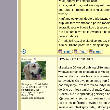
zeta), ogony, trafi się też ozór.
No i ja, jak durna, czekam z wytęsknie
podrobami mrożone po 8 zł kg. Jedna w
w końcu.
Kaufland odkryłam dopiero niedawno c
Kupiłam tam też mrożone porcje rosołow
skóra, tłuszczyk i dodatkowo jeszcze tr
Nie pisałam o tym bo to Świdnik a na f
pisać co dają:)
A, mają też raczej w stałej sprzedaży s
Kurczę, trzeba poszukać jakiejś ubojni 
Retriver
Wysłany: 2014-07-31, 18:23
Mieszkam 50 km od Lublina bliżej mam 
wołowe kupuje mi koleżanka w Makro, d
drogie. Nie dla mnie te ceny. od czasu 
sprowadzić. Co dwa m-ce mogę kupić wo
Barfuje od: 01.07.2014
podroby indyk, czasem mięso indyk, nies
Udział BARFa: 50-75%
dojście do mięsa taniej daj znać. Masz
Pomogła:
1 raz
Dołączyła: 12 Lip 2014
Cioczek ale nie sprzedają gorszego a
Posty: 708
Skąd: lubelszczyzna
;-)jedna pełna i jedna rozmrożona i p
As-pol jest dość drogi, wydaje mi się,
skorzystam. Szukajmy dalej, jak będę 