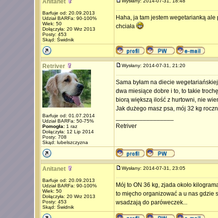
Anitanet
Wysłany: 2014-07-31, 18:48
Barfuje od: 20.09.2013
Haha, ja tam jestem wegetarianką ale
Udział BARFa: 90-100%
Wiek: 50
chciała
Dołączyła: 20 Wrz 2013
Posty: 453
Skąd: Świdnik
Retriver
Wysłany: 2014-07-31, 21:20
Sama byłam na diecie wegetariańskie
dwa miesiące dobre i to, to takie troc
biorą większą ilość z hurtowni, nie wie
Jak dużego masz psa, mój 32 kg roczn
Barfuje od: 01.07.2014
_________________
Udział BARFa: 50-75%
Retriver
Pomogła:
1 raz
Dołączyła: 12 Lip 2014
Posty: 708
Skąd: lubelszczyzna
Anitanet
Wysłany: 2014-07-31, 23:05
Barfuje od: 20.09.2013
Mój to ON 36 kg, zjada około kilograma
Udział BARFa: 90-100%
Wiek: 50
to mięcho organizować a u nas gdzie si
Dołączyła: 20 Wrz 2013
Posty: 453
wsadzają do paróweczek...
Skąd: Świdnik