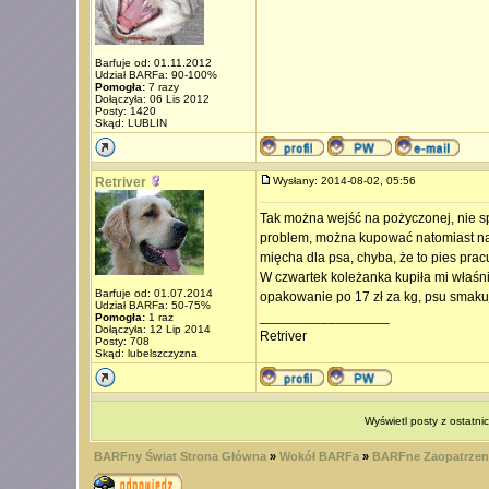
Barfuje od: 01.11.2012
Udział BARFa: 90-100%
Pomogła:
7 razy
Dołączyła: 06 Lis 2012
Posty: 1420
Skąd: LUBLIN
Retriver
Wysłany: 2014-08-02, 05:56
Tak można wejść na pożyczonej, nie sp
problem, można kupować natomiast na 
mięcha dla psa, chyba, że to pies prac
W czwartek koleżanka kupiła mi właśnie
Barfuje od: 01.07.2014
opakowanie po 17 zł za kg, psu smak
Udział BARFa: 50-75%
_________________
Pomogła:
1 raz
Dołączyła: 12 Lip 2014
Retriver
Posty: 708
Skąd: lubelszczyzna
Wyświetl posty z ostatni
BARFny Świat Strona Główna
»
Wokół BARFa
»
BARFne Zaopatrzen