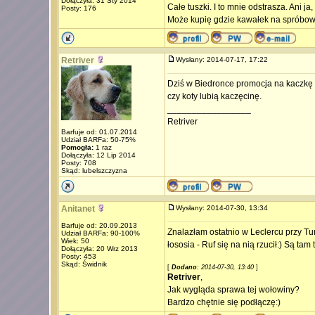
Dołączyła: 31 Sty 2014
Całe tuszki. I to mnie odstrasza. Ani ja
Posty: 176
Może kupię gdzie kawałek na spróbo
Retriver
Wysłany: 2014-07-17, 17:22
Dziś w Biedronce promocja na kaczkę 9
czy koty lubią kaczęcinę.
_________________
Retriver
Barfuje od: 01.07.2014
Udział BARFa: 50-75%
Pomogła:
1 raz
Dołączyła: 12 Lip 2014
Posty: 708
Skąd: lubelszczyzna
Anitanet
Wysłany: 2014-07-30, 13:34
Barfuje od: 20.09.2013
Znalazłam ostatnio w Leclercu przy Tury
Udział BARFa: 90-100%
Wiek: 50
łososia - Ruf się na nią rzucił:) Są ta
Dołączyła: 20 Wrz 2013
Posty: 453
Skąd: Świdnik
[
Dodano
: 2014-07-30, 13:40
]
Retriver
,
Jak wygląda sprawa tej wołowiny?
Bardzo chętnie się podłączę:)