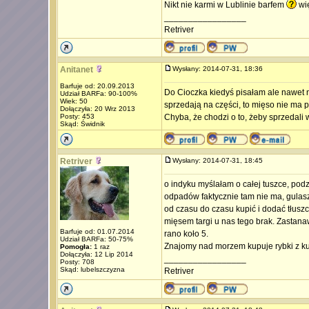
Nikt nie karmi w Lublinie barfem
wię
_________________
Retriver
Anitanet
Wysłany: 2014-07-31, 18:36
Barfuje od: 20.09.2013
Do Cioczka kiedyś pisałam ale nawet n
Udział BARFa: 90-100%
Wiek: 50
sprzedają na części, to mięso nie ma p
Dołączyła: 20 Wrz 2013
Posty: 453
Chyba, że chodzi o to, żeby sprzedali w
Skąd: Świdnik
Retriver
Wysłany: 2014-07-31, 18:45
o indyku myślałam o całej tuszce, podzi
odpadów faktycznie tam nie ma, gulasz
od czasu do czasu kupić i dodać tłusz
mięsem targi u nas tego brak. Zastana
Barfuje od: 01.07.2014
rano koło 5.
Udział BARFa: 50-75%
Znajomy nad morzem kupuje rybki z kut
Pomogła:
1 raz
Dołączyła: 12 Lip 2014
_________________
Posty: 708
Skąd: lubelszczyzna
Retriver