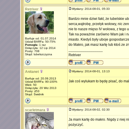
Retriver
Wysłany: 2014-08-01, 05:33
Bardzo mnie dziwi fakt, że lubelskie u
serca,wątrobę, przełyk wołowy, nic zer
nie to nasze mięso IV wołowa, z tego 
Tak na poważnie zarówno Wam jak i na
Barfuje od: 01.07.2014
miasto. Kiedyś były uboje gospodarcze
Udział BARFa: 50-75%
do Makro, jak masz kartę lub ktoś ze 
Pomogła:
1 raz
Dołączyła: 12 Lip 2014
_________________
Posty: 708
Skąd: lubelszczyzna
Retriver
Anitanet
Wysłany: 2014-08-01, 13:13
Barfuje od: 20.09.2013
Jak coś wylukam to będę pisać, do mak
Udział BARFa: 90-100%
Wiek: 50
Dołączyła: 20 Wrz 2013
Posty: 453
Skąd: Świdnik
scarletmara
Wysłany: 2014-08-02, 02:30
Ja mam kartę do makro. Nigdy z niej ni
pożyczyć.