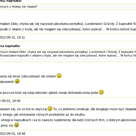
402 napisał/a:
ynnych z Holisty nie miałaś?
miałam Dido, chyba tak się nazywał (absolutna pomyłka), Lunderland i Grizzly. Z kapsułek Nat
ułki z olejem z kryla, ale nie mogłam się zdecydować, które wybrać… W końcu któreś kup
022-08-31, 19:11
ca napisał/a:
ynnych miałam Dido, chyba tak się nazywał (absolutna pomyłka), Lunderland i Grizzly. Z kapsułek Na
Rozważałam kapsułki z olejem z kryla, ale nie mogłam się zdecydować, które wybrać… W końcu k
ama się teraz zdecydować nie umiem
 odpowiedź
jeszcze ktoś się tutaj odezwie i jakieś swoje doświadczenia poda
-09-01, 18:46
bawiam się, że co kot to obyczaj
To, co jednemu smakuje, dla drugiego może być niejadal
ic innego, jak testowanie różnych produktów aż do skutku.
ę omegi w kapsułkach i sa to zawsze suplementy dla ludzi (różnych firm, o dobrym jakościow
to jemy my
.
022-09-01, 18:48