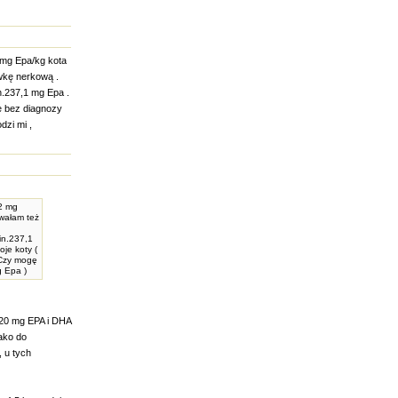
2 mg Epa/kg kota
wkę nerkową .
n.237,1 mg Epa .
e bez diagnozy
zi mi ,
22 mg
wałam też
in.237,1
je koty (
 Czy mogę
g Epa )
 220 mg EPA i DHA
ako do
 u tych