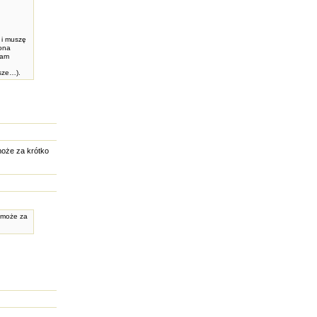
 i muszę
iona
łam
rsze…).
 może za krótko
, może za