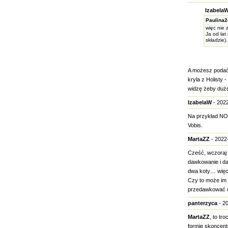
IzabelaW
Paulina
więc nie 
Ja od lat
składzie)
A możesz podać 
kryla z Holisty 
widzę żeby duż
IzabelaW
- 2022
Na przykład NOW
Vobis.
MartaZZ
- 2022-
Cześć, wczoraj 
dawkowanie i dał
dwa koty… więc f
Czy to może im z
przedawkować ol
panterzyca
- 20
MartaZZ
, to tr
formie skoncent