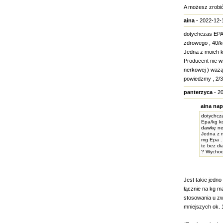
A możesz zrobić
aina
- 2022-12-1
dotychczas EPA (
zdrowego , 40/
Jedna z moich ko
Producent nie w
nerkowej ) ważą
powiedzmy , 2/3
panterzyca
- 20
aina nap
dotychcza
Epa/kg k
dawkę ne
Jedna z m
mg Epa . 
te bez di
? Wychodz
Jest takie jedno
łącznie na kg m
stosowania u zw
mniejszych ok. 