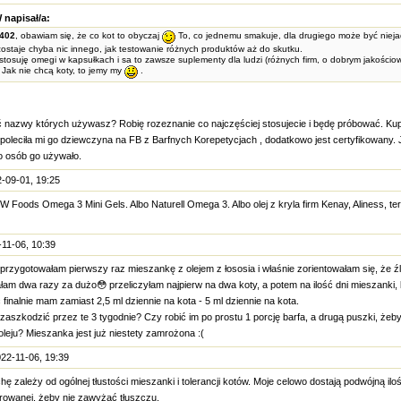
 napisał/a:
2402
, obawiam się, że co kot to obyczaj
To, co jednemu smakuje, dla drugiego może być nieja
zostaje chyba nic innego, jak testowanie różnych produktów aż do skutku.
 stosuję omegi w kapsułkach i sa to zawsze suplementy dla ludzi (różnych firm, o dobrym jakościo
. Jak nie chcą koty, to jemy my
.
nazwy których używasz? Robię rozeznanie co najczęściej stosujecie i będę próbować. Kupi
- poleciła mi go dziewczyna na FB z Barfnych Korepetycjach , dodatkowo jest certyfikowany.
o osób go używało.
-09-01, 19:25
 Foods Omega 3 Mini Gels. Albo Naturell Omega 3. Albo olej z kryla firm Kenay, Aliness, 
11-06, 10:39
przygotowałam pierwszy raz mieszankę z olejem z łososia i właśnie zorientowałam się, że źl
am dwa razy za dużo😳 przeliczyłam najpierw na dwa koty, a potem na ilość dni mieszanki, k
inalnie mam zamiast 2,5 ml dziennie na kota - 5 ml dziennie na kota.
aszkodzić przez te 3 tygodnie? Czy robić im po prostu 1 porcję barfa, a drugą puszki, żeby
eju? Mieszanka jest już niestety zamrożona :(
22-11-06, 19:39
ochę zależy od ogólnej tłustości mieszanki i tolerancji kotów. Moje celowo dostają podwójną il
rowanej, żeby nie zawyżać tłuszczu.