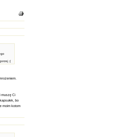
ego
orzej ;(
amrożeniem.
 i muszę Ci
kapsułek, bo
że moim kotom