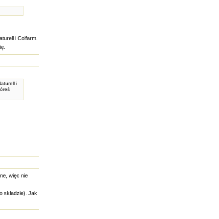
urell i Colfarm.
ię.
turell i
tóreś
ne, więc nie
o składzie). Jak