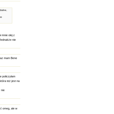
dalne,
wo
 mnie olej z
 Jednakże nie
teraz mam Bene
e policzyłam
tóra też jest na
 nie
ość omeg, ale w