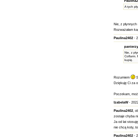
Paulina2
A tych pł
Nie, z płynnych 
Rozważałam kaps
Paulina2402
- 2
panterzy
Nie, z pł
Colfarm. 
kupię.
Rozumiem
S
Dziękuję Ci za
Poczekam, może 
IzabelaW
- 2022
Paulina2402
, o
zostaje chyba n
Ja od lat stosuj
nie chcą koty, 
Paulina2402
- 2