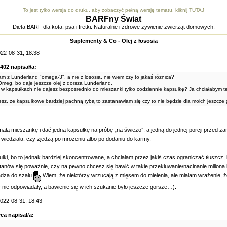
To jest tylko wersja do druku, aby zobaczyć pełną wersję tematu, kliknij TUTAJ
BARFny Świat
Dieta BARF dla kota, psa i fretki. Naturalne i zdrowe żywienie zwierząt domowych.
Suplementy & Co - Olej z łososia
22-08-31, 18:38
402 napisał/a:
m z Lunderland "omega-3", a nie z łososia, nie wiem czy to jakaś różnica?
meg, bo daje jeszcze olej z dorsza Lunderland.
h w kapsułkach nie dajesz bezpośrednio do mieszanki tylko codziennie kapsułkę? Ja chciałabym t
zesz, że kapsułkowe bardziej pachną rybą to zastanawiam się czy to nie będzie dla moich jeszcze g
ałą mieszankę i dać jedną kapsułkę na próbę „na świeżo”, a jedną do jednej porcji przed z
wiedziała, czy zjedzą po mrożeniu albo po dodaniu do karmy.
łki, bo to jednak bardziej skoncentrowane, a chciałam przez jakiś czas ograniczać tłuszcz,
tanów się poważnie, czy na pewno chcesz się bawić w takie przekłuwanie/nacinanie miliona 
adza do szału
Wiem, że niektórzy wrzucają z mięsem do mielenia, ale miałam wrażenie, 
 nie odpowiadały, a bawienie się w ich szukanie było jeszcze gorsze…).
022-08-31, 18:43
ca napisał/a: