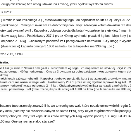
 drugą mieszankę bez omeg i dawać na zmianę, jeżeli ogólnie wyszło za tłusto?
3, 02:08
 u mnie z Naturell omega-3 ) , stosowałam wg tego , co napisałam na str.47-ej , czyli 20-2
kg nerkowego . Omega-3 uważam za dobrodziejstwo , więc zdrowym kotom dawałam też da
tek zażywa nefrokrill . Kapsułka , dobowa porcja dla kota ( wg zalecenia z etykiety ) ma mi
nika w wagę kota . Podzieliwszy 237,1 przez 40 mg wychodzi prawie 6 kg kot . Moje koty ( t
 od ponad 2 - 4 kg . Chciałabym podawać im Epa wg dawki z nefrokrillu . Czy mogę ? Wychod
 (dwie trzecie) kapsułki omega-3 1000 na kota ( bo ta kapsułka ma 330 mg Epa )
22-12-13, 11:09
isał/a:
s EPA ( u mnie z Naturell omega-3 ) , stosowałam wg tego , co napisałam na str.47-ej , czyli 20-
ota zdrowego , 40/kg nerkowego . Omega-3 uważam za dobrodziejstwo , więc zdrowym kotom da
rkową .
oich kotek zażywa nefrokrill . Kapsułka , dobowa porcja dla kota ( wg zalecenia z etykiety ) ma m
Producent nie wnika w wagę kota . Podzieliwszy 237,1 przez 40 mg wychodzi prawie 6 kg kot . Mo
agnozy nerkowej ) ważą od ponad 2 - 4 kg . Chciałabym podawać im Epa wg dawki z nefrokrillu .
i mi , powiedzmy , 2/3 (dwie trzecie) kapsułki omega-3 1000 na kota ( bo ta kapsułka ma 330 m
 badanie (postaram się znaleźć link, ale to trochę potrwa), które podaje górne widełki rzędu
asy ciała (niestety nie rozdziela danych na samo EPA), przy czym te górne wartości podaje j
ierząt chorych. Przy 2/3 kapsułki u kotów ważących 4 kg wyjdzie poniżej 100 mg EPA+DHA,
150 mg. One są rosnące albo starsze?