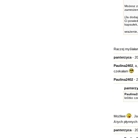
Możesz zr
zamrożeni
(Ja dodaj
Ci powied
kapsułek
wrażenie,
Raczej myślałam
panterzyca
- 20
Paulina2402
, a
czekałam
Paulina2402
- 2
panterzy
Paulina
krótko c
Możliwe
. Ja
A tych płynnych 
panterzyca
- 20