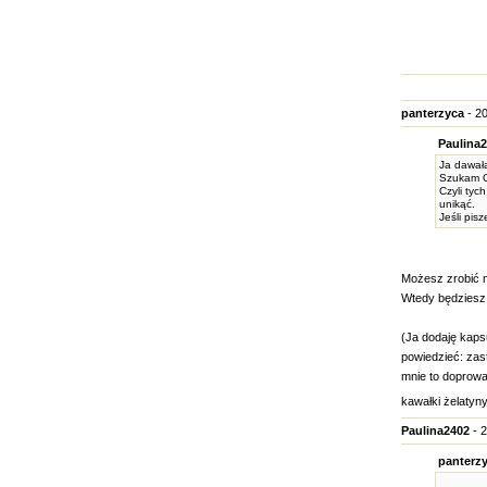
panterzyca
- 20
Paulina2
Ja dawała
Szukam O
Czyli tyc
unikąć.
Jeśli pis
Możesz zrobić m
Wtedy będziesz 
(Ja dodaję kapsu
powiedzieć: zas
mnie to doprow
kawałki żelatyny
Paulina2402
- 2
panterzy