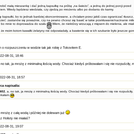
obić małą mieszankę i dać jedną kapsułkę na próbę „na świeżo”, a jedną do jednej porcji przed
em. Wtedy będziesz wiedziała, czy zjedzą po mrożeniu albo po dodaniu do karmy.
ę kapsułki, bo to jednak bardziej skoncentrowane, a chciałam przez jakiś czas ograniczać tłuszcz,
zieć: zastanów się poważnie, czy na pewno chcesz się bawić w takie przekłuwanie/nacinanie mil
, bo mnie to doprowadza do szału
Wiem, że niektórzy wrzucają z mięsem do mielenia, ale mia
 że moim kotom kawałki żelatyny nie odpowiadały, a bawienie się w ich szukanie było jeszcze go
 o rozpuszczeniu w wodzie tak jak robię z Tokovitem E.
22-08-31, 18:46
, no tak, ja mrożę z minimalną ilością wody. Chociaż kiedyś próbowałam i się nie rozpuściły,
022-08-31, 18:57
ca napisał/a:
2402
, a, no tak, ja mrożę z minimalną ilością wody. Chociaż kiedyś próbowałam i się nie rozpuściły
zekałam
 mrożę z całą wodą i później nie dolewam już
z Holisty nie miałaś?
22-08-31, 19:07