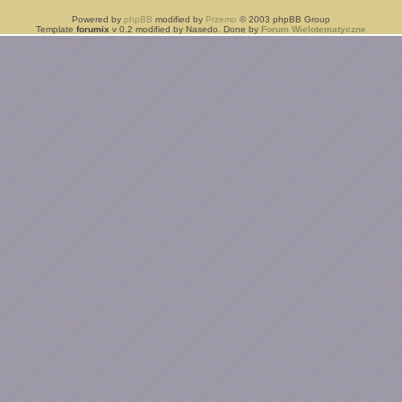
Powered by
phpBB
modified by
Przemo
© 2003 phpBB Group
Template
forumix
v 0.2 modified by Nasedo. Done by
Forum Wielotematyczne