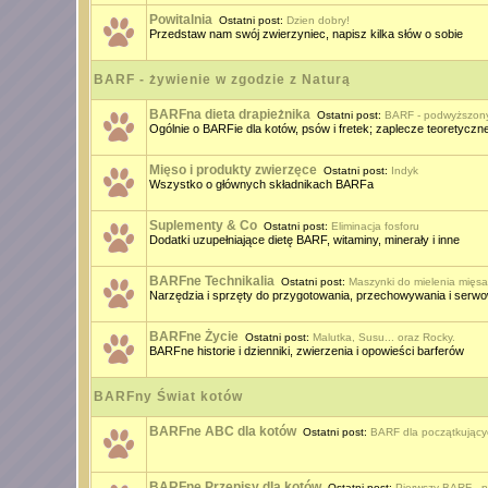
Powitalnia
Ostatni post:
Dzien dobry!
Przedstaw nam swój zwierzyniec, napisz kilka słów o sobie
BARF - żywienie w zgodzie z Naturą
BARFna dieta drapieżnika
Ostatni post:
BARF - podwyższony 
Ogólnie o BARFie dla kotów, psów i fretek; zaplecze teoretyczn
Mięso i produkty zwierzęce
Ostatni post:
Indyk
Wszystko o głównych składnikach BARFa
Suplementy & Co
Ostatni post:
Eliminacja fosforu
Dodatki uzupełniające dietę BARF, witaminy, minerały i inne
BARFne Technikalia
Ostatni post:
Maszynki do mielenia mięsa
Narzędzia i sprzęty do przygotowania, przechowywania i ser
BARFne Życie
Ostatni post:
Malutka, Susu... oraz Rocky.
BARFne historie i dzienniki, zwierzenia i opowieści barferów
BARFny Świat kotów
BARFne ABC dla kotów
Ostatni post:
BARF dla początkujący
BARFne Przepisy dla kotów
Ostatni post:
Pierwszy BARF - p