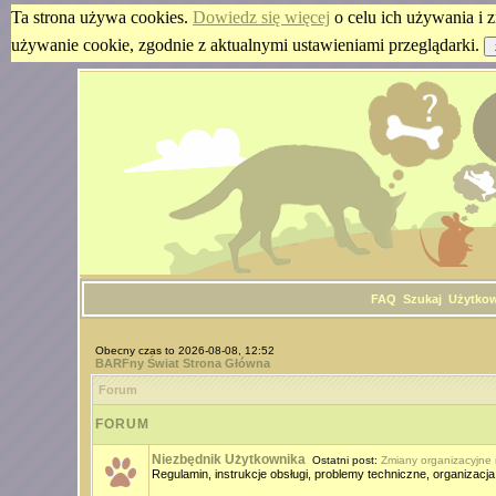
Ta strona używa cookies.
Dowiedz się więcej
o celu ich używania i z
używanie cookie, zgodnie z aktualnymi ustawieniami przeglądarki.
FAQ
Szukaj
Użytko
Obecny czas to 2026-08-08, 12:52
BARFny Świat Strona Główna
Forum
FORUM
Niezbędnik Użytkownika
Ostatni post:
Zmiany organizacyjne
Regulamin, instrukcje obsługi, problemy techniczne, organizacja