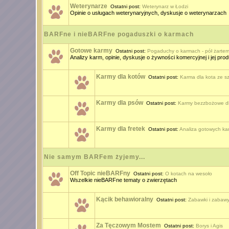
Weterynarze
Ostatni post:
Weterynarz w Łodzi
Opinie o usługach weterynaryjnych, dyskusje o weterynarzach
BARFne i nieBARFne pogaduszki o karmach
Gotowe karmy
Ostatni post:
Pogaduchy o karmach - pół żartem,
Analizy karm, opinie, dyskusje o żywności komercyjnej i jej pro
Karmy dla kotów
Ostatni post:
Karma dla kota ze 
Karmy dla psów
Ostatni post:
Karmy bezzbożowe d
Karmy dla fretek
Ostatni post:
Analiza gotowych kar
Nie samym BARFem żyjemy...
Off Topic nieBARFny
Ostatni post:
O kotach na wesoło
Wszelkie nieBARFne tematy o zwierzętach
Kącik behawioralny
Ostatni post:
Zabawki i zabawy
Za Tęczowym Mostem
Ostatni post:
Borys i Agis