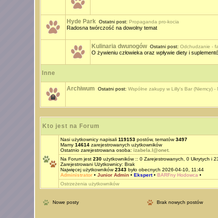
Hyde Park
Ostatni post:
Propaganda pro-kocia
Radosna twórczość na dowolny temat
Kulinaria dwunogów
Ostatni post:
Odchudzanie - fak
O żywieniu człowieka oraz wpływie diety i suplement
Inne
Archiwum
Ostatni post:
Wspólne zakupy w Lilly's Bar (Niemcy) 
Kto jest na Forum
Nasi użytkownicy napisali
119153
postów, tematów
3497
Mamy
14614
zarejestrowanych użytkowników
Ostatnio zarejestrowana osoba:
izabela.l@onet.
Na Forum jest
230
użytkowników :: 0 Zarejestrowanych, 0 Ukrytych i 2
Zarejestrowani Użytkownicy: Brak
Najwięcej użytkowników
2343
było obecnych 2026-04-10, 11:44
Administrator
•
Junior Admin
•
Ekspert
•
BARFny Hodowca
•
Ostrzeżenia użytkowników
Nowe posty
Brak nowych postów