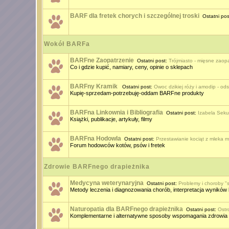
BARF dla fretek chorych i szczególnej troski
Ostatni pos
Wokół BARFa
BARFne Zaopatrzenie
Ostatni post:
Trójmiasto - mięsne zaop
Co i gdzie kupić, namiary, ceny, opinie o sklepach
BARFny Kramik
Ostatni post:
Owoc dzikiej róży i amodip - o
Kupię-sprzedam-potrzebuję-oddam BARFne produkty
BARFna Linkownia i Bibliografia
Ostatni post:
Izabela Sekuł
Książki, publikacje, artykuły, filmy
BARFna Hodowla
Ostatni post:
Przestawianie kociąt z mleka 
Forum hodowców kotów, psów i fretek
Zdrowie BARFnego drapieżnika
Medycyna weterynaryjna
Ostatni post:
Problemy i choroby "s
Metody leczenia i diagnozowania chorób, interpretacja wyników 
Naturopatia dla BARFnego drapieżnika
Ostatni post:
Ostr
Komplementarne i alternatywne sposoby wspomagania zdrowia 