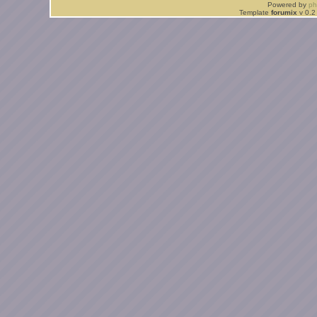
Powered by
p
Template
forumix
v 0.2