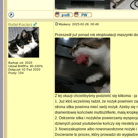
Rafał-Kociarz
Wysłany: 2025-02-28, 00:46
Przeszedł już ponad rok eksploatacji maszynki d
Barfuje od: 2020
Udział BARFa: 90-100%
Dołączył: 02 Paź 2020
Posty: 154
Z tej okazji chcielibyśmy podzielić się kilkoma - 
1. Już ktoś wcześniej radził, że nożyk powinien
strona sitka powinna mieć swój nożyk. Ażeby się 
diamentowej końcówki multiszlifierki, małą krop
2. Ostrzenie sitka i nożyków powierzamy wyspec
dziwnych porad youtuberów kończy się niestety 
3. Nowozakupione albo nowonaostrzone nożyki i s
Docieranie to proces, który prowadzi do wygładz