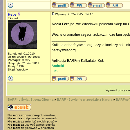
Hebe
Wysłany: 2025-08-27, 14:47
Ekspert
Kocia Ferajna
, we Wrocławiu polecam sklep na Gr
Weź te oryginalne części i zobacz, może tam będ
_________________
Kalkulator barfnyswiat.org - czy to koci czy psi - 
barfnyswiat.org
Barfuje od: 01.2010
Udział BARFa: 90-100%
Pomogła:
9 razy
Aplikacja BARFny Kalkulator Kot:
Dołączyła: 21 Wrz 2011
Android
Posty: 1159
Skąd: Wrocław
iOS
Wyświetl posty z 
BARFny Świat Strona Główna
»
BARF - żywienie w zgodzie z Naturą
»
BARFne T
Nie możesz
pisać nowych tematów
Nie możesz
odpowiadać w tematach
Nie możesz
zmieniać swoich postów
Nie możesz
usuwać swoich postów
Nie możesz
głosować w ankietach