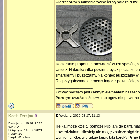
wierzchołkach mikronierówności są bardzo duże. Na
Docieranie proponuje prowadzić w ten sposób,
wstecz. Nakrętka sitka powinna być z początku ba
smarujemy i puszczamy. Na koniec puszczamy w n
Tak przygotowane elementy tnące z pewnością za
_________________
Kot wychodzący jest cennym elementem naszego
Poza tym uważam, że tzw. ekologów nie powinno 
Kocia Ferajna
Wysłany: 2025-08-27, 11:23
Barfuje od: 18.02.2023
Hejka, może ktoś tu pomoże kupiłam do barfa maszy
Wiek: 21
Dołączyła: 18 Lut 2023
dowiedziałam. Niestety nie mogę znaleźć nigdzie 
Posty: 16
Skąd: Wrocław
wymienić. Ktoś wie gdzie kupić taki korek? Pilnie