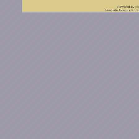
Powered by
p
Template
forumix
v 0.2