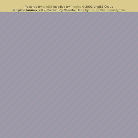
Powered by
phpBB
modified by
Przemo
© 2003 phpBB Group
Template
forumix
v 0.2 modified by Nasedo. Done by
Forum Wielotematyczne