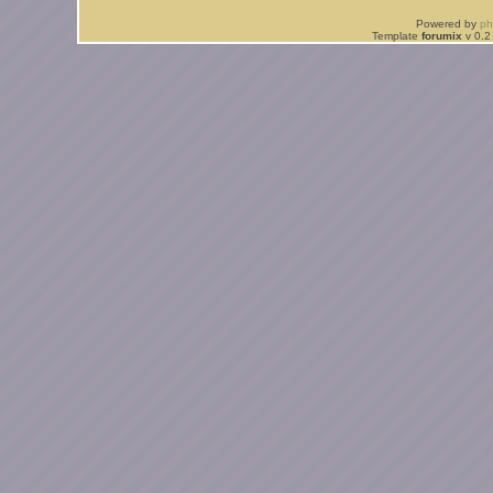
Powered by
p
Template
forumix
v 0.2