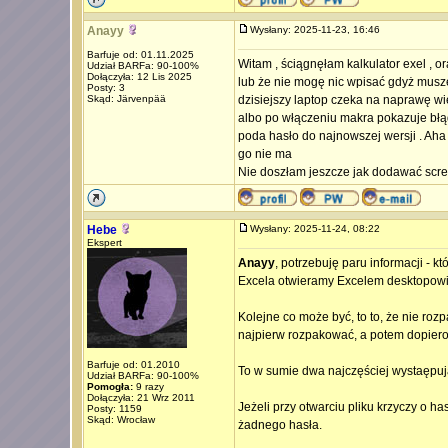
Anayy
Wysłany: 2025-11-23, 16:46
Barfuje od: 01.11.2025
Witam , ściągnęłam kalkulator exel , 
Udział BARFa: 90-100%
Dołączyła: 12 Lis 2025
lub że nie mogę nic wpisać gdyż muszę
Posty: 3
Skąd: Järvenpää
dzisiejszy laptop czeka na naprawę wię
albo po włączeniu makra pokazuje błą
poda hasło do najnowszej wersji . Aha
go nie ma
Nie doszłam jeszcze jak dodawać scre
Hebe
Wysłany: 2025-11-24, 08:22
Ekspert
Anayy
, potrzebuję paru informacji - 
Excela otwieramy Excelem desktopowiy
Kolejne co może być, to to, że nie rozp
najpierw rozpakować, a potem dopiero
Barfuje od: 01.2010
To w sumie dwa najczęściej wystaępuj
Udział BARFa: 90-100%
Pomogła:
9 razy
Dołączyła: 21 Wrz 2011
Jeżeli przy otwarciu pliku krzyczy o ha
Posty: 1159
Skąd: Wrocław
żadnego hasła.