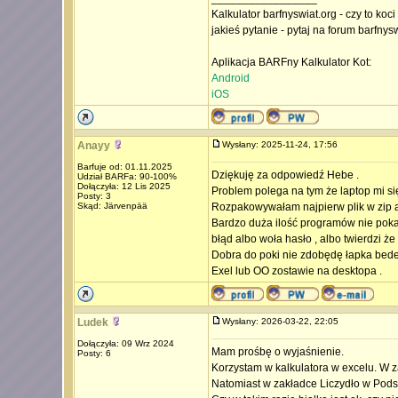
Kalkulator barfnyswiat.org - czy to koc
jakieś pytanie - pytaj na forum barfnys
Aplikacja BARFny Kalkulator Kot:
Android
iOS
Anayy
Wysłany: 2025-11-24, 17:56
Barfuje od: 01.11.2025
Dziękuję za odpowiedź Hebe .
Udział BARFa: 90-100%
Dołączyła: 12 Lis 2025
Problem polega na tym że laptop mi się 
Posty: 3
Skąd: Järvenpää
Rozpakowywałam najpierw plik w zip a 
Bardzo duża ilość programów nie pokaz
błąd albo woła hasło , albo twierdzi ż
Dobra do poki nie zdobędę łapka bede
Exel lub OO zostawie na desktopa .
Ludek
Wysłany: 2026-03-22, 22:05
Dołączyła: 09 Wrz 2024
Mam prośbę o wyjaśnienie.
Posty: 6
Korzystam w kalkulatora w excelu. W z
Natomiast w zakładce Liczydło w Pod