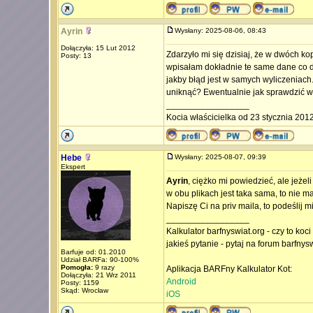
Ayrin
Wysłany: 2025-08-06, 08:43
Dołączyła: 15 Lut 2012
Zdarzyło mi się dzisiaj, że w dwóch ko
Posty: 13
wpisałam dokładnie te same dane co d
jakby błąd jest w samych wyliczeniach. 
uniknąć? Ewentualnie jak sprawdzić w 
_________________
Kocia właścicielka od 23 stycznia 2012
Hebe
Wysłany: 2025-08-07, 09:39
Ekspert
Ayrin
, ciężko mi powiedzieć, ale jeże
w obu plikach jest taka sama, to nie m
Napiszę Ci na priv maila, to podeślij m
_________________
Kalkulator barfnyswiat.org - czy to koc
jakieś pytanie - pytaj na forum barfnys
Barfuje od: 01.2010
Udział BARFa: 90-100%
Pomogła:
9 razy
Aplikacja BARFny Kalkulator Kot:
Dołączyła: 21 Wrz 2011
Android
Posty: 1159
Skąd: Wrocław
iOS