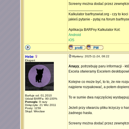
Screeny można dodać przez zewnętrzne 
_________________
Kalkulator barfnyswiat.org - czy to koc
jakieś pytanie - pytaj na forum barfnys
Aplikacja BARFny Kalkulator Kot:
Android
iOS
Hebe
Wysłany: 2025-11-24, 08:22
Ekspert
Anayy
, potrzebuję paru informacji - 
Excela otwieramy Excelem desktopowiy
Kolejne co może być, to to, że nie rozp
najpierw rozpakować, a potem dopiero
Barfuje od: 01.2010
To w sumie dwa najczęściej wystaępuj
Udział BARFa: 90-100%
Pomogła:
9 razy
Dołączyła: 21 Wrz 2011
Jeżeli przy otwarciu pliku krzyczy o ha
Posty: 1159
Skąd: Wrocław
żadnego hasła.
Screeny można dodać przez zewnętrzne 
_________________