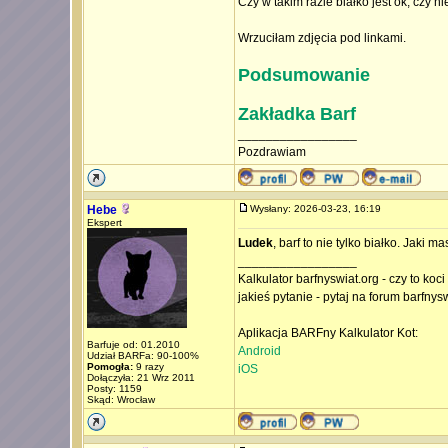
Czy w takim razie białko jest ok, czy ni
Wrzuciłam zdjęcia pod linkami.
Podsumowanie
Zakładka Barf
_________________
Pozdrawiam
Hebe
Wysłany: 2026-03-23, 16:19
Ekspert
Ludek
, barf to nie tylko białko. Jaki m
_________________
Kalkulator barfnyswiat.org - czy to koc
jakieś pytanie - pytaj na forum barfnys
Aplikacja BARFny Kalkulator Kot:
Barfuje od: 01.2010
Android
Udział BARFa: 90-100%
Pomogła:
9 razy
iOS
Dołączyła: 21 Wrz 2011
Posty: 1159
Skąd: Wrocław