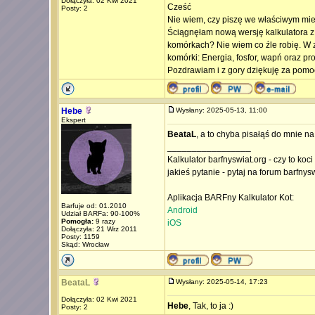
Dołączyła: 02 Kwi 2021
Cześć
Posty: 2
Nie wiem, czy piszę we właściwym miej
Ściągnęłam nową wersję kalkulatora z b
komórkach? Nie wiem co źle robię. W 
komórki: Energia, fosfor, wapń oraz pr
Pozdrawiam i z gory dziękuję za pomo
Hebe
Wysłany: 2025-05-13, 11:00
Ekspert
BeataL
, a to chyba pisałąś do mnie n
_________________
Kalkulator barfnyswiat.org - czy to koc
jakieś pytanie - pytaj na forum barfnys
Aplikacja BARFny Kalkulator Kot:
Barfuje od: 01.2010
Android
Udział BARFa: 90-100%
Pomogła:
9 razy
iOS
Dołączyła: 21 Wrz 2011
Posty: 1159
Skąd: Wrocław
BeataL
Wysłany: 2025-05-14, 17:23
Dołączyła: 02 Kwi 2021
Hebe
, Tak, to ja :)
Posty: 2