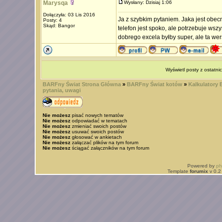
Marysqa
Wysłany: Dzisiaj 1:06
Dołączyła: 03 Lis 2016
Ja z szybkim pytaniem. Jaka jest obec
Posty: 4
Skąd: Bangor
telefon jest spoko, ale potrzebuje wsz
dobrego excela byłby super, ale ta wer
Wyświetl posty z ostatni
BARFny Świat Strona Główna
»
BARFny Świat kotów
»
Kalkulatory
pytania, uwagi
Nie możesz
pisać nowych tematów
Nie możesz
odpowiadać w tematach
Nie możesz
zmieniać swoich postów
Nie możesz
usuwać swoich postów
Nie możesz
głosować w ankietach
Nie możesz
załączać plików na tym forum
Nie możesz
ściągać załączników na tym forum
Powered by
p
Template
forumix
v 0.2