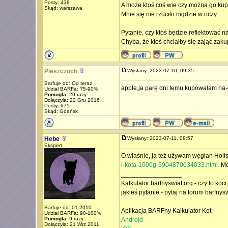
Posty: 438
A może ktoś coś wie czy można go kup
Skąd: warszawa
Mnie się nie rzuciło nigdzie w oczy.
Pytanie, czy ktoś będzie reflektować 
Chyba, że ktoś chciałby się zająć zak
Pieszczoch
Wysłany: 2023-07-10, 09:35
Barfuje od: Od teraz
apple,ja parę dni temu kupowałam na-d
Udział BARFa: 75-90%
Pomogła:
20 razy
Dołączyła: 22 Gru 2016
Posty: 675
Skąd: Gdańsk
Hebe
Wysłany: 2023-07-11, 08:57
Ekspert
O właśnie, ja też używam węglan Holis
i-kota-1000g-5904870034033.html.
Moż
_________________
Kalkulator barfnyswiat.org - czy to koc
jakieś pytanie - pytaj na forum barfnys
Barfuje od: 01.2010
Aplikacja BARFny Kalkulator Kot:
Udział BARFa: 90-100%
Pomogła:
9 razy
Android
Dołączyła: 21 Wrz 2011