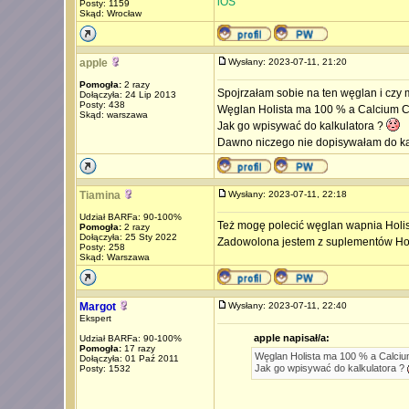
iOS
Posty: 1159
Skąd: Wrocław
apple
Wysłany: 2023-07-11, 21:20
Pomogła:
2 razy
Spojrzałam sobie na ten węglan i czy m
Dołączyła: 24 Lip 2013
Posty: 438
Węglan Holista ma 100 % a Calcium Ca
Skąd: warszawa
Jak go wpisywać do kalkulatora ?
Dawno niczego nie dopisywałam do ka
Tiamina
Wysłany: 2023-07-11, 22:18
Udział BARFa: 90-100%
Też mogę polecić węglan wapnia Holis
Pomogła:
2 razy
Dołączyła: 25 Sty 2022
Zadowolona jestem z suplementów Hol
Posty: 258
Skąd: Warszawa
Margot
Wysłany: 2023-07-11, 22:40
Ekspert
apple napisał/a:
Udział BARFa: 90-100%
Pomogła:
17 razy
Węglan Holista ma 100 % a Calcium
Dołączyła: 01 Paź 2011
Jak go wpisywać do kalkulatora ?
Posty: 1532