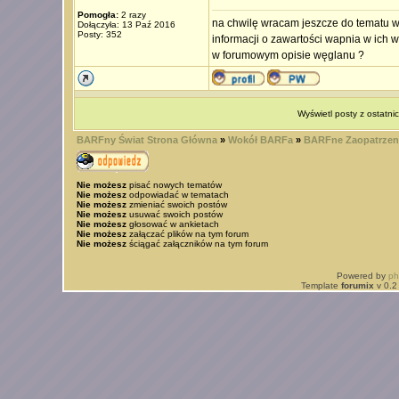
Pomogła:
2 razy
na chwilę wracam jeszcze do tematu w
Dołączyła: 13 Paź 2016
Posty: 352
informacji o zawartości wapnia w ich 
w forumowym opisie węglanu ?
Wyświetl posty z ostatni
BARFny Świat Strona Główna
»
Wokół BARFa
»
BARFne Zaopatrzen
Nie możesz
pisać nowych tematów
Nie możesz
odpowiadać w tematach
Nie możesz
zmieniać swoich postów
Nie możesz
usuwać swoich postów
Nie możesz
głosować w ankietach
Nie możesz
załączać plików na tym forum
Nie możesz
ściągać załączników na tym forum
Powered by
p
Template
forumix
v 0.2