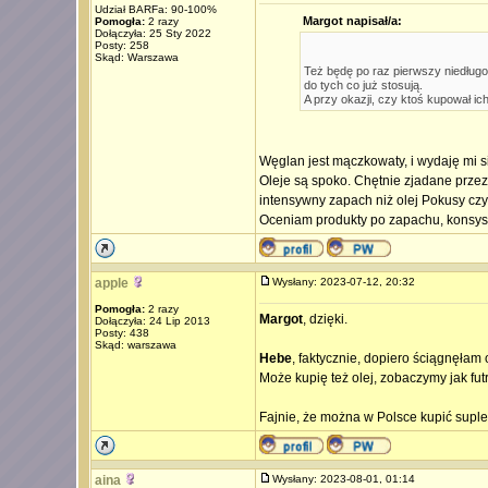
Udział BARFa: 90-100%
Margot napisał/a:
Pomogła:
2 razy
Dołączyła: 25 Sty 2022
Posty: 258
Skąd: Warszawa
Też będę po raz pierwszy niedług
do tych co już stosują.
A przy okazji, czy ktoś kupował ich
Węglan jest mączkowaty, i wydaję mi s
Oleje są spoko. Chętnie zjadane przez
intensywny zapach niż olej Pokusy cz
Oceniam produkty po zapachu, konsysten
apple
Wysłany: 2023-07-12, 20:32
Pomogła:
2 razy
Margot
, dzięki.
Dołączyła: 24 Lip 2013
Posty: 438
Skąd: warszawa
Hebe
, faktycznie, dopiero ściągnęłam 
Może kupię też olej, zobaczymy jak fut
Fajnie, że można w Polsce kupić suple
aina
Wysłany: 2023-08-01, 01:14