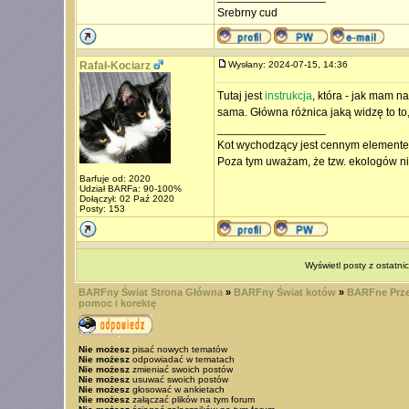
Srebrny cud
Rafał-Kociarz
Wysłany: 2024-07-15, 14:36
Tutaj jest
instrukcja
, która - jak mam na
sama. Główna różnica jaką widzę to to
_________________
Kot wychodzący jest cennym element
Poza tym uważam, że tzw. ekologów ni
Barfuje od: 2020
Udział BARFa: 90-100%
Dołączył: 02 Paź 2020
Posty: 153
Wyświetl posty z ostatni
BARFny Świat Strona Główna
»
BARFny Świat kotów
»
BARFne Prze
pomoc i korektę
Nie możesz
pisać nowych tematów
Nie możesz
odpowiadać w tematach
Nie możesz
zmieniać swoich postów
Nie możesz
usuwać swoich postów
Nie możesz
głosować w ankietach
Nie możesz
załączać plików na tym forum