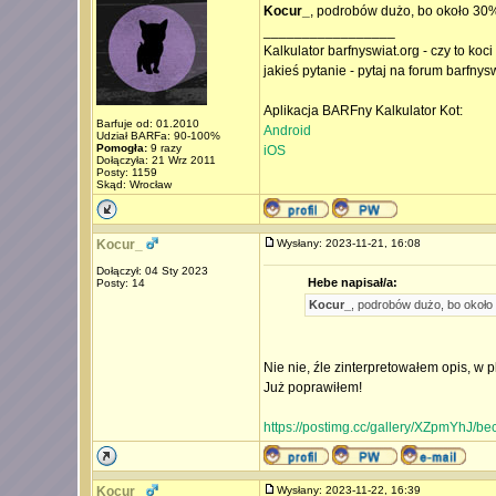
Kocur_
, podrobów dużo, bo około 30
_________________
Kalkulator barfnyswiat.org - czy to koc
jakieś pytanie - pytaj na forum barfnys
Aplikacja BARFny Kalkulator Kot:
Barfuje od: 01.2010
Android
Udział BARFa: 90-100%
Pomogła:
9 razy
iOS
Dołączyła: 21 Wrz 2011
Posty: 1159
Skąd: Wrocław
Kocur_
Wysłany: 2023-11-21, 16:08
Dołączył: 04 Sty 2023
Hebe napisał/a:
Posty: 14
Kocur_
, podrobów dużo, bo okoł
Nie nie, źle zinterpretowałem opis, w 
Już poprawiłem!
https://postimg.cc/gallery/XZpmYhJ/b
Kocur_
Wysłany: 2023-11-22, 16:39