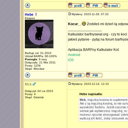
Hebe
Wysłany: 2023-11-29, 07:20
Ekspert
Kocur_
,
Zrobiłeś mi dzień tą odpow
_________________
Kalkulator barfnyswiat.org - czy to koc
jakieś pytanie - pytaj na forum barfnys
Aplikacja BARFny Kalkulator Kot:
Barfuje od: 01.2010
Android
Udział BARFa: 90-100%
Pomogła:
9 razy
iOS
Dołączyła: 21 Wrz 2011
Posty: 1159
Skąd: Wrocław
Mck
Wysłany: 2023-12-14, 12:10
Dołączył: 04 Lis 2023
Hebe napisał/a:
Posty: 4
Skąd: Gdańsk
Mck
, mączka kostna to suplement 
Ale z tą mączką kostną, to nie ozn
wysokość fosforu. Jeżeli zacznie r
sensie jak wybierzesz mączkę, to ka
możesz ręcznie skorygować (obniży
wyliczą ich ilość, żeby stosunek wa