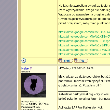
No tak, nie zwróciłem uwagi, że fosfor
(zero wybrzydzania, czego nie dało si
Wrzucam do sprawdzenia drugi, w zało
Czy miesiąc to wystarczająco długo na 
przed przejściem, żeby mieć punkt odn
https://drive.google.com/file/d/1D
https://drive.google.com/file/d/1X
https://drive.google.com/file/d/1E
https://drive.google.com/file/d/1aE
https://drive.google.com/file/d/1trf
https://drive.google.com/file/d/1dPiu3
Hebe
Wysłany: 2023-12-15, 16:28
Ekspert
Mck
, widzę, że dużo podrobów, bo aż 
podrobów i możesz zmniejszyć ciut zmn
g byłaby zmiana). Poza tym git :)
_________________
Kalkulator barfnyswiat.org - czy to koc
jakieś pytanie - pytaj na forum barfnys
Barfuje od: 01.2010
Udział BARFa: 90-100%
Pomogła:
9 razy
Aplikacja BARFny Kalkulator Kot:
Dołączyła: 21 Wrz 2011