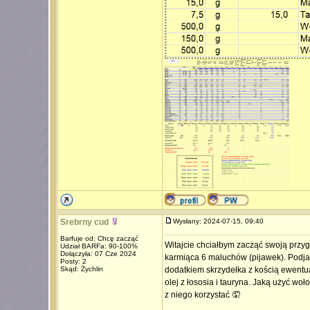
Srebrny cud
Wysłany: 2024-07-15, 09:40
Barfuje od: Chcę zacząć
Witajcie chciałbym zacząć swoją przyg
Udział BARFa: 90-100%
Dołączyła: 07 Cze 2024
karmiąca 6 maluchów (pijawek). Podja
Posty: 2
Skąd: Żychlin
dodatkiem skrzydełka z kością ewentual
olej z łososia i tauryna. Jaką użyć wo
z niego korzystać 🤦
_________________