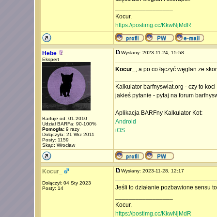
_________________
Kocur.
https://postimg.cc/KkwNjMdR
Hebe
Wysłany: 2023-11-24, 15:58
Ekspert
Kocur_
, a po co łączyć węglan ze sk
_________________
Kalkulator barfnyswiat.org - czy to koc
jakieś pytanie - pytaj na forum barfnys
Aplikacja BARFny Kalkulator Kot:
Barfuje od: 01.2010
Android
Udział BARFa: 90-100%
Pomogła:
9 razy
iOS
Dołączyła: 21 Wrz 2011
Posty: 1159
Skąd: Wrocław
Kocur_
Wysłany: 2023-11-28, 12:17
Dołączył: 04 Sty 2023
Jeśli to działanie pozbawione sensu to
Posty: 14
_________________
Kocur.
https://postimg.cc/KkwNjMdR