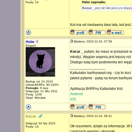
Hebe napisał/a:
Posty: 14
Kocur_
, jest ok! Ale jeszcze dopy
Kot ma od niedawna dwa lata, kot jest
Hebe
Wysłany: 2023-11-24, 07:59
Ekspert
Kocur_
, pytam, bo masz w przepisie w
młody). Węglan wapnia jest lepszy niż
Dlatego tutaj bym podmieniła ten węgl
_________________
Kalkulator barfnyswiat.org - czy to koc
jakieś pytanie - pytaj na forum barfnys
Barfuje od: 01.2010
Udział BARFa: 90-100%
Pomogła:
9 razy
Aplikacja BARFny Kalkulator Kot:
Dołączyła: 21 Wrz 2011
Android
Posty: 1159
Skąd: Wrocław
iOS
Kocur_
Wysłany: 2023-11-24, 08:31
Dołączył: 04 Sty 2023
Ok rozumiem, dzięki za informacje. W 
Posty: 14
częściach weglan i skorupki.