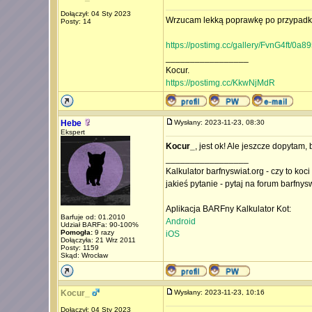
Dołączył: 04 Sty 2023
Wrzucam lekką poprawkę po przypadko
Posty: 14
https://postimg.cc/gallery/FvnG4ft/0a8
_________________
Kocur.
https://postimg.cc/KkwNjMdR
Hebe
Wysłany: 2023-11-23, 08:30
Ekspert
Kocur_
, jest ok! Ale jeszcze dopytam,
_________________
Kalkulator barfnyswiat.org - czy to koc
jakieś pytanie - pytaj na forum barfnys
Aplikacja BARFny Kalkulator Kot:
Barfuje od: 01.2010
Android
Udział BARFa: 90-100%
Pomogła:
9 razy
iOS
Dołączyła: 21 Wrz 2011
Posty: 1159
Skąd: Wrocław
Kocur_
Wysłany: 2023-11-23, 10:16
Dołączył: 04 Sty 2023