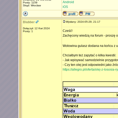
Android
Posty: 1159
Skąd: Wrocław
iOS
Blubber
Wysłany: 2024-05-29, 21:17
Dołączył: 12 Kwi 2024
Cześć!
Posty: 1
Zachęcony wiedzą na forum - proszę o
Wołowina gulasz dodana na końcu z uw
Chciałbym też zapytać o kilka kwestii:
- Jak wpisywać samodzielnie przygoto
- Czy ten olej jest odpowiedni jako ź
https://allegro.pl/oferta/olej-z-lososi