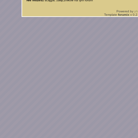
Nie możesz
ściągać załączników na tym forum
Powered by
p
Template
forumix
v 0.2