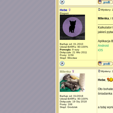
Hebe
Wysłany:
Ekspert
Milenka
, i
________
Kalkulator 
jakieś pyta
Aplikacja 
Barfuje od: 01.2010
Android
Udział BARFa: 90-100%
Pomogła:
9 razy
iOS
Dołączyła: 21 Wrz 2011
Posty: 1159
Skąd: Wrocław
Milenka
Wysłany:
Hebe
,
Oto bohater
śniadanka 
Barfuje od: 01/2018
Udział BARFa: 90-100%
Dołączyła: 19 Sty 2018
Posty: 168
a tutaj wyn
Skąd: Grodzisk