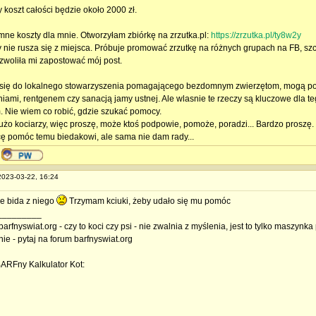
 koszt całości będzie około 2000 zł.
mne koszty dla mnie. Otworzyłam zbiórkę na zrzutka.pl:
https://zrzutka.pl/ty8w2y
y nie rusza się z miejsca. Próbuje promować zrzutkę na różnych grupach na FB, szcz
zwoliła mi zapostować mój post.
się do lokalnego stowarzyszenia pomagającego bezdomnym zwierzętom, mogą pomo
niami, rentgenem czy sanacją jamy ustnej. Ale wlasnie te rzeczy są kluczowe dla te
. Nie wiem co robić, gdzie szukać pomocy.
 dużo kociarzy, więc proszę, może ktoś podpowie, pomoże, poradzi... Bardzo proszę.
ę pomóc temu biedakowi, ale sama nie dam rady...
 2023-03-22, 16:24
le bida z niego
Trzymam kciuki, żeby udało się mu pomóc
_________
barfnyswiat.org - czy to koci czy psi - nie zwalnia z myślenia, jest to tylko maszyn
nie - pytaj na forum barfnyswiat.org
BARFny Kalkulator Kot: