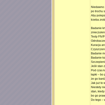
Niedawno p
po trochu s
Aby poleps
trzeba zrob
Badanie krw
znieczuleni
Testy FIV/F
Odrobacze
Kuracja an
Czyszczeni
Badanie m
Badanie ka
Szczepien
Jeśli stan 
Pod czas ka
łapki – bo
że go bardz
Jak już to
Niestety ni
stan, kied
bo go praw
Do tego – w