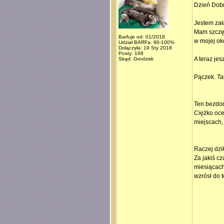
Dzień Dobr
Jestem zał
Mam szczęś
Barfuje od: 01/2018
w mojej ok
Udział BARFa: 90-100%
Dołączyła: 19 Sty 2018
Posty: 168
A teraz jes
Skąd: Grodzisk
Pączek. Tak
Ten bezdom
Ciężko ocen
miejscach,
Raczej dzi
Za jakiś c
miesiącach 
wzrósł do 