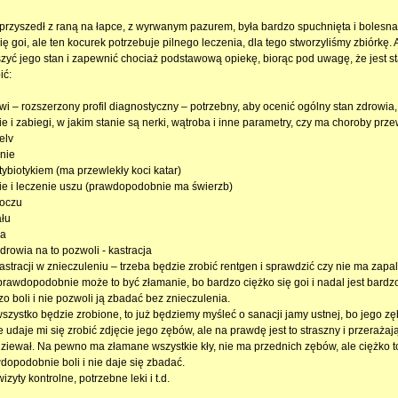
rzyszedł z raną na łapce, z wyrwanym pazurem, była bardzo spuchnięta i bolesna
ię goi, ale ten kocurek potrzebuje pilnego leczenia, dla tego stworzyliśmy zbiórkę.
zyć jego stan i zapewnić chociaż podstawową opiekę, biorąc pod uwagę, że jest st
ić:
i – rozszerzony profil diagnostyczny – potrzebny, aby ocenić ogólny stan zdrowia, 
e i zabiegi, w jakim stanie są nerki, wątroba i inne parametry, czy ma choroby przewl
elv
nie
tybiotykiem (ma przewlekły koci katar)
e i leczenie uszu (prawdopodobnie ma świerzb)
oczu
łu
ia
zdrowia na to pozwoli - kastracja
stracji w znieczuleniu – trzeba będzie zrobić rentgen i sprawdzić czy nie ma zapal
 prawdopodobnie może to być złamanie, bo bardzo ciężko się goi i nadal jest bardz
o boli i nie pozwoli ją zbadać bez znieczulenia.
 wszystko będzie zrobione, to już będziemy myśleć o sanacji jamy ustnej, bo jego z
e udaje mi się zrobić zdjęcie jego zębów, ale na prawdę jest to straszny i przerażaj
y ziewał. Na pewno ma złamane wszystkie kły, nie ma przednich zębów, ale ciężko 
dopodobnie boli i nie daje się zbadać.
izyty kontrolne, potrzebne leki i t.d.