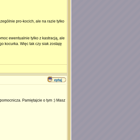
ególnie pro-kocich, ale na razie tylko
c ewentualnie tylko z kastracją, ale
go kocurka. Więc tak czy siak zostaję
ka pomocnicza. Pamiętajcie o tym :) Masz