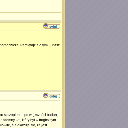
ka pomocnicza. Pamiętajcie o tym :) Masz
i, po szczepieniu, po większości badań,
i bezdomny kot, który był w tragicznym
wite, ale okazuje się, że jest