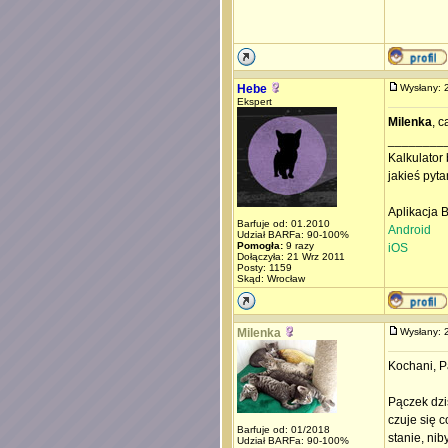
Hebe
Wysłany:
Ekspert
Milenka
, 
________
Kalkulator 
jakieś pyta
Aplikacja 
Barfuje od: 01.2010
Android
Udział BARFa: 90-100%
Pomogła:
9 razy
iOS
Dołączyła: 21 Wrz 2011
Posty: 1159
Skąd: Wrocław
Milenka
Wysłany:
Kochani, P
Pączek dzis
czuje się c
Barfuje od: 01/2018
stanie, ni
Udział BARFa: 90-100%