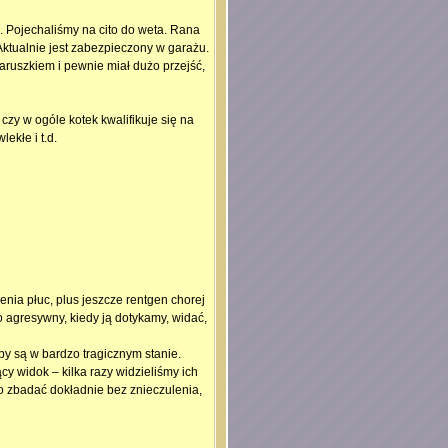
. Pojechaliśmy na cito do weta. Rana
 Aktualnie jest zabezpieczony w garażu.
aruszkiem i pewnie miał dużo przejść,
czy w ogóle kotek kwalifikuje się na
ekłe i t.d.
enia płuc, plus jeszcze rentgen chorej
o agresywny, kiedy ją dotykamy, widać,
ęby są w bardzo tragicznym stanie.
ący widok – kilka razy widzieliśmy ich
to zbadać dokładnie bez znieczulenia,