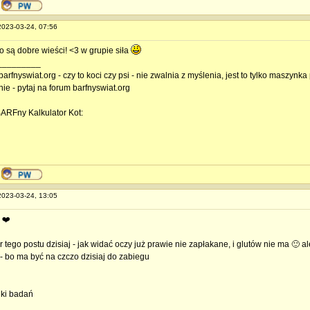
 2023-03-24, 07:56
 to są dobre wieści! <3 w grupie siła
_________
barfnyswiat.org - czy to koci czy psi - nie zwalnia z myślenia, jest to tylko maszyn
nie - pytaj na forum barfnyswiat.org
BARFny Kalkulator Kot:
 2023-03-24, 13:05
❤️
 tego postu dzisiaj - jak widać oczy już prawie nie zapłakane, i glutów nie ma 🙂 a
- bo ma być na czczo dzisiaj do zabiegu
iki badań