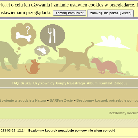
ięcej
o celu ich używania i zmianie ustawień cookies w przeglądarce. K
ustawieniami przeglądarki.
FAQ
Szukaj
Użytkownicy
Grupy
Rejestracja
Album
Kontakt
Zaloguj
żywienie w zgodzie z Naturą
»
BARFne Życie
»
Bezdomny kocurek potrzebuje pomoc
Bezdomny kocurek
ć
 2023-03-22, 12:14
Bezdomny kocurek potrzebuje pomocy, nie wiem co robić