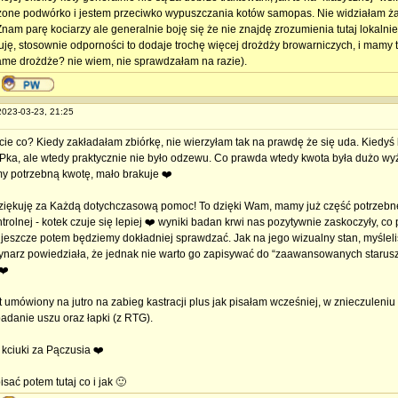
one podwórko i jestem przeciwko wypuszczania kotów samopas. Nie widziałam ża
Znam parę kociarzy ale generalnie boję się że nie znajdę zrozumienia tutaj lokalnie
ję, stosownie odporności to dodaje trochę więcej drożdży browarniczych, i mamy 
ame drożdże? nie wiem, nie sprawdzałam na razie).
 2023-03-23, 21:25
cie co? Kiedy zakładałam zbiórkę, nie wierzyłam tak na prawdę że się uda. Kiedyś 
IPka, ale wtedy praktycznie nie było odzewu. Co prawda wtedy kwota była dużo wyż
my potrzebną kwotę, mało brakuje ❤️
ziękuję za Każdą dotychczasową pomoc! To dzięki Wam, mamy już część potrzebnej
trolnej - kotek czuje się lepiej ❤️ wyniki badan krwi nas pozytywnie zaskoczyły, co
o jeszcze potem będziemy dokładniej sprawdzać. Jak na jego wizualny stan, myślel
ynarz powiedziała, że jednak nie warto go zapisywać do “zaawansowanych staruszkó
❤️
t umówiony na jutro na zabieg kastracji plus jak pisałam wcześniej, w znieczuleniu
adanie uszu oraz łapki (z RTG).
 kciuki za Pączusia ❤️
isać potem tutaj co i jak 🙂