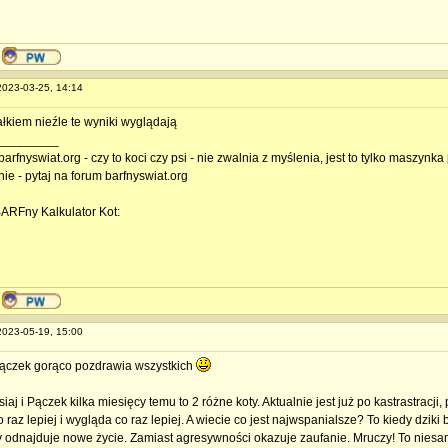
 2023-03-25, 14:14
całkiem nieźle te wyniki wyglądają
_________
barfnyswiat.org - czy to koci czy psi - nie zwalnia z myślenia, jest to tylko maszyn
nie - pytaj na forum barfnyswiat.org
BARFny Kalkulator Kot:
 2023-05-19, 15:00
ączek gorąco pozdrawia wszystkich
iaj i Pączek kilka miesięcy temu to 2 różne koty. Aktualnie jest już po kastrastracj
o raz lepiej i wygląda co raz lepiej. A wiecie co jest najwspanialsze? To kiedy dzik
by odnajduje nowe życie. Zamiast agresywności okazuje zaufanie. Mruczy! To niesamo