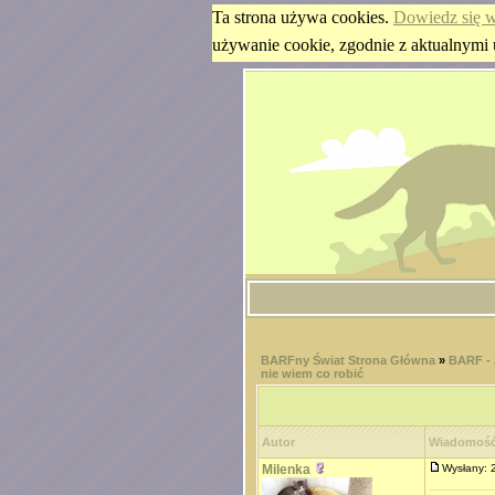
Ta strona używa cookies.
Dowiedz się w
używanie cookie, zgodnie z aktualnymi 
BARFny Świat Strona Główna
»
BARF - 
nie wiem co robić
Autor
Wiadomoś
Milenka
Wysłany: