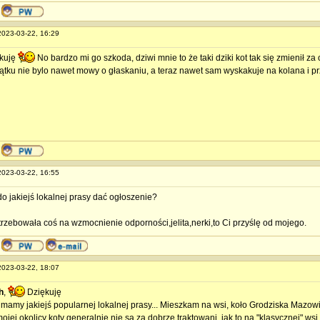
 2023-03-22, 16:29
ękuję
No bardzo mi go szkoda, dziwi mnie to że taki dziki kot tak się zmienił za
ątku nie bylo nawet mowy o głaskaniu, a teraz nawet sam wyskakuje na kolana i pr
 2023-03-22, 16:55
do jakiejś lokalnej prasy dać ogłoszenie?
rzebowała coś na wzmocnienie odporności,jelita,nerki,to Ci przyślę od mojego.
 2023-03-22, 18:07
h
,
Dziękuję
 mamy jakiejś popularnej lokalnej prasy... Mieszkam na wsi, koło Grodziska Maz
jej okolicy koty generalnie nie są za dobrze traktowani, jak to na "klasycznej" ws