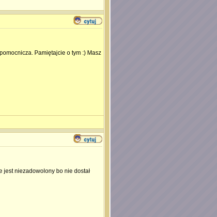
ka pomocnicza. Pamiętajcie o tym :) Masz
le jest niezadowolony bo nie dostał