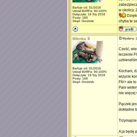
zabezpiecz
Barfuje od: 01/2018
w okolicy. 
Udział BARFa: 90-100%
Dołączyła: 19 Sty 2018
Dzięku
Posty: 168
chyba te s
Skąd: Grodzisk
Milenka
Wysłany:
Cześć, wie
leczenie F
uzbieraliś
Barfuje od: 01/2018
Kochani, d
Udział BARFa: 90-100%
Dołączyła: 19 Sty 2018
wizycie kon
Posty: 168
FIV+ ale t
Skąd: Grodzisk
Pani weter
nie więcej 
Pączek jes
dokładne b
Trzymajcie
A ja będę p