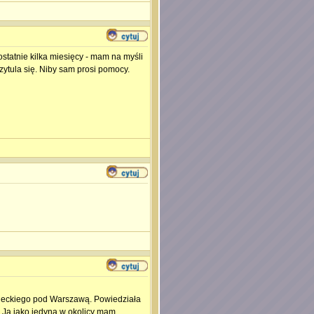
 ostatnie kilka miesięcy - mam na myśli
zytula się. Niby sam prosi pomocy.
owieckiego pod Warszawą. Powiedziała
i. Ja jako jedyna w okolicy mam