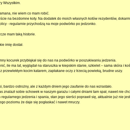
y Wszystkim.
amana, nie wiem co mam robić.
cie na bezdomne koty. Na dodatek do moich własnych kotów rezydentów, dokar
olicy - regularnie przychodzą na moje podwórko po jedzonko.
zcze mam taką historie.
ie imię dostał.
ny kocurek przybłąkał się do nas na podwórko w poszukiwaniu jedzenia.
ić, ile ma lat, wyglądał na staruszka w kiepskim stanie, szkielet – sama skóra i koś
 z przewlekłym kocim katarem, zapłakane oczy z trzecią powieką, brudne uszy.
ki, bardzo ostrożny, ale z każdym dniem jego zaufanie do nas wzrastało.
zas znalazł sobie schowek w naszym garażu i całymi dniami tam spał, nawet nie chc
regularnego jedzenia i spania, stan jego sierści poprawił się, aktualnie już nie jes
tego poziomu że daje się pogłaskać i nawet mruczy.