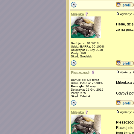
Milenka
Wysłany:
Hebe
, dzi
że na pocz
Barfuje od: 01/2018
Udział BARFa: 90-100%
Dołączyła: 19 Sty 2018
Posty: 168
Skąd: Grodzisk
Pieszczoch
Wysłany:
Barfuje od: Od teraz
Milenko,a 
Udział BARFa: 75-90%
Pomogła:
20 razy
Dołączyła: 22 Gru 2016
Posty: 675
Gdybyś pot
Skąd: Gdańsk
Milenka
Wysłany:
Pieszczoc
Raczej nie
bym że w mo