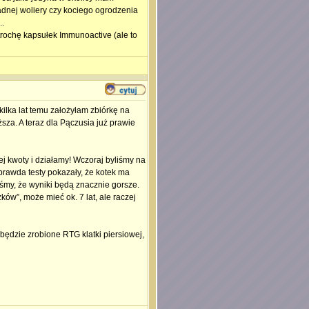
dnej woliery czy kociego ogrodzenia
..
trochę kapsułek Immunoactive (ale to
kilka lat temu założyłam zbiórkę na
sza. A teraz dla Pączusia już prawie
 kwoty i działamy! Wczoraj byliśmy na
 prawda testy pokazały, że kotek ma
iśmy, że wyniki będą znacznie gorsze.
w”, może mieć ok. 7 lat, ale raczej
 będzie zrobione RTG klatki piersiowej,