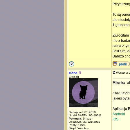
Przybliżony
To są ogro
ale niestet
1 grupa po
Zwróciłam 
nie z bada
sama z tym
Jest tutaj
Bardzo chc
Hebe
Wysłany:
Ekspert
Milenka
, a
________
Kalkulator 
jakieś pyta
Aplikacja 
Barfuje od: 01.2010
Android
Udział BARFa: 90-100%
Pomogła:
9 razy
iOS
Dołączyła: 21 Wrz 2011
Posty: 1159
Skąd: Wrocław