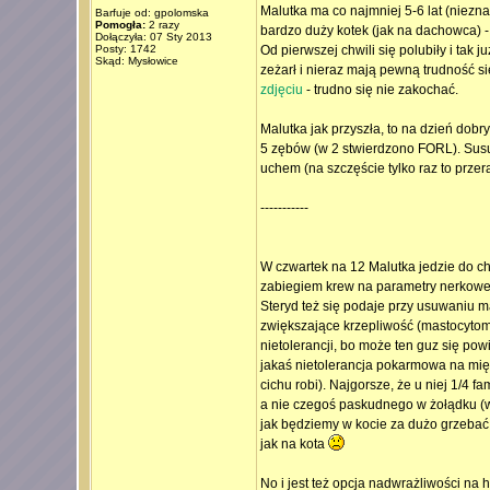
Malutka ma co najmniej 5-6 lat (nieznan
Barfuje od: gpolomska
Pomogła:
2 razy
bardzo duży kotek (jak na dachowca)
Dołączyła: 07 Sty 2013
Posty: 1742
Od pierwszej chwili się polubiły i tak
Skąd: Mysłowice
zeżarł i nieraz mają pewną trudność si
zdjęciu
- trudno się nie zakochać.
Malutka jak przyszła, to na dzień dobry
5 zębów (w 2 stwierdzono FORL). Susu p
uchem (na szczęście tylko raz to prze
-----------
W czwartek na 12 Malutka jedzie do ch
zabiegiem krew na parametry nerkowe i
Steryd też się podaje przy usuwaniu ma
zwiększające krzepliwość (mastocytoma
nietolerancji, bo może ten guz się pow
jakaś nietolerancja pokarmowa na mięs
cichu robi). Najgorsze, że u niej 1/4 
a nie czegoś paskudnego w żołądku (wet
jak będziemy w kocie za dużo grzebać
jak na kota
No i jest też opcja nadwrażliwości na