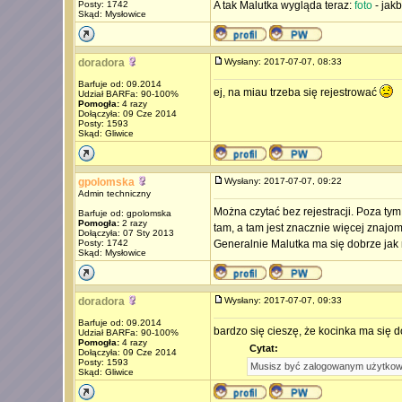
Posty: 1742
A tak Malutka wygląda teraz:
foto
- jakb
Skąd: Mysłowice
doradora
Wysłany: 2017-07-07, 08:33
Barfuje od: 09.2014
ej, na miau trzeba się rejestrować
Udział BARFa: 90-100%
Pomogła:
4 razy
Dołączyła: 09 Cze 2014
Posty: 1593
Skąd: Gliwice
gpolomska
Wysłany: 2017-07-07, 09:22
Admin techniczny
Można czytać bez rejestracji. Poza tym
Barfuje od: gpolomska
Pomogła:
2 razy
tam, a tam jest znacznie więcej znajom
Dołączyła: 07 Sty 2013
Posty: 1742
Generalnie Malutka ma się dobrze jak 
Skąd: Mysłowice
doradora
Wysłany: 2017-07-07, 09:33
Barfuje od: 09.2014
bardzo się cieszę, że kocinka ma się d
Udział BARFa: 90-100%
Pomogła:
4 razy
Cytat:
Dołączyła: 09 Cze 2014
Posty: 1593
Musisz być zalogowanym użytkowni
Skąd: Gliwice