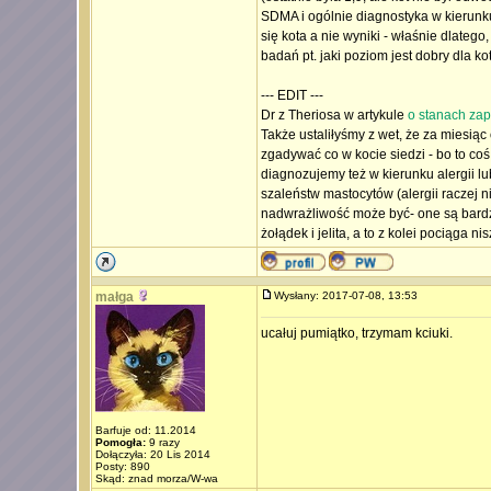
SDMA i ogólnie diagnostyka w kierunku n
się kota a nie wyniki - właśnie dlatego
badań pt. jaki poziom jest dobry dla kot
--- EDIT ---
Dr z Theriosa w artykule
o stanach zapa
Także ustaliłyśmy z wet, że za miesiąc
zgadywać co w kocie siedzi - bo to coś
diagnozujemy też w kierunku alergii lub
szaleństw mastocytów (alergii raczej n
nadwrażliwość może być- one są bardz
żołądek i jelita, a to z kolei pociąga ni
małga
Wysłany: 2017-07-08, 13:53
ucałuj pumiątko, trzymam kciuki.
Barfuje od: 11.2014
Pomogła:
9 razy
Dołączyła: 20 Lis 2014
Posty: 890
Skąd: znad morza/W-wa