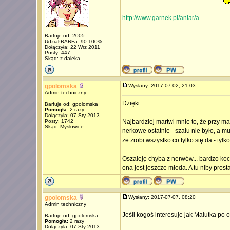
_________________
http://www.garnek.pl/aniar/a
Barfuje od: 2005
Udział BARFa: 90-100%
Dołączyła: 22 Wrz 2011
Posty: 447
Skąd: z daleka
gpolomska
Wysłany: 2017-07-02, 21:03
Admin techniczny
Dzięki.
Barfuje od: gpolomska
Pomogła:
2 razy
Dołączyła: 07 Sty 2013
Posty: 1742
Najbardziej martwi mnie to, że przy m
Skąd: Mysłowice
nerkowe ostatnie - szału nie było, a m
że zrobi wszystko co tylko się da - tylk
Oszaleję chyba z nerwów... bardzo koch
ona jest jeszcze młoda. A tu niby prost
gpolomska
Wysłany: 2017-07-07, 08:20
Admin techniczny
Jeśli kogoś interesuje jak Malutka po 
Barfuje od: gpolomska
Pomogła:
2 razy
Dołączyła: 07 Sty 2013