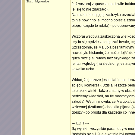
Skąd: Mysłowice
Już wczoraj zapuściła na chwilę trakt
jej się to nie zdarzało).
Na razie nie daję jej zastrzyku przeci
to nie powinno jej mocno boleć a szkoda
biopsji często to robiła) - po operowa
Wczoraj wet była zaskoczona wielkości
czy to się będzie zmniejszać trwale, c
Szczególnie, że Malutka bez famidyny o
nawet tyle histamin, że może dojść do
guza rozcięła i wtedy bez szybkiego za
jelita i wątrobę (na śledzionę jest naj
kawałka ucha.
Widać, że jeszcze jest osłabiona - ter
zdjęciu kołnierza). Dzisiaj jeszcze b
to białe krwinki - także zmiany w obra
będziemy wiedzieli, na ile mastocytoma
szkody). Wet mi mówiła, że Malutka ba
wziewnej (izofluran) chodziła pijana (za
gorszy - po prostu dla każdego co inn
--- EDIT ---
Są wyniki - wszystkie parametry w mor
(ostatnio była 1,9, ale kot nie był od