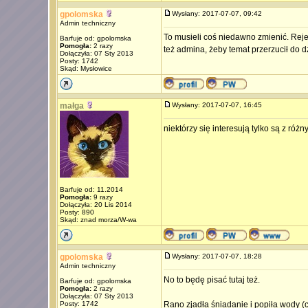
gpolomska
Wysłany: 2017-07-07, 09:42
Admin techniczny
To musieli coś niedawno zmienić. Rejes
Barfuje od: gpolomska
Pomogła:
2 razy
też admina, żeby temat przerzucił do dz
Dołączyła: 07 Sty 2013
Posty: 1742
Skąd: Mysłowice
małga
Wysłany: 2017-07-07, 16:45
niektórzy się interesują tylko są z ró
Barfuje od: 11.2014
Pomogła:
9 razy
Dołączyła: 20 Lis 2014
Posty: 890
Skąd: znad morza/W-wa
gpolomska
Wysłany: 2017-07-07, 18:28
Admin techniczny
No to będę pisać tutaj też.
Barfuje od: gpolomska
Pomogła:
2 razy
Dołączyła: 07 Sty 2013
Posty: 1742
Rano zjadła śniadanie i popiła wody (c