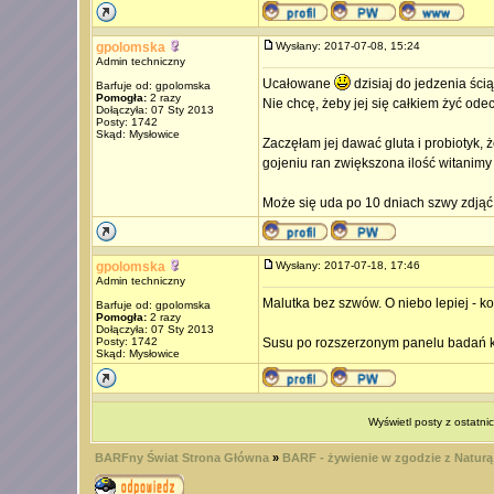
gpolomska
Wysłany: 2017-07-08, 15:24
Admin techniczny
Ucałowane
dzisiaj do jedzenia ścią
Barfuje od: gpolomska
Pomogła:
2 razy
Nie chcę, żeby jej się całkiem żyć odec
Dołączyła: 07 Sty 2013
Posty: 1742
Skąd: Mysłowice
Zaczęłam jej dawać gluta i probiotyk, ż
gojeniu ran zwiększona ilość witanimy 
Może się uda po 10 dniach szwy zdjąć, 
gpolomska
Wysłany: 2017-07-18, 17:46
Admin techniczny
Malutka bez szwów. O niebo lepiej - kot
Barfuje od: gpolomska
Pomogła:
2 razy
Dołączyła: 07 Sty 2013
Posty: 1742
Susu po rozszerzonym panelu badań krwi
Skąd: Mysłowice
Wyświetl posty z ostatni
BARFny Świat Strona Główna
»
BARF - żywienie w zgodzie z Naturą