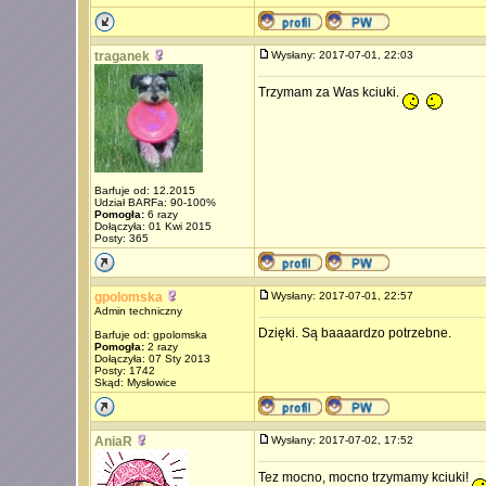
traganek
Wysłany: 2017-07-01, 22:03
Trzymam za Was kciuki.
Barfuje od: 12.2015
Udział BARFa: 90-100%
Pomogła:
6 razy
Dołączyła: 01 Kwi 2015
Posty: 365
gpolomska
Wysłany: 2017-07-01, 22:57
Admin techniczny
Dzięki. Są baaaardzo potrzebne.
Barfuje od: gpolomska
Pomogła:
2 razy
Dołączyła: 07 Sty 2013
Posty: 1742
Skąd: Mysłowice
AniaR
Wysłany: 2017-07-02, 17:52
Tez mocno, mocno trzymamy kciuki!