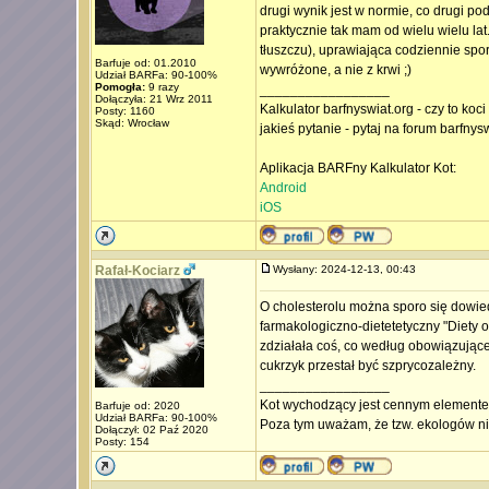
drugi wynik jest w normie, co drugi po
praktycznie tak mam od wielu wielu lat
tłuszczu), uprawiająca codziennie spo
Barfuje od: 01.2010
wywróżone, a nie z krwi ;)
Udział BARFa: 90-100%
Pomogła:
9 razy
_________________
Dołączyła: 21 Wrz 2011
Kalkulator barfnyswiat.org - czy to koc
Posty: 1160
Skąd: Wrocław
jakieś pytanie - pytaj na forum barfnys
Aplikacja BARFny Kalkulator Kot:
Android
iOS
Rafał-Kociarz
Wysłany: 2024-12-13, 00:43
O cholesterolu można sporo się dowied
farmakologiczno-dietetetyczny "Diety 
zdziałała coś, co według obowiązując
cukrzyk przestał być szprycozależny.
_________________
Kot wychodzący jest cennym element
Barfuje od: 2020
Udział BARFa: 90-100%
Poza tym uważam, że tzw. ekologów ni
Dołączył: 02 Paź 2020
Posty: 154