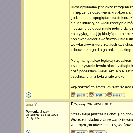
Dieta optymalna jest także ketogenicz
mi się, że już dużo wiem, krytykowałam 
godzin nauki, spoglądam na doktora K
ale też intuicją, bo wielu rzeczy nie 
niedawne odkrycia nauki potwierdziły n
na krytykę, jakiej ją kiedyś poddałam.
ponieważ doktor Kwaśniewski nie ustr
we właściwym kierunku, jeśli ktoś chc
odpowiedniego dla gatunku ludzkiego
Moją mamę, także będącą cukrzykiem t
przekonywanie trwało niestety długie la
dość podeszłym wieku. Aktualnie jest b
psychicznej, niż była w sile wieku.
_________________
Aby dotrzeć do źródła, musisz iść pod 
aina
Wysłany: 2025-02-12, 01:45
Pomogła:
2 razy
przeskakuję jeszcze na chwilę do chol
Dołączyła: 13 Paź 2016
Posty: 352
Wrzosek,mykolog z Uniw.warsz.(również
znacząco ,bo nawet do 10%, właściwoś