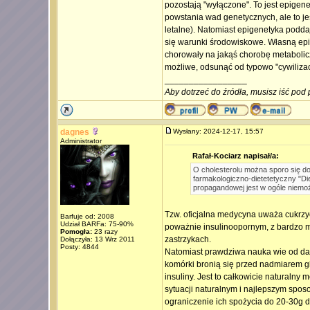
pozostają "wyłączone". To jest epigene
powstania wad genetycznych, ale to je
letalne). Natomiast epigenetyka podd
się warunki środowiskowe. Własną ep
chorowały na jakąś chorobę metaboliczn
możliwe, odsunąć od typowo "cywiliza
_________________
Aby dotrzeć do źródła, musisz iść pod 
dagnes
Wysłany: 2024-12-17, 15:57
Administrator
Rafał-Kociarz napisał/a:
O cholesterolu można sporo się do
farmakologiczno-dietetetyczny "Diet
propagandowej jest w ogóle niemo
Tzw. oficjalna medycyna uważa cukrzyc
Barfuje od: 2008
Udział BARFa: 75-90%
poważnie insulinoopornym, z bardzo m
Pomogła:
23 razy
zastrzykach.
Dołączyła: 13 Wrz 2011
Posty: 4844
Natomiast prawdziwa nauka wie od dawna
komórki bronią się przed nadmiarem 
insuliny. Jest to całkowicie naturalny
sytuacji naturalnym i najlepszym spo
ograniczenie ich spożycia do 20-30g dz