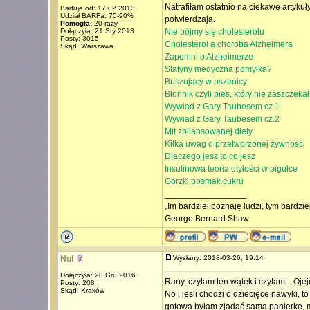
Natrafiłam ostatnio na ciekawe artykuł
Barfuje od: 17.02.2013
Udział BARFa: 75-90%
potwierdzają.
Pomogła:
20 razy
Dołączyła: 21 Sty 2013
Nie bójmy się cholesterolu
Posty: 3015
Cholesterol a choroba Alzheimera
Skąd: Warszawa
Zapomni o Alzheimerze
Statyny medyczna pomyłka?
Buszujący w pszenicy
Błonnik czyli pies, który nie zaszczekał
Wywiad z Gary Taubesem cz.1
Wywiad z Gary Taubesem cz.2
Mit zbilansowanej diety
Kilka uwag o przetworzonej żywności
Dlaczego jesz to co jesz
Insulinowa teoria otyłości w pigułce
Gorzki posmak cukru
_________________
„Im bardziej poznaję ludzi, tym bardzi
George Bernard Shaw
Nul
Wysłany: 2018-03-26, 19:14
Dołączyła: 28 Gru 2016
Rany, czytam ten wątek i czytam... Ojeje
Posty: 208
Skąd: Kraków
No i jesli chodzi o dziecięce nawyki, t
gotowa byłam zjadać samą panierkę, mi