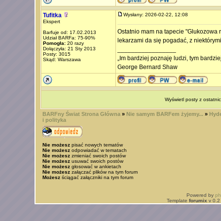
Tufitka
Wysłany: 2026-02-22, 12:08
Ekspert
Ostatnio mam na tapecie "Glukozowa re
Barfuje od: 17.02.2013
Udział BARFa: 75-90%
lekarzami da się pogadać, z niektórymi
Pomogła:
20 razy
Dołączyła: 21 Sty 2013
_________________
Posty: 3015
„Im bardziej poznaję ludzi, tym bardzi
Skąd: Warszawa
George Bernard Shaw
Wyświetl posty z ostatni
BARFny Świat Strona Główna
»
Nie samym BARFem żyjemy...
»
Hyde
i polityka
Nie możesz
pisać nowych tematów
Nie możesz
odpowiadać w tematach
Nie możesz
zmieniać swoich postów
Nie możesz
usuwać swoich postów
Nie możesz
głosować w ankietach
Nie możesz
załączać plików na tym forum
Możesz
ściągać załączniki na tym forum
Powered by
p
Template
forumix
v 0.2