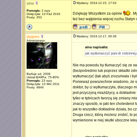
aina
Wysłany: 2024-12-15, 17:03
Pomogła:
2 razy
Dziękuję Wszystkim za opinie
. M
Dołączyła: 13 Paź 2016
Posty: 352
też bez wątpienia więcej ruchu.Statyn
dagnes
Wysłany: 2024-12-17, 00:36
Administrator
aina napisał/a:
jak wytłumaczyć pani dr rodzinne
Nie ma powodu by tłumaczyć się ze swo
(bezpośrednio lub poprzez składki zdro
Barfuje od: 2008
wytłumaczyć (tak abyś zrozumiała i był
Udział BARFa: 75-90%
Pomogła:
23 razy
Ponieważ powszechnie wiadomo, że sta
Dołączyła: 13 Wrz 2011
doktor, by ci wytłumaczyła, dlaczego m
Posty: 4844
jest przyczyną miażdżycy, a dokładnie 
tylko w tętnicach tworzą się zmiany 
znaczy sposób, w jaki ten cholesterol 
jak to wszystko dokładnie działa, bo c
Druga rzecz, którą możesz zrobić, to p
wymienione w niej skutki uboczne leku