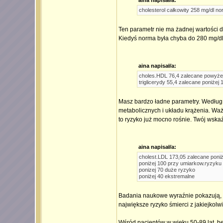
aina napisał/a:
cholesterol całkowity 258 mg/dl n
Ten parametr nie ma żadnej wartości d
Kiedyś norma była chyba do 280 mg/dl,
aina napisał/a:
choles.HDL 76,4 zalecane powyże
triglicerydy 55,4 zalecane poniżej
Masz bardzo ładne parametry. Według n
metabolicznych i układu krążenia. Ważn
to ryzyko już mocno rośnie. Twój wskaź
aina napisał/a:
cholest.LDL 173,05 zalecane poni
poniżej 100 przy umiarkow.ryzyku
ponizej 70 duże ryzyko
poniżej 40 ekstremalne
Badania naukowe wyraźnie pokazują, ż
największe ryzyko śmierci z jakiejkolw
Wśród pacjentów w wieku 50-89 lat, bez