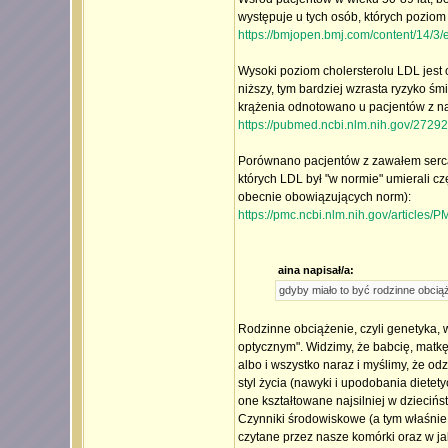
występuje u tych osób, których poziom
https://bmjopen.bmj.com/content/14/3
Wysoki poziom cholersterolu LDL jest 
niższy, tym bardziej wzrasta ryzyko śm
krążenia odnotowano u pacjentów z n
https://pubmed.ncbi.nlm.nih.gov/2729
Porównano pacjentów z zawałem serca 
których LDL był "w normie" umierali cz
obecnie obowiązujących norm):
https://pmc.ncbi.nlm.nih.gov/articles
aina napisał/a:
gdyby miało to być rodzinne obcią
Rodzinne obciążenie, czyli genetyka, 
optycznym". Widzimy, że babcię, matkę
albo i wszystko naraz i myślimy, że od
styl życia (nawyki i upodobania diete
one kształtowane najsilniej w dziecińst
Czynniki środowiskowe (a tym właśnie je
czytane przez nasze komórki oraz w ja