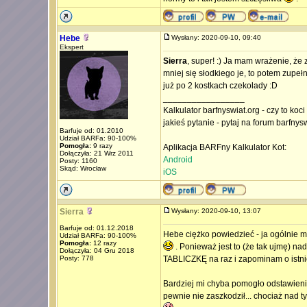
Hebe
Wysłany: 2020-09-10, 09:40
Ekspert
Sierra
, super! :) Ja mam wrażenie, że 
mniej się słodkiego je, to potem zupe
już po 2 kostkach czekolady :D
_________________
Kalkulator barfnyswiat.org - czy to koc
jakieś pytanie - pytaj na forum barfnys
Barfuje od: 01.2010
Udział BARFa: 90-100%
Pomogła:
9 razy
Aplikacja BARFny Kalkulator Kot:
Dołączyła: 21 Wrz 2011
Android
Posty: 1160
Skąd: Wrocław
iOS
Sierra
Wysłany: 2020-09-10, 13:07
Barfuje od: 01.12.2018
Hebe ciężko powiedzieć - ja ogólnie m
Udział BARFa: 90-100%
Pomogła:
12 razy
. Ponieważ jest to (że tak ujmę) n
Dołączyła: 04 Gru 2018
Posty: 778
TABLICZKĘ na raz i zapominam o istnie
Bardziej mi chyba pomogło odstawienie
pewnie nie zaszkodził... chociaż nad t