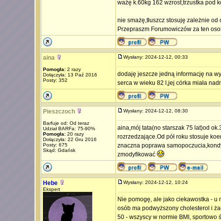
ważę k.60kg 162 wzrost,trzustka pod 
nie smażę,tłuszcz stosuję zależnie od 
Przepraszm Forumowiczów za ten osob
aina
Wysłany: 2024-12-12, 00:33
Pomogła:
2 razy
dodaję jeszcze jedną informację na w
Dołączyła: 13 Paź 2016
Posty: 352
serca w wieku 82 l,jej córka miała nad
Pieszczoch
Wysłany: 2024-12-12, 08:30
Barfuje od: Od teraz
aina,mój tata(no starszak 75 lat)od o
Udział BARFa: 75-90%
Pomogła:
20 razy
rozrzedzające.Od pół roku stosuje koe
Dołączyła: 22 Gru 2016
Posty: 675
znaczna poprawa samopoczucia,kondycji
Skąd: Gdańsk
zmodyfikować
Hebe
Wysłany: 2024-12-12, 10:24
Ekspert
Nie pomogę, ale jako ciekawostka - u 
osób ma podwyższony cholesterol i żad
50 - wszyscy w normie BMI, sportowo ś