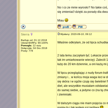
No i co ze mnie wyrosło? No takie coś, 
się zmieniać! dzięki za porady dla dw
Miau
Sierra
Wysłany: 2020-09-10, 09:12
Barfuje od: 01.12.2018
Właśnie odkryłam, że od lipca schudła
Udział BARFa: 90-100%
Pomogła:
12 razy
Dołączyła: 04 Gru 2018
Posty: 778
2 lata temu zaczęłam tyć. Lekarze przeba
tak im umiarkowanie wierzę). Zalecili 
łażę do 20 km dziennie, a oni każą mi
W lipcu przeglądając z nudy forum tra
zmiany i... w końcu moja waga leci w 
się skóra i w ogóle czuję się świetnie
diet, ale wszystkie musiałam odstawi
do samej siebie, a jedyne co (na tą ch
i ziemniaki.
W dalszym ciągu nie mam pojęcia co mi 
normy to i tak jestem szczęśliwa
.