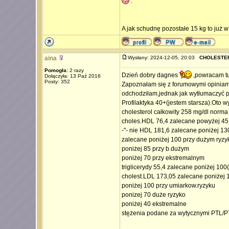
.
A jak schudnę pozostałe 15 kg to już 
aina
Wysłany: 2024-12-05, 20:03
CHOLESTE
Pomogła:
2 razy
Dzień dobry dagnes
,powracam tu
Dołączyła: 13 Paź 2016
Posty: 352
Zapoznałam się z forumowymi opiniami
odchodziłam,jednak jak wytłumaczyć p
Profilaktyka 40+(jestem starsza).Oto w
cholesterol całkowity 258 mg/dl norma
choles.HDL 76,4 zalecane powyżej 45
-"- nie HDL 181,6 zalecane poniżej 
zalecane poniżej 100 przy dużym ryzy
poniżej 85 przy b.dużym
poniżej 70 przy ekstremalnym
triglicerydy 55,4 zalecane poniżej 100
cholest.LDL 173,05 zalecane poniżej 
poniżej 100 przy umiarkow.ryzyku
ponizej 70 duże ryzyko
poniżej 40 ekstremalne
stężenia podane za wytycznymi PTL/