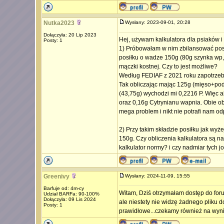
Nutka2023
Wysłany: 2023-09-01, 20:28
Dołączyła: 20 Lip 2023
Hej, używam kalkulatora dla psiaków i 
Posty: 1
1) Próbowałam w nim zbilansować posi
posiłku o wadze 150g (80g szynka wp, 
mączki kostnej. Czy to jest możliwe?
Według FEDIAF z 2021 roku zapotrzebo
Tak obliczając mając 125g (mięso+pod
(43,75g) wychodzi mi 0,2216 P. Więc 
oraz 0,16g Cytrynianu wapnia. Obie ob
mega problem i nikt nie potrafi nam od
2) Przy takim składzie posiłku jak wy
150g. Czy obliczenia kalkulatora są na
kalkulator normy? i czy nadmiar tych 
Greenivy
Wysłany: 2024-11-09, 15:55
Barfuje od: 4m-cy
Witam, Dziś otrzymałam dostęp do for
Udział BARFa: 90-100%
Dołączyła: 09 Lis 2024
ale niestety nie widzę żadnego pliku 
Posty: 1
prawidłowe...czekamy również na wyn