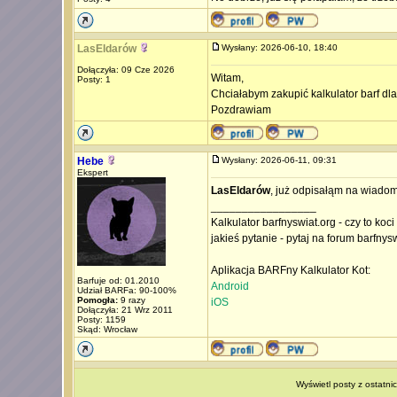
LasEldarów
Wysłany: 2026-06-10, 18:40
Dołączyła: 09 Cze 2026
Witam,
Posty: 1
Chciałabym zakupić kalkulator barf dl
Pozdrawiam
Hebe
Wysłany: 2026-06-11, 09:31
Ekspert
LasEldarów
, już odpisałąm na wiado
_________________
Kalkulator barfnyswiat.org - czy to koc
jakieś pytanie - pytaj na forum barfnys
Aplikacja BARFny Kalkulator Kot:
Barfuje od: 01.2010
Android
Udział BARFa: 90-100%
Pomogła:
9 razy
iOS
Dołączyła: 21 Wrz 2011
Posty: 1159
Skąd: Wrocław
Wyświetl posty z ostatni