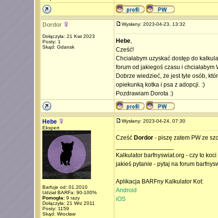
Dordor
Wysłany: 2023-04-23, 13:32
Dołączyła: 21 Kwi 2023
Hebe
,
Posty: 1
Skąd: Gdansk
Cześć!
Chciałabym uzyskać dostęp do kalkulat
forum od jakiegoś czasu i chciałabym 
Dobrze wiedzieć, że jest tyle osób, k
opiekunką kotka i psa z adopcji. :)
Pozdrawiam Dorota :)
Hebe
Wysłany: 2023-04-24, 07:30
Ekspert
Cześć
Dordor
- piszę zatem PW ze szc
_________________
Kalkulator barfnyswiat.org - czy to koc
jakieś pytanie - pytaj na forum barfnys
Aplikacja BARFny Kalkulator Kot:
Barfuje od: 01.2010
Android
Udział BARFa: 90-100%
Pomogła:
9 razy
iOS
Dołączyła: 21 Wrz 2011
Posty: 1159
Skąd: Wrocław