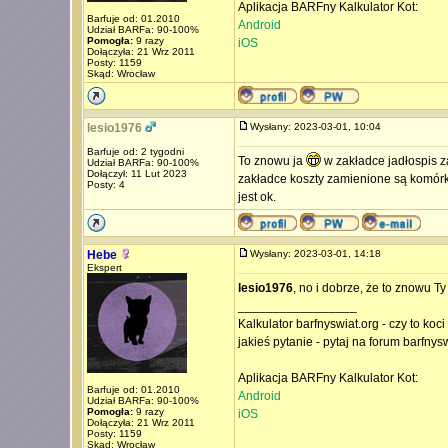
Aplikacja BARFny Kalkulator Kot:
Barfuje od: 01.2010
Android
Udział BARFa: 90-100%
Pomogła:
9 razy
iOS
Dołączyła: 21 Wrz 2011
Posty: 1159
Skąd: Wrocław
lesio1976
Wysłany: 2023-03-01, 10:04
Barfuje od: 2 tygodni
To znowu ja
w zakładce jadłospis 
Udział BARFa: 90-100%
Dołączył: 11 Lut 2023
zakładce koszty zamienione są komór
Posty: 4
jest ok.
Hebe
Wysłany: 2023-03-01, 14:18
Ekspert
lesio1976
, no i dobrze, że to znowu T
_________________
Kalkulator barfnyswiat.org - czy to koc
jakieś pytanie - pytaj na forum barfnys
Aplikacja BARFny Kalkulator Kot:
Barfuje od: 01.2010
Android
Udział BARFa: 90-100%
Pomogła:
9 razy
iOS
Dołączyła: 21 Wrz 2011
Posty: 1159
Skąd: Wrocław