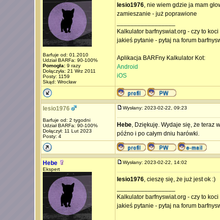
lesio1976
, nie wiem gdzie ja mam gł
zamieszanie - już poprawione
_________________
Kalkulator barfnyswiat.org - czy to koc
jakieś pytanie - pytaj na forum barfnys
Barfuje od: 01.2010
Aplikacja BARFny Kalkulator Kot:
Udział BARFa: 90-100%
Pomogła:
9 razy
Android
Dołączyła: 21 Wrz 2011
iOS
Posty: 1159
Skąd: Wrocław
lesio1976
Wysłany: 2023-02-22, 09:23
Barfuje od: 2 tygodni
Hebe
, Dziękuję. Wydaje się, że teraz 
Udział BARFa: 90-100%
Dołączył: 11 Lut 2023
późno i po całym dniu harówki.
Posty: 4
Hebe
Wysłany: 2023-02-22, 14:02
Ekspert
lesio1976
, cieszę się, że już jest ok :)
_________________
Kalkulator barfnyswiat.org - czy to koc
jakieś pytanie - pytaj na forum barfnys