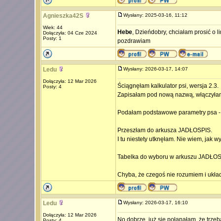
Agnieszka42S
Wysłany: 2025-03-16, 11:12
Wiek: 44
Hebe
, Dzieńdobry, chciałam prosić o l
Dołączyła: 04 Cze 2024
Posty: 1
pozdrawiam
Ledu
Wysłany: 2026-03-17, 14:07
Dołączyła: 12 Mar 2026
Ściągnęłam kalkulator psi, wersja 2.3.
Posty: 4
Zapisałam pod nową nazwą, włączyła
Podałam podstawowe parametry psa - 
Przeszłam do arkusza JADŁOSPIS.
I tu niestety utknęłam. Nie wiem, jak w
Tabelka do wyboru w arkuszu JADŁOSPI
Chyba, że czegoś nie rozumiem i ukła
Ledu
Wysłany: 2026-03-17, 16:10
Dołączyła: 12 Mar 2026
No dobrze, już się połapałam, że trze
Posty: 4