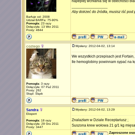
najlepiej wchłania się w obecności bi
_________________
Aby dotrzeć do źródła, musisz iść pod 
Barfuje od: 2008
Udział BARFa: 75-90%
Pomogła:
23 razy
Dołączyła: 13 Wrz 2011
Posty: 4844
coztego
Wysłany: 2012-04-02, 13:14
We wszystkich przepisach jest Fortain
Ile hemoglobiny powinnam sypać na k
Pomogła:
3 razy
Dołączyła: 07 Paź 2011
Posty: 262
Skąd: Śląsk
Sandra
Wysłany: 2012-04-02, 13:29
Ekspert
Znalazłam w Dziale Receptariusz ;
Pomogła:
18 razy
Dołączyła: 29 Gru 2011
Suszona krew wołowa 21 g/1 kg mięs
Posty: 3447
Zaproszone oso