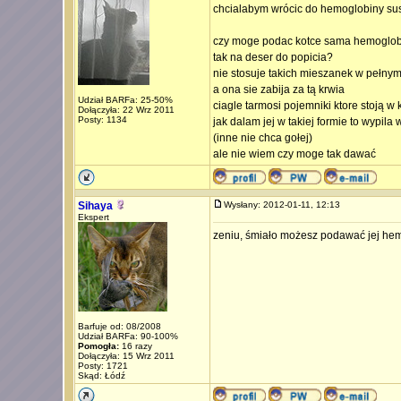
chcialabym wrócic do hemoglobiny su
czy moge podac kotce sama hemoglob
tak na deser do popicia?
nie stosuje takich mieszanek w pełny
a ona sie zabija za tą krwia
Udział BARFa: 25-50%
ciagle tarmosi pojemniki ktore stoją 
Dołączyła: 22 Wrz 2011
Posty: 1134
jak dalam jej w takiej formie to wypila
(inne nie chca gołej)
ale nie wiem czy moge tak dawać
Sihaya
Wysłany: 2012-01-11, 12:13
Ekspert
zeniu, śmiało możesz podawać jej hem
Barfuje od: 08/2008
Udział BARFa: 90-100%
Pomogła:
16 razy
Dołączyła: 15 Wrz 2011
Posty: 1721
Skąd: Łódź