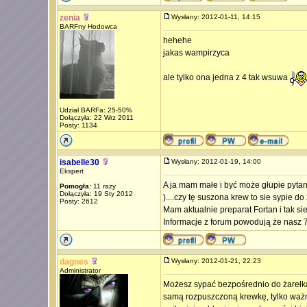
zenia
Wysłany: 2012-01-11, 14:15
BARFny Hodowca
hehehe
jakas wampirzyca
ale tylko ona jedna z 4 tak wsuwa
Udział BARFa: 25-50%
Dołączyła: 22 Wrz 2011
Posty: 1134
isabelle30
Wysłany: 2012-01-19, 14:00
Ekspert
A ja mam małe i być może głupie pytan
Pomogła:
11 razy
Dołączyła: 19 Sty 2012
)....czy tę suszona krew to sie sypie d
Posty: 2612
Mam aktualnie preparat Fortan i tak s
Informacje z forum powodują że nasz 7
dagnes
Wysłany: 2012-01-21, 22:23
Administrator
Możesz sypać bezpośrednio do żarełka 
samą rozpuszczoną krewkę, tylko ważne