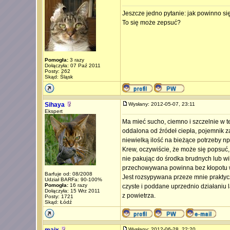
Jeszcze jedno pytanie: jak powinno 
To się może zepsuć?
Pomogła:
3 razy
Dołączyła: 07 Paź 2011
Posty: 262
Skąd: Śląsk
Sihaya
Wysłany: 2012-05-07, 23:11
Ekspert
Ma mieć sucho, ciemno i szczelnie w 
oddalona od źródeł ciepła, pojemnik z
niewielką ilość na bieżące potrzeby np.
Krew, oczywiście, że może się popsuć,
nie pakując do środka brudnych lub wil
przechowywana powinna bez kłopotu w
Barfuje od: 08/2008
Jest rozsypywana przeze mnie praktycz
Udział BARFa: 90-100%
Pomogła:
16 razy
czyste i poddane uprzednio działaniu 
Dołączyła: 15 Wrz 2011
z powietrza.
Posty: 1721
Skąd: Łódź
Wysłany: 2012-06-28, 22:20