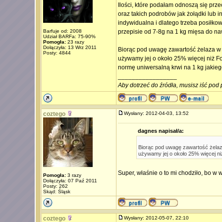
Ilości, które podałam odnoszą się prz
oraz takich podrobów jak żołądki lub i
indywidualna i dlatego trzeba posiłko
Barfuje od: 2008
przepisie od 7-8g na 1 kg mięsa do na
Udział BARFa: 75-90%
Pomogła:
23 razy
Dołączyła: 13 Wrz 2011
Biorąc pod uwagę zawartość żelaza w 
Posty: 4844
używamy jej o około 25% więcej niż For
normę uniwersalną krwi na 1 kg jakieg
_________________
Aby dotrzeć do źródła, musisz iść pod 
coztego
Wysłany: 2012-04-03, 13:52
dagnes napisał/a:
Biorąc pod uwagę zawartość żelaz
używamy jej o około 25% więcej niż
Super, właśnie o to mi chodziło, bo w 
Pomogła:
3 razy
Dołączyła: 07 Paź 2011
Posty: 262
Skąd: Śląsk
coztego
Wysłany: 2012-05-07, 22:10