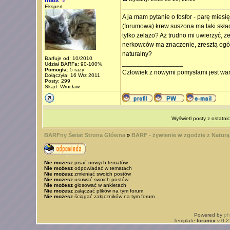
maix
Ekspert
A ja mam pytanie o fosfor - parę mies
(forumowa) krew suszona ma taki skład
tylko żelazo? Aż trudno mi uwierzyć, ż
nerkowców ma znaczenie, zresztą ogól
naturalny?
Barfuje od: 10/2010
_________________
Udział BARFa: 90-100%
Pomogła:
5 razy
Człowiek z nowymi pomysłami jest war
Dołączyła: 16 Wrz 2011
Posty: 299
Skąd: Wrocław
Wyświetl posty z ostatni
BARFny Świat Strona Główna
»
BARF - żywienie w zgodzie z Naturą
Nie możesz
pisać nowych tematów
Nie możesz
odpowiadać w tematach
Nie możesz
zmieniać swoich postów
Nie możesz
usuwać swoich postów
Nie możesz
głosować w ankietach
Nie możesz
załączać plików na tym forum
Nie możesz
ściągać załączników na tym forum
Powered by
p
Template
forumix
v 0.2