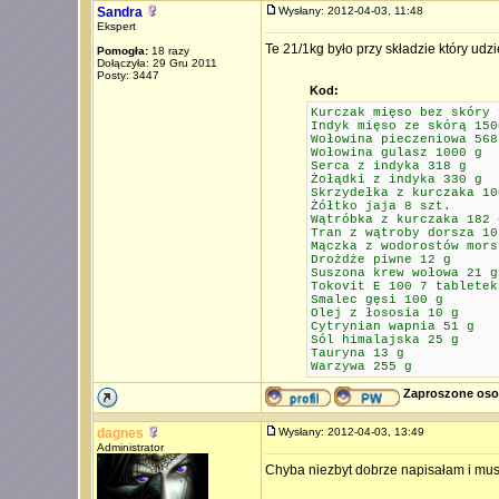
Sandra
Wysłany: 2012-04-03, 11:48
Ekspert
Te 21/1kg było przy składzie który udz
Pomogła:
18 razy
Dołączyła: 29 Gru 2011
Posty: 3447
Kod:
Kurczak mięso bez skóry 
Indyk mięso ze skórą 150
Wołowina pieczeniowa 568
Wołowina gulasz 1000 g
Serca z indyka 318 g
Żołądki z indyka 330 g
Skrzydełka z kurczaka 10
Żółtko jaja 8 szt.
Wątróbka z kurczaka 182 
Tran z wątroby dorsza 10
Mączka z wodorostów mors
Drożdże piwne 12 g
Suszona krew wołowa 21 g
Tokovit E 100 7 tabletek
Smalec gęsi 100 g
Olej z łososia 10 g
Cytrynian wapnia 51 g
Sól himalajska 25 g
Tauryna 13 g
Warzywa 255 g
Zaproszone oso
dagnes
Wysłany: 2012-04-03, 13:49
Administrator
Chyba niezbyt dobrze napisałam i mu