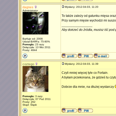
dagnes
Wysłany: 2012-04-03, 11:20
Administrator
To także zależy od gatunku mięsa oraz 
Przy samym mięsie wychodzi mi suszon
_________________
Aby dotrzeć do źródła, musisz iść pod 
Barfuje od: 2008
Udział BARFa: 75-90%
Pomogła:
23 razy
Dołączyła: 13 Wrz 2011
Posty: 4844
coztego
Wysłany: 2012-04-03, 11:39
Czyli mniej więcej tyle co Fortain.
A byłam przekonana, że gdzieś tu czyta
Dobrze dla mnie, na dłużej wystarczy
Pomogła:
3 razy
Dołączyła: 07 Paź 2011
Posty: 262
Skąd: Śląsk