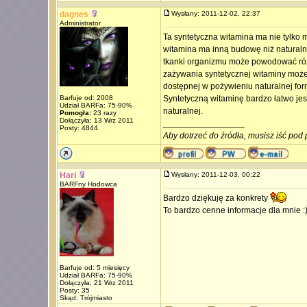
dagnes
Wysłany: 2011-12-02, 22:37
Administrator
Ta syntetyczna witamina ma nie tylko 
witamina ma inną budowę niż naturaln
tkanki organizmu może powodować róż
zażywania syntetycznej witaminy może 
dostępnej w pożywieniu naturalnej form
Barfuje od: 2008
Syntetyczną witaminę bardzo łatwo je
Udział BARFa: 75-90%
naturalnej.
Pomogła:
23 razy
Dołączyła: 13 Wrz 2011
_________________
Posty: 4844
Aby dotrzeć do źródła, musisz iść pod 
Hari
Wysłany: 2011-12-03, 00:22
BARFny Hodowca
Bardzo dziękuję za konkrety
To bardzo cenne informacje dla mnie :
Barfuje od: 5 miesięcy
Udział BARFa: 75-90%
Dołączyła: 21 Wrz 2011
Posty: 35
Skąd: Trójmiasto