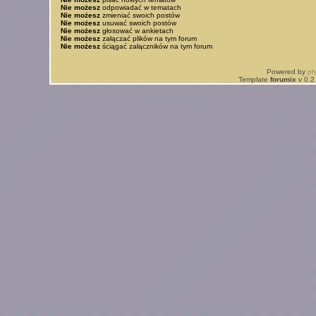
Nie możesz
odpowiadać w tematach
Nie możesz
zmieniać swoich postów
Nie możesz
usuwać swoich postów
Nie możesz
głosować w ankietach
Nie możesz
załączać plików na tym forum
Nie możesz
ściągać załączników na tym forum
Powered by
p
Template
forumix
v 0.2