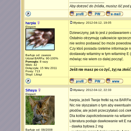
_________________
Aby dotrzeć do źródła, musisz iść pod 
harpia
Wysłany: 2012-04-12, 19:05
Ekspert
Dziewczyny, jak to jest z podawaniem 
Ostatnio otrzymuję całkowicie sprzeczn
nie wolno podawać bo może powodowa
Czy ktoś posiada rzetelne informacje na
dostawały witaminy w tym witaminę E (k
Barfuje od: zawsze
Udział BARFa: 90-100%
mówiąc nie wiem co dalej począć.
Pomogła:
8 razy
_________________
Wiek: 42
Dołączyła: 15 Wrz 2011
Jeśli nie masz po co żyć, żyj na złoś
Posty: 713
Skąd: Libiąż
Sihaya
Wysłany: 2012-04-12, 22:33
Ekspert
harpia, jeżeli Twoje fretki są na BARFi
Nic nie słyszałam o tym aby ewentualn
płodów, ale jeżeli przeczytałaś coś ci
Dla kotów zapotrzebowanie na witaminę
Literatura podaje dawkowanie wit E na 
- dawka bytowa 2 mg
Barfuje od: 08/2008