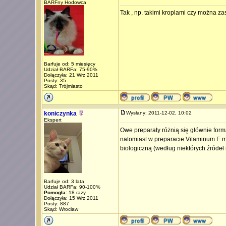
BARFny Hodowca
Tak , np. takimi kroplami czy można zas
Barfuje od: 5 miesięcy
Udział BARFa: 75-90%
Dołączyła: 21 Wrz 2011
Posty: 35
Skąd: Trójmiasto
koniczynka
Wysłany: 2011-12-02, 10:02
Ekspert
Owe preparaty różnią się głównie form
natomiast w preparacie Vitaminum E ma
biologiczną (według niektórych źródeł
Barfuje od: 3 lata
Udział BARFa: 90-100%
Pomogła:
18 razy
Dołączyła: 15 Wrz 2011
Posty: 887
Skąd: Wrocław