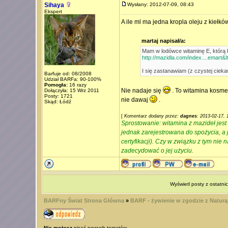
Sihaya
Wysłany: 2012-07-09, 08:43
Ekspert
A ile ml ma jedna kropla oleju z kiełk
martaj napisał/a:
Mam w lodówce witaminę E, którą
http://mazidla.com/index....emart&
I się zastanawiam (z czystej cieka
Barfuje od: 08/2008
Udział BARFa: 90-100%
Pomogła:
16 razy
Nie nadaje się
. To witamina kosmet
Dołączyła: 15 Wrz 2011
Posty: 1721
nie dawaj
.
Skąd: Łódź
[
Komentarz dodany przez:
dagnes
: 2013-02-17, 
Sprostowanie: witamina z mazideł jest
jednak zarejestrowana do spożycia, a 
certyfikacji). Czy w związku z tym ni
zadecydować o jej użyciu.
Wyświetl posty z ostatni
BARFny Świat Strona Główna
»
BARF - żywienie w zgodzie z Naturą
Nie możesz
pisać nowych tematów