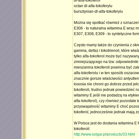
dl-alfa-tokoferol
octan dl-alfa-tokoferylu
bursztynian-dl-alfa-tokoferylu
Można się spotkać również z oznaczen
E306 - to naturalna witamina E wraz mi
E307, E308, E309 - to syntetyczne for
Często mamy także do czynienia z okreś
gamma, delta) i tokotrienoli, które wł
tylko alfa-tokoferol może być nazywan
zmniejszającego na tzw. odpowiedniki a
mieszanina tokoferoli powinna być za
alfa-tokoferolu i w ten sposób oszaco
znacznie gorsze właściwości antyutlenia
łososia nie chroni go dobrze przed je
tokoferoli, trudno jednak powiedzieć n
witaminy E jeśli nie podadzą na etykie
alfa-tokoferol), czy również pozostałe 
przyswajalność witaminy E choć pozosta
tokoferol, jednocześnie jednak mają z
W Polsce jest do dostania witamina E f
tokoferoli:
http://www.solgar.pl/products/33.html