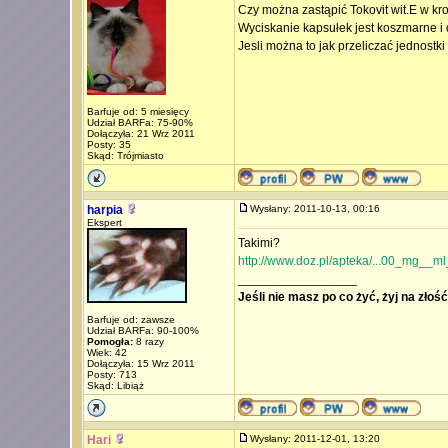
Czy można zastąpić Tokovit wit.E w kr
Wyciskanie kapsułek jest koszmarne i d
Jesli można to jak przeliczać jednostki
Barfuje od: 5 miesięcy
Udział BARFa: 75-90%
Dołączyła: 21 Wrz 2011
Posty: 35
Skąd: Trójmiasto
harpia
Wysłany: 2011-10-13, 00:16
Ekspert
Takimi?
http://www.doz.pl/apteka/...00_mg__m
_________________
Jeśli nie masz po co żyć, żyj na złoś
Barfuje od: zawsze
Udział BARFa: 90-100%
Pomogła:
8 razy
Wiek: 42
Dołączyła: 15 Wrz 2011
Posty: 713
Skąd: Libiąż
Hari
Wysłany: 2011-12-01, 13:20