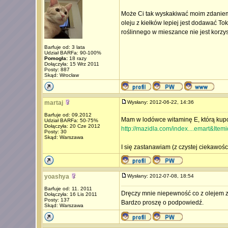
Może Ci tak wyskakiwać moim zdaniem ta
oleju z kiełków lepiej jest dodawać To
roślinnego w mieszance nie jest korzys
Barfuje od: 3 lata
Udział BARFa: 90-100%
Pomogła:
18 razy
Dołączyła: 15 Wrz 2011
Posty: 887
Skąd: Wrocław
martaj
Wysłany: 2012-06-22, 14:36
Barfuje od: 09.2012
Mam w lodówce witaminę E, którą kup
Udział BARFa: 50-75%
Dołączyła: 20 Cze 2012
http://mazidla.com/index....emart&Item
Posty: 30
Skąd: Warszawa
I się zastanawiam (z czystej ciekawości
yoashya
Wysłany: 2012-07-08, 18:54
Barfuje od: 11. 2011
Dręczy mnie niepewność co z olejem z k
Dołączyła: 16 Lis 2011
Posty: 137
Bardzo proszę o podpowiedź.
Skąd: Warszawa