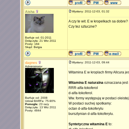
Aisha
Wysłany: 2011-12-03, 01:32
A czy te wit. E w kropelkach sa dobre?
Czy tez sztuczne?
Barfuje od: 01-2011
Dołączyła: 21 Wrz 2011
Posty: 184
Skąd: Belgia
dagnes
Wysłany: 2011-12-03, 09:44
Administrator
Witamina E w kroplach firmy Allcura je
Witamina E naturalna
oznaczana jest
RRR-alfa-tokoferol
d-alfa-tokoferol.
Barfuje od: 2008
Ww. formy występują w postaci oleistej
Udział BARFa: 75-90%
W postaci suchej spotkamy:
Pomogła:
23 razy
Dołączyła: 13 Wrz 2011
octan d-alfa-tokoferylu
Posty: 4844
bursztynian d-alfa-tokoferylu.
Syntetyczna witamina E
to: