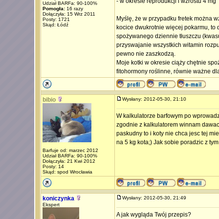
- w okresie reprodukcji i wzrostu 4 mg
Udział BARFa: 90-100%
Pomogła:
16 razy
Dołączyła: 15 Wrz 2011
Myślę, że w przypadku fretek można wz
Posty: 1721
Skąd: Łódź
kocice dwukrotnie więcej pokarmu, to 
spożywanego dziennie tłuszczu (kwasu
przyswajanie wszystkich witamin rozpus
pewno nie zaszkodzą.
Moje kotki w okresie ciąży chętnie spo
fitohormony roślinne, równie ważne d
bibio
Wysłany: 2012-05-30, 21:10
W kalkulatorze barfowym po wprowadze
zgodnie z kalkulatorem winnam dawac g
paskudny to i koty nie chca jesc tej m
na 5 kg kota;) Jak sobie poradzic z t
Barfuje od: marzec 2012
Udział BARFa: 90-100%
Dołączyła: 21 Kwi 2012
Posty: 14
Skąd: spod Wrocławia
koniczynka
Wysłany: 2012-05-30, 21:49
Ekspert
A jak wygląda Twój przepis?