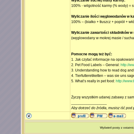
Wyliczanie suchej masy karmy:
100% - wilgotność karmy (% wody) = 
Wyliczanie ilości węglowodanów w k
100% – (białko + tłuszcz + popiół + 
Wyliczanie zawartości składników w
(węglowodany w mokrej masie / such
Pomocne mogą też być:
1. Jak czytać informacje na opakowan
2. Pet Food Labels – General:
http://
3. Understanding how to read dog and 
4. Tierfutteretiketten – was sie uns sa
5. What’s really in pet food:
http://www
Życzę wszystkim udanej zabawy z sam
_________________
Aby dotrzeć do źródła, musisz iść pod 
Wyświetl posty z ostatni