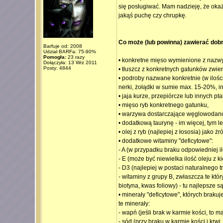
się posługiwać. Mam nadzieję, że ok
jakąś puchę czy chrupkę.
Co może (lub powinna) zawierać dobra
Barfuje od: 2008
Udział BARFa: 75-90%
Pomogła:
23 razy
• konkretne mięso wymienione z nazwy 
Dołączyła: 13 Wrz 2011
Posty: 4844
• tłuszcz z konkretnych gatunków zwier
• podroby nazwane konkretnie (w ilości
nerki, żołądki w sumie max. 15-20%, i
• jaja kurze, przepiórcze lub innych pt
• mięso ryb konkretnego gatunku,
• warzywa dostarczające węglowodanów
• dodatkową taurynę - im więcej, tym le
• olej z ryb (najlepiej z łososia) jako
• dodatkowe witaminy "deficytowe":
- A (w przypadku braku odpowiedniej il
- E (może być niewielka ilość oleju z k
- D3 (najlepiej w postaci naturalnego t
- witaminy z grupy B, zwłaszcza te kt
biotyna, kwas foliowy) - tu najlepsze 
• minerały "deficytowe", których brak
te minerały:
- wapń (jeśli brak w karmie kości, to 
- sód (przy braku w karmie kości i krw