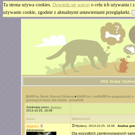
Ta strona używa cookies.
Dowiedz się więcej
o celu ich używania i z
używanie cookie, zgodnie z aktualnymi ustawieniami przeglądarki.
FAQ
Szukaj
Użytko
BARFny Świat Strona Główna
»
BARFne i nieBARFne pogaduszki o
gotowych karm dla fretek - poradnik
Zamknięty przez:
dagnes
2013-10-25, 16:06
Autor
Wiadomość
dagnes
Wysłany: 2013-10-25, 16:06
Analiza got
Administrator
Dla wszystkich zainteresowanych samod