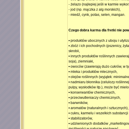
- żelazo (najlepiej jeśli w karmie wyk
- jod (np. mączka z alg morskich),
- miedź, cynk, potas, selen, mangan.
Czego dobra karma dla fretki nie po
• produktów ubocznych z uboju i utyli
• zbóż i ich pochodnych (pszenicy, żyta
skrobii,
• innych produktów roślinnych zawieraj
soja), ziemniaki,
• owoców (zawierają dużo cukrów, w ty
• mleka i produktów mlecznych,
• olejów roślinnych (wyjątek: minimalne 
• nadmiaru błonnika (celulozy roślinn
pulpy, wysłodków itp.), może być mielo
• konserwantów chemicznych,
• przeciwutleniaczy chemicznych,
• barwników,
• aromatów (naturalnych i sztucznych),
• cukru, karmelu i wszelkich substancji
• stabilizatorów,
• udziwnionych dodatków „marketingowy
możliwości w naturze spożywać.