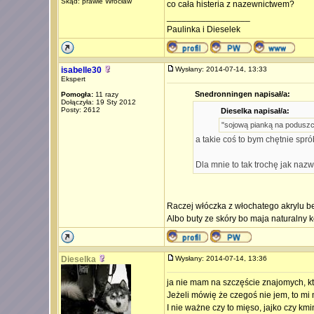
Skąd: prawie Wrocław
co cała histeria z nazewnictwem?
_________________
Paulinka i Dieselek
isabelle30
Wysłany: 2014-07-14, 13:33
Ekspert
Snedronningen napisał/a:
Pomogła:
11 razy
Dołączyła: 19 Sty 2012
Posty: 2612
Dieselka napisał/a:
"sojową pianką na podusz
a takie coś to bym chętnie sp
Dla mnie to tak trochę jak naz
Raczej włóczka z włochatego akrylu 
Albo buty ze skóry bo maja naturalny k
Dieselka
Wysłany: 2014-07-14, 13:36
ja nie mam na szczęście znajomych, kt
Jeżeli mówię że czegoś nie jem, to mi 
I nie ważne czy to mięso, jajko czy kmin