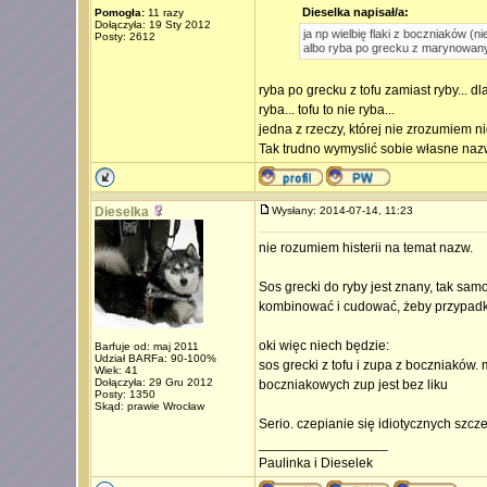
Dieselka napisał/a:
Pomogła:
11 razy
Dołączyła: 19 Sty 2012
ja np wielbię flaki z boczniaków 
Posty: 2612
albo ryba po grecku z marynowany
ryba po grecku z tofu zamiast ryby...
ryba... tofu to nie ryba...
jedna z rzeczy, której nie zrozumiem n
Tak trudno wymyslić sobie własne na
Dieselka
Wysłany: 2014-07-14, 11:23
nie rozumiem histerii na temat nazw.
Sos grecki do ryby jest znany, tak samo
kombinować i cudować, żeby przypadk
oki więc niech będzie:
Barfuje od: maj 2011
Udział BARFa: 90-100%
sos grecki z tofu i zupa z boczniaków
Wiek: 41
Dołączyła: 29 Gru 2012
boczniakowych zup jest bez liku
Posty: 1350
Skąd: prawie Wrocław
Serio. czepianie się idiotycznych szcz
_________________
Paulinka i Dieselek