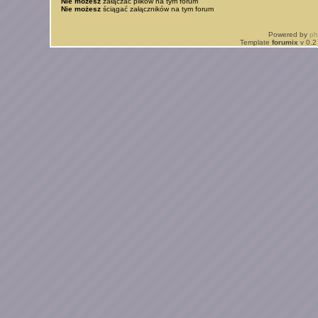
Nie możesz
załączać plików na tym forum
Nie możesz
ściągać załączników na tym forum
Powered by
p
Template
forumix
v 0.2