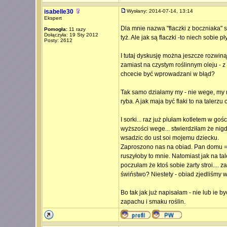
isabelle30
Wysłany: 2014-07-14, 13:14
Ekspert
Dla mnie nazwa "flaczki z boczniaka" s
Pomogła:
11 razy
Dołączyła: 19 Sty 2012
tyż. Ale jak są flaczki -to niech sobie 
Posty: 2612
I tutaj dyskusję można jeszcze rozwin
zamiast na czystym roślinnym oleju - z
chcecie być wprowadzani w błąd?
Tak samo działamy my - nie wege, my m
ryba. A jak maja być flaki to na talerz
I sorki... raz już plułam kotletem w g
wyższości wege... stwierdziłam że nig
wsadzic do ust soi mojemu dziecku.
Zaproszono nas na obiad. Pan domu = w
ruszyłoby to mnie. Natomiast jak na ta
poczułam że ktoś sobie żarty stroi....
świństwo? Niestety - obiad zjedliśmy 
Bo tak jak już napisałam - nie lub ie b
zapachu i smaku roślin.