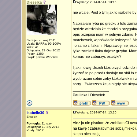
Dieselka
Wysłany: 2014-07-14, 13:15
nie wcale. Post o tym jak to isabelle b
Napisałam ryba po grecku z tofu zamias
będzie wiedziała że chodzi o przygotow
opis przepisu mam w jednym zdaniu. P
marchewek, w poświacie księżyca". Mni
Barfuje od: maj 2011
Udział BARFa: 90-100%
To samo z flakami. Naprawdę nie jest dl
Wiek: 41
Dołączyła: 29 Gru 2012
tylko zamiast flaka dajesz grzyba. Mam
Posty: 1350
komuś nie zaburzyć estetyki?
Skąd: prawie Wrocław
I jak mówię. Jeżeli ktoś przychodzi do
życzeń to po prostu dostaje na stół to 
wyobrażam sobie żeby ktokolwiek mi zr
sorry....Zwłaszcza że ja nigdy nie ukry
_________________
Paulinka i Dieselek
isabelle30
Wysłany: 2014-07-14, 13:20
Ekspert
Alez ja nie pisałam że zrobiłam Ci aw
Pomogła:
11 razy
Dołączyła: 19 Sty 2012
na kawę ( zabrałabym ze sobą mleko). O
Posty: 2612
sie po nich czuję.