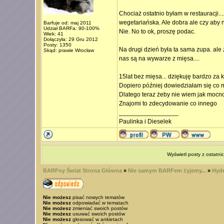
Chociaż ostatnio byłam w restauracji..
wegetariańska. Ale dobra ale czy aby
Barfuje od: maj 2011
Udział BARFa: 90-100%
Nie. No to ok, proszę podac.
Wiek: 41
Dołączyła: 29 Gru 2012
Posty: 1350
Na drugi dzień była ta sama zupa. ale 
Skąd: prawie Wrocław
nas są na wywarze z mięsa....
15lat bez mięsa... dziękuję bardzo za k
Dopiero później dowiedziałam się co m
Dlatego teraz żeby nie wiem jak mocno
Znajomi to zdecydowanie co innego
_________________
Paulinka i Dieselek
Wyświetl posty z ostatni
BARFny Świat Strona Główna
»
Nie samym BARFem żyjemy...
»
Hyde
Nie możesz
pisać nowych tematów
Nie możesz
odpowiadać w tematach
Nie możesz
zmieniać swoich postów
Nie możesz
usuwać swoich postów
Nie możesz
głosować w ankietach