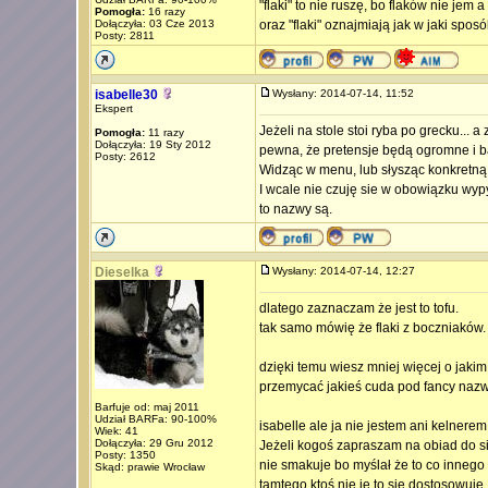
"flaki" to nie ruszę, bo flaków nie jem
Pomogła:
16 razy
Dołączyła: 03 Cze 2013
oraz "flaki" oznajmiają jak w jaki sposó
Posty: 2811
isabelle30
Wysłany: 2014-07-14, 11:52
Ekspert
Jeżeli na stole stoi ryba po grecku... 
Pomogła:
11 razy
Dołączyła: 19 Sty 2012
pewna, że pretensje będą ogromne i 
Posty: 2612
Widząc w menu, lub słysząc konkretną
I wcale nie czuję sie w obowiązku wy
to nazwy są.
Dieselka
Wysłany: 2014-07-14, 12:27
dlatego zaznaczam że jest to tofu.
tak samo mówię że flaki z boczniaków.
dzięki temu wiesz mniej więcej o jakim
przemycać jakieś cuda pod fancy naz
Barfuje od: maj 2011
Udział BARFa: 90-100%
isabelle ale ja nie jestem ani kelnerem
Wiek: 41
Dołączyła: 29 Gru 2012
Jeżeli kogoś zapraszam na obiad do sieb
Posty: 1350
nie smakuje bo myślał że to co innego to
Skąd: prawie Wrocław
tamtego ktoś nie je to się dostosowuję. 