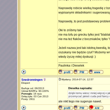
Naprawdę robicie wielką tragedię z 
wypisanymi składnikami i sugerowaną
Naprawdę, to jest podstawowy probl
Oki to zróbmy tak:
nie ma tofu po grecku tylko jest "blablabl
nie ma też flaków z boczniaków, tylko "n
Jeżeli nazwa jest tak istotną kwestią,
oszukany nie będzie czuł? Możemy wróc
wtedy życzę miłej dyskusji :)
_________________
Paulinka i Dieselek
Snedronningen
Wysłany: 2014-07-14, 12:57
Ekspert
Dieselka napisał/a:
Barfuje od: 06/2013
Udział BARFa: 90-100%
dzięki temu wiesz mniej więcej o j
Pomogła:
16 razy
przemycać jakieś cuda pod fancy
Dołączyła: 03 Cze 2013
Posty: 2811
ale nikt tego nie sugeruje nawet.