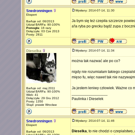
Snedronningen
Wysłany: 2014-07-14, 11:30
Ekspert
Ja bym się też czepiła szczerze powied
Barfuje od: 06/2013
Udział BARFa: 90-100%
a'la ryba po grecku bądź zupa z bocznia
Pomogła:
16 razy
Dołączyła: 03 Cze 2013
Posty: 2811
Dieselka
Wysłany: 2014-07-14, 11:34
można tak nazwać ale po co?
nigdy nie rozumiałam takiego czepialst
mięso fu, więc nawet tak nie nazywajm
Ja jestem leniwy człowiek. Ważne co m
Barfuje od: maj 2011
Udział BARFa: 90-100%
_________________
Wiek: 41
Dołączyła: 29 Gru 2012
Paulinka i Dieselek
Posty: 1350
Skąd: prawie Wrocław
Snedronningen
Wysłany: 2014-07-14, 11:46
Ekspert
Dieselka
, to nie chodzi o czepialstwo,
Barfuje od: 06/2013
Udział BARFa: 90-100%