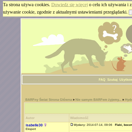
Ta strona używa cookies.
Dowiedz się więcej
o celu ich używania i z
używanie cookie, zgodnie z aktualnymi ustawieniami przeglądarki.
FAQ
Szukaj
Użytko
BARFny Świat Strona Główna
»
Nie samym BARFem żyjemy...
»
Hyde
Autor
Wiadomość
isabelle30
Wysłany: 2014-07-14, 09:06
Flaki, boczn
Ekspert