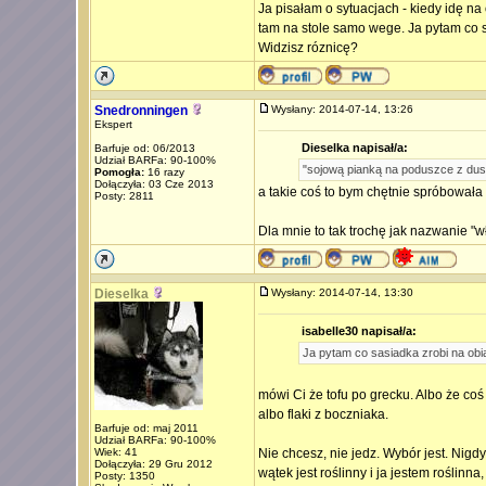
Ja pisałam o sytuacjach - kiedy idę na
tam na stole samo wege. Ja pytam co sa
Widzisz róznicę?
Snedronningen
Wysłany: 2014-07-14, 13:26
Ekspert
Dieselka napisał/a:
Barfuje od: 06/2013
Udział BARFa: 90-100%
"sojową pianką na poduszce z du
Pomogła:
16 razy
Dołączyła: 03 Cze 2013
a takie coś to bym chętnie spróbowała
Posty: 2811
Dla mnie to tak trochę jak nazwanie "w
Dieselka
Wysłany: 2014-07-14, 13:30
isabelle30 napisał/a:
Ja pytam co sasiadka zrobi na obiad
mówi Ci że tofu po grecku. Albo że coś 
albo flaki z boczniaka.
Barfuje od: maj 2011
Udział BARFa: 90-100%
Wiek: 41
Nie chcesz, nie jedz. Wybór jest. Nigd
Dołączyła: 29 Gru 2012
wątek jest roślinny i ja jestem roślin
Posty: 1350