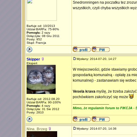
Snedronningen na poczatku tez zrozumi
wszystkich, czyli chyba wszystkich wy
Barfuje od: 10/2013
Udział BARFa: 75-90%
Pomogła:
2 razy
Dołączyła: 08 Gru 2011
Posty: 952
Skąd: Francja
Skipper
Wysłany: 2014-07-20, 14:27
Ekspert
W miejscowości, gdzie stawiamy grobow
gospodarką komunalną - opłatę za mie
komunalnej) - zastanawiam się wobec 
Vesela krava
myślę, że trzeba założyć
pochówkiem zakończyć się może
Barfuje od: 2012.08.20
_________________
Udział BARFa: 90-100%
Pomogła:
4 razy
Mimo, że regulamin forum to FIKCJA - Ś
Dołączyła: 31 Sie 2012
Posty: 2810
Nina_Brzeg
Wysłany: 2014-07-20, 14:36