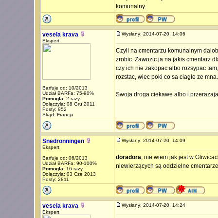
komunalny.
vesela krava
Wysłany: 2014-07-20, 14:06
Ekspert
Czyli na cmentarzu komunalnym daloby
zrobic. Zawozic ja na jakis cmentarz d
czy ich nie zakopac albo rozsypac tam, 
rozstac, wiec poki co sa ciagle ze mna.
Barfuje od: 10/2013
Udział BARFa: 75-90%
Swoja droga ciekawe albo i przerazaj
Pomogła:
2 razy
Dołączyła: 08 Gru 2011
Posty: 952
Skąd: Francja
Snedronningen
Wysłany: 2014-07-20, 14:09
Ekspert
doradora
, nie wiem jak jest w Gliwic
Barfuje od: 06/2013
Udział BARFa: 90-100%
niewierzących są oddzielne cmentarze.
Pomogła:
16 razy
Dołączyła: 03 Cze 2013
Posty: 2811
vesela krava
Wysłany: 2014-07-20, 14:24
Ekspert