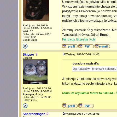
U nas w mieście są chyba tylko cment
W każdym razie normalnie chowa się t
pozytywnie zaskoczona (w porównaniu 
fajny). Przy okazji dowiedziałam się,
rodziny ojca jest niewierząca (praktyc
_________________
Barfuje od: 10.2013r
Udział BARFa: 90-100%
Ze mną Brzeskie Koty Mięsożerne: Mefi
Wiek: 35
Dołączyła: 26 Wrz 2013
Tymczaski: Krówka, Odra i Bruno.
Posty: 862
Fundacja Brzeskie Koty
Skąd: Brzeg
Skipper
Wysłany: 2014-07-20, 14:40
Ekspert
doradora napisał/a:
Dla katolików - cmentarz katolicki
Ja pisząc, że nie ma dla niewierzącyc
tylko i wyłącznie osoby niewierzące, ka
_________________
Barfuje od: 2012.08.20
Udział BARFa: 90-100%
Mimo, że regulamin forum to FIKCJA - Ś
Pomogła:
4 razy
Dołączyła: 31 Sie 2012
Posty: 2810
Snedronningen
Wysłany: 2014-07-20, 15:01