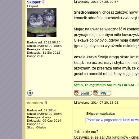
Skipper
Wysłany: 2014-07-20, 09:57
Ekspert
Snedronningen
, chcesz założyć nowy 
temacik odnośnie pochówku zwierząt 
Mając na uwadze wieczność w kontekśc
przynajmniej miałabym miłe towarzys
Ciekawe co by było, gdyby moją ostatn
Barfuje od: 2012.08.20
(gorzej jakbym po wyrażeniu ostatnie
Udział BARFa: 90-100%
Pomogła:
4 razy
Dołączyła: 31 Sie 2012
Posty: 2810
vesela krava
Swoją drogą skoro kot n
ksiądz nie uczestniczy i chyba nie ma
przyznam, że przeraża mnie myśl, że k
gości co pomniki robią, żeby zdjęli płyt
_________________
Mimo, że regulamin forum to FIKCJA - Ś
doradora
Wysłany: 2014-07-20, 13:53
Barfuje od: 09.2014
Skipper napisał/a:
Udział BARFa: 90-100%
Pomogła:
4 razy
Przecież w pogrzebach ludzi niewi
Dołączyła: 09 Cze 2014
Posty: 1593
Skąd: Gliwice
Jak to nie ma?
Oczywiście, że są! Dla katolików - cme