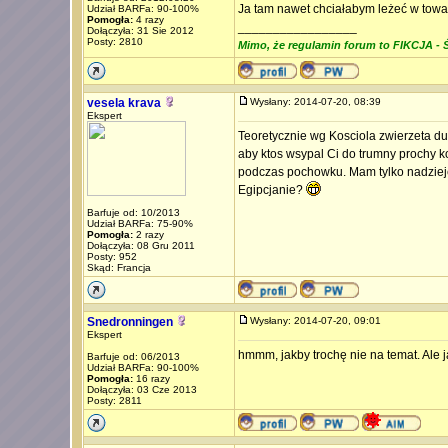
Ja tam nawet chciałabym leżeć w tow
Udział BARFa: 90-100%
Pomogła:
4 razy
_________________
Dołączyła: 31 Sie 2012
Posty: 2810
Mimo, że regulamin forum to FIKCJA - Ś
vesela krava
Wysłany: 2014-07-20, 08:39
Ekspert
Teoretycznie wg Kosciola zwierzeta du
aby ktos wsypal Ci do trumny prochy k
podczas pochowku. Mam tylko nadzieje, 
Egipcjanie?
Barfuje od: 10/2013
Udział BARFa: 75-90%
Pomogła:
2 razy
Dołączyła: 08 Gru 2011
Posty: 952
Skąd: Francja
Snedronningen
Wysłany: 2014-07-20, 09:01
Ekspert
hmmm, jakby trochę nie na temat. Ale 
Barfuje od: 06/2013
Udział BARFa: 90-100%
Pomogła:
16 razy
Dołączyła: 03 Cze 2013
Posty: 2811