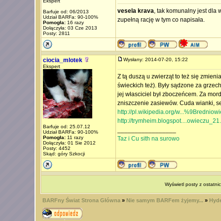
Ekspert
vesela krava
, tak komunalny jest dla
Barfuje od: 06/2013
Udział BARFa: 90-100%
zupełną rację w tym co napisała.
Pomogła:
16 razy
Dołączyła: 03 Cze 2013
Posty: 2811
ciocia_mlotek
Wysłany: 2014-07-20, 15:22
Ekspert
Z tą duszą u zwierząt to też się zmien
świeckich też). Były sądzone za grzech
jej własciciel był zboczeńcem. Za mor
zniszczenie zasiewów. Cuda wianki, se
http://pl.wikipedia.org/w...%9Bredniow
http://trymheim.blogspot....owieczu_21
Barfuje od: 25.07.12
_________________
Udział BARFa: 90-100%
Pomogła:
11 razy
Taz i Cu sith na surowo
Dołączyła: 01 Sie 2012
Posty: 4452
Skąd: góry Szkocji
Wyświetl posty z ostatni
BARFny Świat Strona Główna
»
Nie samym BARFem żyjemy...
»
Hyde