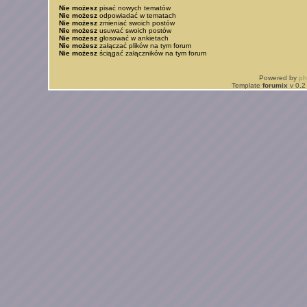
Nie możesz
pisać nowych tematów
Nie możesz
odpowiadać w tematach
Nie możesz
zmieniać swoich postów
Nie możesz
usuwać swoich postów
Nie możesz
głosować w ankietach
Nie możesz
załączać plików na tym forum
Nie możesz
ściągać załączników na tym forum
Powered by
p
Template
forumix
v 0.2