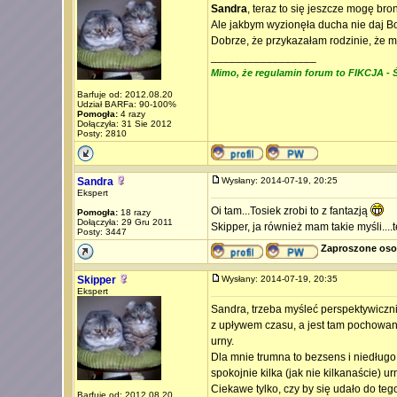
Sandra
, teraz to się jeszcze mogę bro
Ale jakbym wyzionęła ducha nie daj Bo
Dobrze, że przykazałam rodzinie, że 
_________________
Mimo, że regulamin forum to FIKCJA - Ś
Barfuje od: 2012.08.20
Udział BARFa: 90-100%
Pomogła:
4 razy
Dołączyła: 31 Sie 2012
Posty: 2810
Sandra
Wysłany: 2014-07-19, 20:25
Ekspert
Oi tam...Tosiek zrobi to z fantazją
Pomogła:
18 razy
Dołączyła: 29 Gru 2011
Skipper, ja również mam takie myśli....
Posty: 3447
Zaproszone oso
Skipper
Wysłany: 2014-07-19, 20:35
Ekspert
Sandra, trzeba myśleć perspektywicznie
z upływem czasu, a jest tam pochowanyc
urny.
Dla mnie trumna to bezsens i niedług
spokojnie kilka (jak nie kilkanaście) u
Ciekawe tylko, czy by się udało do te
Barfuje od: 2012.08.20