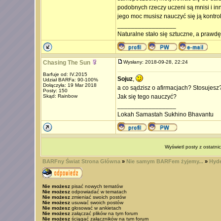
podobnych rzeczy uczeni są mnisi i in
jego moc musisz nauczyć się ją kontro
_________________
Naturalne stało się sztuczne, a prawd
Chasing The Sun
Wysłany: 2018-09-28, 22:24
Barfuje od: IV.2015
Sojuz
,
Udział BARFa: 90-100%
Dołączyła: 19 Mar 2018
a co sądzisz o afirmacjach? Stosujesz
Posty: 150
Skąd: Rainbow
Jak się tego nauczyć?
_________________
Lokah Samastah Sukhino Bhavantu
Wyświetl posty z ostatni
BARFny Świat Strona Główna
»
Nie samym BARFem żyjemy...
»
Hyde
Nie możesz
pisać nowych tematów
Nie możesz
odpowiadać w tematach
Nie możesz
zmieniać swoich postów
Nie możesz
usuwać swoich postów
Nie możesz
głosować w ankietach
Nie możesz
załączać plików na tym forum
Nie możesz
ściągać załączników na tym forum