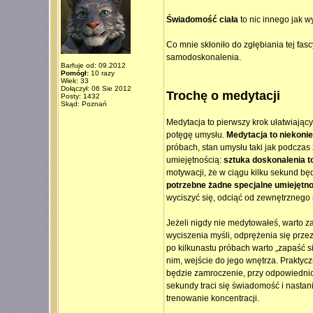
Świadomość ciała
to nic innego jak w
Co mnie skłoniło do zgłębiania tej fas
samodoskonalenia.
Barfuje od: 09.2012
Pomógł:
10 razy
Wiek: 33
Dołączył: 06 Sie 2012
Trochę o medytacji
Posty: 1432
Skąd: Poznań
Medytacja to pierwszy krok ułatwiają
potęgę umysłu.
Medytacja to niekoniec
próbach, stan umysłu taki jak podczas 
umiejętnością:
sztuka doskonalenia to
motywacji, że w ciągu kilku sekund bę
potrzebne żadne specjalne umiejętnoś
wyciszyć się, odciąć od zewnętrznego 
Jeżeli nigdy nie medytowałeś, warto z
wyciszenia myśli, odprężenia się przez
po kilkunastu próbach warto „zapaść si
nim, wejście do jego wnętrza. Praktycz
będzie zamroczenie, przy odpowiednio 
sekundy traci się świadomość i nastan
trenowanie koncentracji.