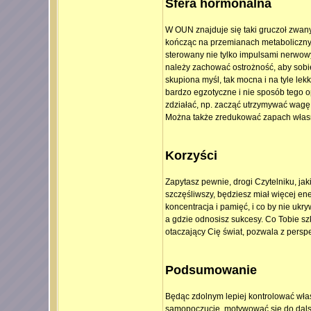
Sfera hormonalna
W OUN znajduje się taki gruczoł zwan
kończąc na przemianach metabolicznyc
sterowany nie tylko impulsami nerwowy
należy zachować ostrożność, aby sobie
skupiona myśl, tak mocna i na tyle lek
bardzo egzotyczne i nie sposób tego o
zdziałać, np. zacząć utrzymywać wagę
Można także zredukować zapach własne
Korzyści
Zapytasz pewnie, drogi Czytelniku, ja
szczęśliwszy, będziesz miał więcej ene
koncentracja i pamięć, i co by nie uk
a gdzie odnosisz sukcesy. Co Tobie sz
otaczający Cię świat, pozwala z persp
Podsumowanie
Będąc zdolnym lepiej kontrolować wła
samopoczucie, motywować się do dalsz