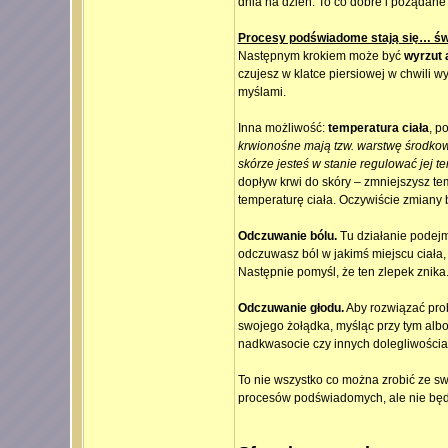
dnia na dzień. To co dobre i pożądane 
Procesy podświadome stają się… ś
Następnym krokiem może być
wyrzut 
czujesz w klatce piersiowej w chwili w
myślami.
Inna możliwość:
temperatura ciała
, p
krwionośne mają tzw. warstwę środkową
skórze jesteś w stanie regulować jej t
dopływ krwi do skóry – zmniejszysz te
temperaturę ciała. Oczywiście zmiany 
Odczuwanie bólu.
Tu działanie podejmu
odczuwasz ból w jakimś miejscu ciała, 
Następnie pomyśl, że ten zlepek znika.
Odczuwanie głodu.
Aby rozwiązać pro
swojego żołądka, myśląc przy tym alb
nadkwasocie czy innych dolegliwości
To nie wszystko co można zrobić ze s
procesów podświadomych, ale nie będę