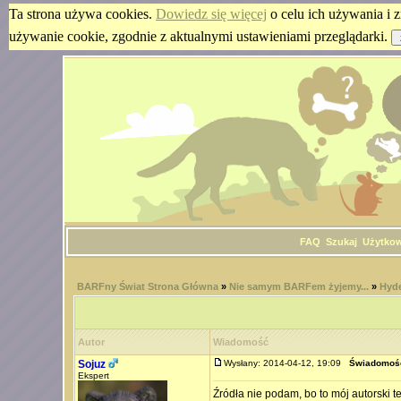
Ta strona używa cookies.
Dowiedz się więcej
o celu ich używania i z
używanie cookie, zgodnie z aktualnymi ustawieniami przeglądarki.
FAQ
Szukaj
Użytko
BARFny Świat Strona Główna
»
Nie samym BARFem żyjemy...
»
Hyde
Autor
Wiadomość
Sojuz
Wysłany: 2014-04-12, 19:09
Świadomość
Ekspert
Źródła nie podam, bo to mój autorski t