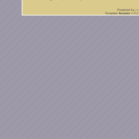
Powered by
p
Template
forumix
v 0.2