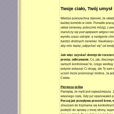
Twoje ciało, Twój umysł
Wiedza powszechna stanowi, że układ 
każdej komórki w ciele. Ponadto pracą
układ nerwowy, potocznie mózg), z pe
marszczy się pod wpływem wilgoci ni
wyniku urazu odcięte, a następnie chir
bardzo drobnych nerwów). Naukowcy do
aby móc lepiej „odpychać się” od wody,
Jak więc uzyskać dostęp do rozszer
prosta: odkrywanie.
Co, jak, dlaczego
samych kontrolować to, czego według 
jedynie wskazać Ci drogę, ale Ty sam 
uczeń może przerosnąć mistrza. Ja jed
Ciebie.
Pierwsza próba
Pamiętaj, że myśl jest najważniejsza
własnego ciała. Gdy już opanowałeś p
Poczuj jak przepływa przezeń krew, w
zmuszam do trzymania się konkretnych 
podejść do sprawy z innej strony, wypró