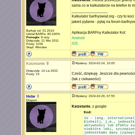
Katzetante
, musisz przeliczyć gramy na
sama co w kalkulatorze na telefon to 
_________________
Kalkulator barfnyswiat.org - czy to koc
jakieś pytanie - pytaj na forum barfnys
Barfuje od: 01.2010
Aplikacja BARFny Kalkulator Kot:
Udział BARFa: 90-100%
Pomogła:
9 razy
Android
Dołączyła: 21 Wrz 2011
iOS
Posty: 1159
Skąd: Wrocław
Katzetante
Wysłany: 2024-02-24, 10:05
Dołączyła: 14 Lis 2022
Cześć, dziękuję. Jeszcze dla pewności..
Posty: 15
(tak z ciekawości)
Hebe
Wysłany: 2024-02-26, 07:55
Ekspert
Katzetante
, z google:
Kod:
IU - (ang. international
Einheit), j.m., jednostk
aktywności lub efektu su
niektóre leki, szczepion
jednostkami masy (zazwyc