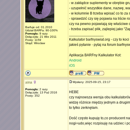
- w zakłądce suplementy w obrębie g
- uzupełnić wszystkie dane, nazwę, wart
- w kolumnie B trzeba wpisać co to za 
- sprawdzić czy się pojawia na liście 
czy na pewno pojawiają się właściwe 
Barfuje od: 01.2010
- trzeba zapisać plik, zajlepiej jako "Za
Udział BARFa: 90-100%
Pomogła:
9 razy
_________________
Dołączyła: 21 Wrz 2011
Kalkulator barfnyswiat.org - czy to koc
Posty: 1159
Skąd: Wrocław
jakieś pytanie - pytaj na forum barfnys
Aplikacja BARFny Kalkulator Kot:
Android
iOS
aina
Wysłany: 2025-09-15, 23:17
Pomogła:
2 razy
HEBE
Dołączyła: 13 Paź 2016
Posty: 352
czy najnowsza wersja obu kalkulatorów,
widzę różnice między jednym a drugim
to tylko zerknęłam.
Dość często kupuję to,co producent n
nogi=udo,więc rozpisuję na udziec i p