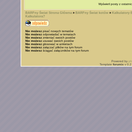
Wyświetl posty z ostatni
BARFny Świat Strona Główna
»
BARFny Świat kotów
»
Kalkulatory
Kalkulatora?
Nie możesz
pisać nowych tematów
Nie możesz
odpowiadać w tematach
Nie możesz
zmieniać swoich postów
Nie możesz
usuwać swoich postów
Nie możesz
głosować w ankietach
Nie możesz
załączać plików na tym forum
Nie możesz
ściągać załączników na tym forum
Powered by
p
Template
forumix
v 0.2