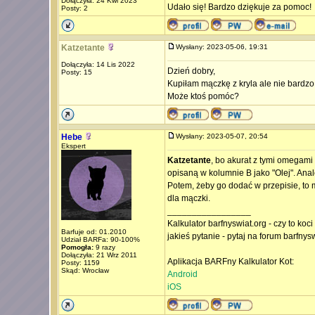
Dołączyła: 24 Kwi 2023
Udało się! Bardzo dziękuje za pomoc!
Posty: 2
Katzetante
Wysłany: 2023-05-06, 19:31
Dołączyła: 14 Lis 2022
Dzień dobry,
Posty: 15
Kupiłam mączkę z kryla ale nie bardzo
Może ktoś pomóc?
Hebe
Wysłany: 2023-05-07, 20:54
Ekspert
Katzetante
, bo akurat z tymi omegami
opisaną w kolumnie B jako "Olej". Anal
Potem, żeby go dodać w przepisie, to 
dla mączki.
_________________
Kalkulator barfnyswiat.org - czy to koc
Barfuje od: 01.2010
jakieś pytanie - pytaj na forum barfnys
Udział BARFa: 90-100%
Pomogła:
9 razy
Dołączyła: 21 Wrz 2011
Aplikacja BARFny Kalkulator Kot:
Posty: 1159
Skąd: Wrocław
Android
iOS