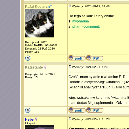
Rafał-Kociarz
Wysłany: 2023-10-19, 01:48
Do tego są kalkulatory online.
1.
mypharma
2.
pharm-community
Barfuje od: 2020
Udział BARFa: 90-100%
Dołączył: 02 Paź 2020
Posty: 153
Katzetante
Wysłany: 2024-02-21, 11:38
Dołączyła: 14 Lis 2022
Cześć, mam pytanie o witaminę E. Dopi
Posty: 15
Dodatki dietetyczne/kg: witamina E (3
Składniki analityczne/100g: Białko s
więc wpisałam w kolumnie "witamina E 
mam dodać 3kg suplementu... Gdzie ro
Hebe
Wysłany: 2024-02-21, 15:23
Ekspert