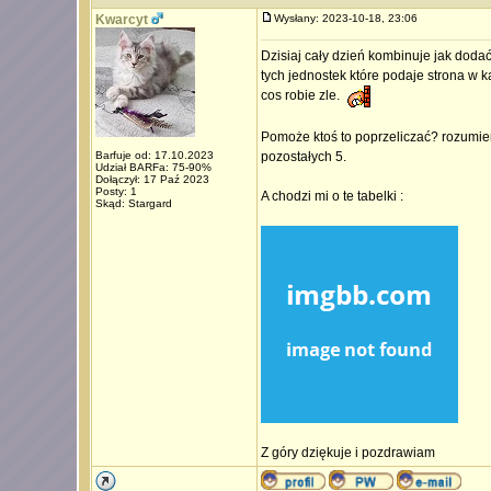
Kwarcyt
Wysłany: 2023-10-18, 23:06
Dzisiaj cały dzień kombinuje jak dodać 
tych jednostek które podaje strona w k
cos robie zle.
Pomoże ktoś to poprzeliczać? rozumiem 
Barfuje od: 17.10.2023
pozostałych 5.
Udział BARFa: 75-90%
Dołączył: 17 Paź 2023
Posty: 1
A chodzi mi o te tabelki :
Skąd: Stargard
Z góry dziękuje i pozdrawiam