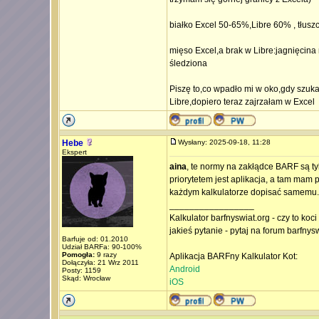
białko Excel 50-65%,Libre 60% , tłus
mięso Excel,a brak w Libre:jagnięcin
śledziona
Piszę to,co wpadło mi w oko,gdy szuk
Libre,dopiero teraz zajrzałam w Excel
Hebe
Wysłany: 2025-09-18, 11:28
Ekspert
aina
, te normy na zakłądce BARF są ty
priorytetem jest aplikacja, a tam mam
każdym kalkulatorze dopisać samemu.
_________________
Kalkulator barfnyswiat.org - czy to koc
jakieś pytanie - pytaj na forum barfnys
Barfuje od: 01.2010
Udział BARFa: 90-100%
Pomogła:
9 razy
Aplikacja BARFny Kalkulator Kot:
Dołączyła: 21 Wrz 2011
Android
Posty: 1159
Skąd: Wrocław
iOS