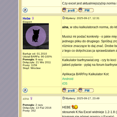
Czy excel jest aktualniejszy(np.norma
Hebe
Wysłany: 2025-09-17, 12:31
Ekspert
aina
, w obu kalkulatorach norma, do kt
Musisz mi podać konkrety - o jakie mi
jednego pliku do drugiego. Spróbuj zr
różnice znaczące to daj znać. Drobe bę
z tego co dotychczas ja sprawdzałam a
Barfuje od: 01.2010
_________________
Udział BARFa: 90-100%
Pomogła:
9 razy
Kalkulator barfnyswiat.org - czy to koc
Dołączyła: 21 Wrz 2011
jakieś pytanie - pytaj na forum barfnys
Posty: 1159
Skąd: Wrocław
Aplikacja BARFny Kalkulator Kot:
Android
iOS
aina
Wysłany: 2025-09-17, 23:49
Pomogła:
2 razy
HEBE
Dołączyła: 13 Paź 2016
Posty: 352
stosunek K:Na Excel widnieje 1.2-1.8 (
trzymam się górnej granicy z Excela)