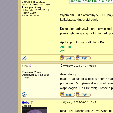
danego czynnika biologic
Barfuje od: 01.2010
Udział BARFa: 90-100%
Pomogła:
9 razy
Dołączyła: 21 Wrz 2011
Posty: 1159
Wybrałam IE dla witaminy A, D i E, bo 
Skąd: Wrocław
kalkulatorze dubarsft i vuwi.
_________________
Kalkulator barfnyswiat.org - czy to koc
jakieś pytanie - pytaj na forum barfnys
Aplikacja BARFny Kalkulator Kot:
Android
iOS
aina
Wysłany: 2024-07-27, 01:04
Pomogła:
2 razy
dzień dobry
Dołączyła: 13 Paź 2016
Posty: 352
miałam kalkulator w excelu a teraz mam 
pomocne . Zaczęłam od wprowadzania m
wapniowych . Coś żle robię.Proszę o
Hebe
Wysłany: 2024-08-02, 16:44
Ekspert
aina
, przepraszam nie zauważyłam posta