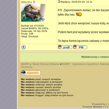
Milenka
Wysłany: 2026-05-18, 10:11
P.S. Zapomniałam dodać, że ten bazare
tylko dla nas.
Jeśli ktoś chce wesprzeć nasze koty, 
Barfuje od: 01/2018
Udział BARFa: 90-100%
Dołączyła: 19 Sty 2018
Potem fant jest wysyłany przez wystawi
Posty: 168
Skąd: Grodzisk
To fajna forma łączenia zabawy z realn
Wyświetl posty z ostatni
BARFny Świat Strona Główna
»
BARF - żywienie w zgodzie z Naturą
śmiercią...
Nie możesz
pisać nowych tematów
Nie możesz
odpowiadać w tematach
Nie możesz
zmieniać swoich postów
Nie możesz
usuwać swoich postów
Nie możesz
głosować w ankietach
Nie możesz
załączać plików na tym forum
Nie możesz
ściągać załączników na tym forum
Powered by
p
Template
forumix
v 0.2