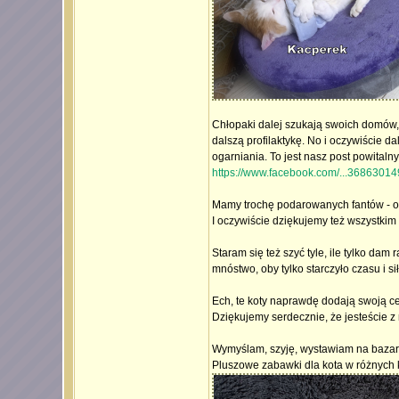
Chłopaki dalej szukają swoich domów, 
dalszą profilaktykę. No i oczywiście da
ogarniania. To jest nasz post powitalny
https://www.facebook.com/...3686301
Mamy trochę podarowanych fantów - 
I oczywiście dziękujemy też wszystkim
Staram się też szyć tyle, ile tylko d
mnóstwo, oby tylko starczyło czasu i sił
Ech, te koty naprawdę dodają swoją ce
Dziękujemy serdecznie, że jesteście 
Wymyślam, szyję, wystawiam na baza
Pluszowe zabawki dla kota w różnych k