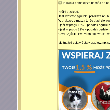
5️⃣ Ta kwota pomniejsza dochód do op
Krótki przykład:
Jeśli ktoś w ciągu roku przekaże np. 60
W praktyce oznacza to, że płaci się tro
• jeśli w progu 12% – podatek będzie ni
• jeśli w progu 32% – podatek będzie n
Czyli część tej kwoty realnie „wraca” 
Można też ustawić stały przelew, np. s