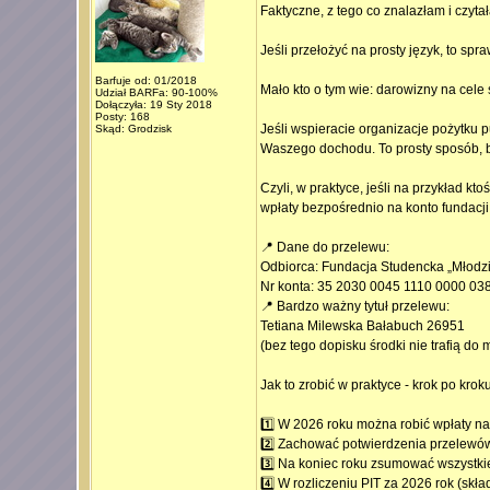
Faktyczne, z tego co znalazłam i czytał
Jeśli przełożyć na prosty język, to spr
Barfuje od: 01/2018
Mało kto o tym wie: darowizny na cele
Udział BARFa: 90-100%
Dołączyła: 19 Sty 2018
Posty: 168
Jeśli wspieracie organizacje pożytku 
Skąd: Grodzisk
Waszego dochodu. To prosty sposób, b
Czyli, w praktyce, jeśli na przykład k
wpłaty bezpośrednio na konto fundacji
📍 Dane do przelewu:
Odbiorca: Fundacja Studencka „Młodz
Nr konta: 35 2030 0045 1110 0000 03
📍 Bardzo ważny tytuł przelewu:
Tetiana Milewska Bałabuch 26951
(bez tego dopisku środki nie trafią do
Jak to zrobić w praktyce - krok po krok
1️⃣ W 2026 roku można robić wpłaty na
2️⃣ Zachować potwierdzenia przelewów
3️⃣ Na koniec roku zsumować wszystkie
4️⃣ W rozliczeniu PIT za 2026 rok (sk