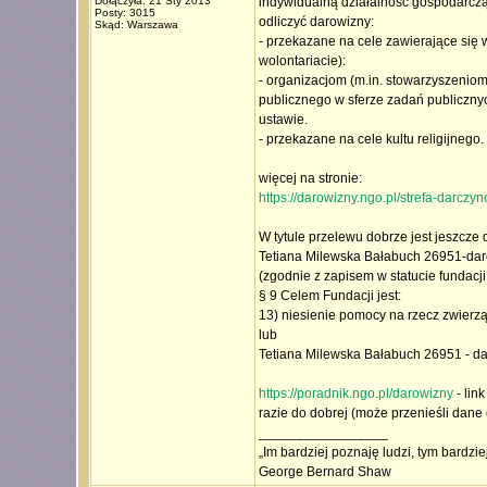
Dołączyła: 21 Sty 2013
indywidualną działalność gospodarcz
Posty: 3015
odliczyć darowizny:
Skąd: Warszawa
- przekazane na cele zawierające się w
wolontariacie):
- organizacjom (m.in. stowarzyszeniom 
publicznego w sferze zadań publicznyc
ustawie.
- przekazane na cele kultu religijnego.
więcej na stronie:
https://darowizny.ngo.pl/strefa-darcz
W tytule przelewu dobrze jest jeszcze d
Tetiana Milewska Bałabuch 26951-da
(zgodnie z zapisem w statucie fundacji
§ 9 Celem Fundacji jest:
13) niesienie pomocy na rzecz zwierzą
lub
Tetiana Milewska Bałabuch 26951 - da
https://poradnik.ngo.pl/darowizny
- lin
razie do dobrej (może przenieśli dane 
_________________
„Im bardziej poznaję ludzi, tym bardzi
George Bernard Shaw