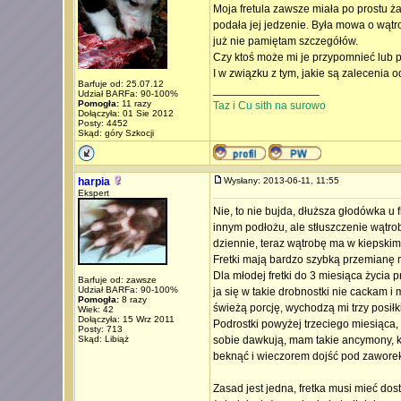
Moja fretula zawsze miała po prostu ż
podała jej jedzenie. Była mowa o wątrobi
już nie pamiętam szczegółów.
Czy ktoś może mi je przypomnieć lub p
I w związku z tym, jakie są zalecenia 
Barfuje od: 25.07.12
_________________
Udział BARFa: 90-100%
Pomogła:
11 razy
Taz i Cu sith na surowo
Dołączyła: 01 Sie 2012
Posty: 4452
Skąd: góry Szkocji
harpia
Wysłany: 2013-06-11, 11:55
Ekspert
Nie, to nie bujda, dłuższa głodówka u 
innym podłożu, ale stłuszczenie wątro
dziennie, teraz wątrobę ma w kiepskim
Fretki mają bardzo szybką przemianę ma
Dla młodej fretki do 3 miesiąca życia pr
Barfuje od: zawsze
Udział BARFa: 90-100%
ja się w takie drobnostki nie cackam i
Pomogła:
8 razy
świeżą porcję, wychodzą mi trzy posiłk
Wiek: 42
Dołączyła: 15 Wrz 2011
Podrostki powyżej trzeciego miesiąca, 
Posty: 713
Skąd: Libiąż
sobie dawkują, mam takie ancymony, kt
beknąć i wieczorem dojść pod zaworek
Zasad jest jedna, fretka musi mieć do