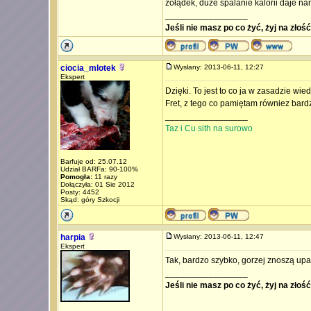
żołądek, duże spalanie kalorii daje n
_________________
Jeśli nie masz po co żyć, żyj na złoś
ciocia_mlotek
Wysłany: 2013-06-11, 12:27
Ekspert
Dzięki. To jest to co ja w zasadzie wi
Fret, z tego co pamiętam równiez bard
_________________
Taz i Cu sith na surowo
Barfuje od: 25.07.12
Udział BARFa: 90-100%
Pomogła:
11 razy
Dołączyła: 01 Sie 2012
Posty: 4452
Skąd: góry Szkocji
harpia
Wysłany: 2013-06-11, 12:47
Ekspert
Tak, bardzo szybko, gorzej znoszą upa
_________________
Jeśli nie masz po co żyć, żyj na złoś