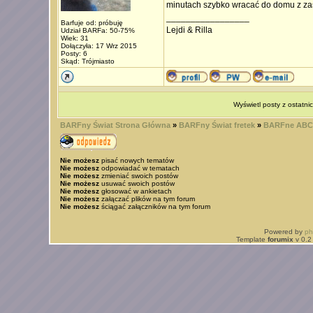
minutach szybko wracać do domu z zasa
_________________
Barfuje od: próbuję
Lejdi & Rilla
Udział BARFa: 50-75%
Wiek: 31
Dołączyła: 17 Wrz 2015
Posty: 6
Skąd: Trójmiasto
Wyświetl posty z ostatni
BARFny Świat Strona Główna
»
BARFny Świat fretek
»
BARFne ABC 
Nie możesz
pisać nowych tematów
Nie możesz
odpowiadać w tematach
Nie możesz
zmieniać swoich postów
Nie możesz
usuwać swoich postów
Nie możesz
głosować w ankietach
Nie możesz
załączać plików na tym forum
Nie możesz
ściągać załączników na tym forum
Powered by
p
Template
forumix
v 0.2