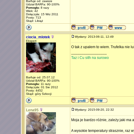
Barfuje od: zawsze
Udział BARFa: 90-100%
Pomogła:
8 razy
Wiek: 42
Dołączyła: 15 Wrz 2011
Posty: 713
Skąd: Libiąż
ciocia_mlotek
Wysłany: 2013-06-11, 12:49
Ekspert
O tak z upałem to wiem. Trufelka nie lu
_________________
Taz i Cu sith na surowo
Barfuje od: 25.07.12
Udział BARFa: 90-100%
Pomogła:
11 razy
Dołączyła: 01 Sie 2012
Posty: 4452
Skąd: góry Szkocji
Lena95
Wysłany: 2015-09-20, 22:32
Moja je bardzo różnie, zależy jaki ma 
A wysokie temperatury strasznie, raz w