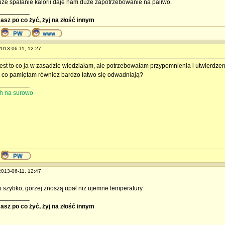
uże spalanie kalorii daje nam duże zapotrzebowanie na paliwo.
_________
masz po co żyć, żyj na złość innym
 2013-06-11, 12:27
 jest to co ja w zasadzie wiedziałam, ale potrzebowałam przypomnienia i utwierdzen
go co pamiętam równiez bardzo łatwo się odwadniają?
_________
ith na surowo
 2013-06-11, 12:47
o szybko, gorzej znoszą upał niż ujemne temperatury.
_________
masz po co żyć, żyj na złość innym