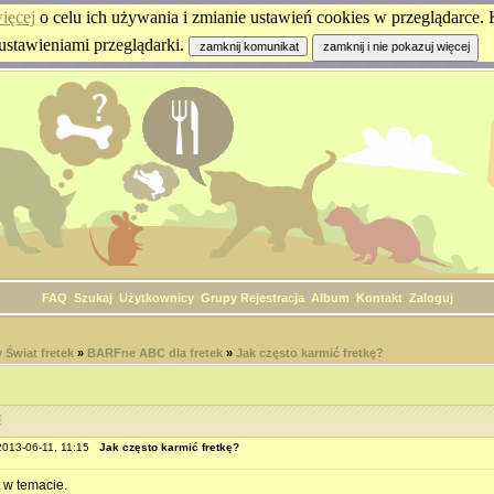
ięcej
o celu ich używania i zmianie ustawień cookies w przeglądarce. K
ustawieniami przeglądarki.
FAQ
Szukaj
Użytkownicy
Grupy
Rejestracja
Album
Kontakt
Zaloguj
Świat fretek
»
BARFne ABC dla fretek
»
Jak często karmić fretkę?
ć
2013-06-11, 11:15
Jak często karmić fretkę?
k w temacie.