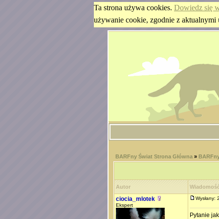
Ta strona używa cookies.
Dowiedz się w
używanie cookie, zgodnie z aktualnymi 
BARFny Świat Strona Główna
»
BARFny 
Autor
Wiadomoś
ciocia_mlotek
Wysłany: 
Ekspert
Pytanie ja