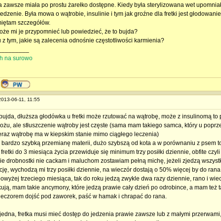
la zawsze miała po prostu żarełko dostępne. Kiedy była sterylizowana wet upomni
jedzenie. Była mowa o wątrobie, insulinie i tym jak groźne dla fretki jest głodowanie
miętam szczegółów.
oże mi je przypomnieć lub powiedzieć, że to bujda?
u z tym, jakie są zalecenia odnośnie częstotliwości karmienia?
_________
ith na surowo
2013-06-11, 11:55
 bujda, dłuższa głodówka u fretki może rzutować na wątrobę, może z insulinomą to p
ożu, ale stłuszczenie wątroby jest częste (sama mam takiego samca, który u poprz
teraz wątrobę ma w kiepskim stanie mimo ciągłego leczenia)
ą bardzo szybką przemianę materii, dużo szybszą od kota a w porównaniu z psem to t
fretki do 3 miesiąca życia przewiduje się minimum trzy posiłki dziennie, obfite czyli t
akie drobnostki nie cackam i maluchom zostawiam pełną michę, jeżeli zjedzą wszyst
ję, wychodzą mi trzy posiłki dziennie, na wieczór dostają o 50% więcej by do rana 
powyżej trzeciego miesiąca, tak do roku jedzą zwykle dwa razy dziennie, rano i wiec
ują, mam takie ancymony, które jedzą prawie cały dzień po odrobince, a mam też t
ieczorem dojść pod zaworek, paść w hamak i chrapać do rana.
 jedna, fretka musi mieć dostęp do jedzenia prawie zawsze lub z małymi przerwami