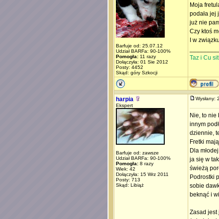
Moja fretu
podała jej 
już nie pa
Czy ktoś m
I w związk
Barfuje od: 25.07.12
________
Udział BARFa: 90-100%
Pomogła:
11 razy
Taz i Cu s
Dołączyła: 01 Sie 2012
Posty: 4452
Skąd: góry Szkocji
harpia
Wysłany: 
Ekspert
Nie, to nie
innym podł
dziennie, 
Fretki maj
Dla młodej 
Barfuje od: zawsze
Udział BARFa: 90-100%
ja się w t
Pomogła:
8 razy
świeżą porc
Wiek: 42
Dołączyła: 15 Wrz 2011
Podrostki 
Posty: 713
Skąd: Libiąż
sobie dawk
beknąć i w
Zasad jest