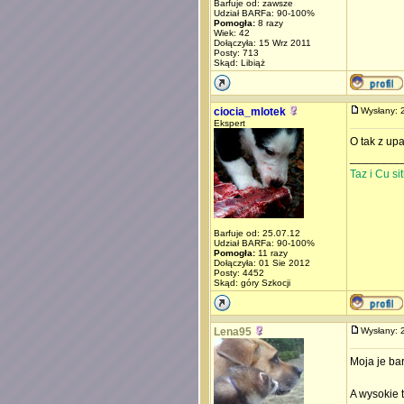
Barfuje od: zawsze
Udział BARFa: 90-100%
Pomogła:
8 razy
Wiek: 42
Dołączyła: 15 Wrz 2011
Posty: 713
Skąd: Libiąż
ciocia_mlotek
Wysłany:
Ekspert
O tak z upa
________
Taz i Cu s
Barfuje od: 25.07.12
Udział BARFa: 90-100%
Pomogła:
11 razy
Dołączyła: 01 Sie 2012
Posty: 4452
Skąd: góry Szkocji
Lena95
Wysłany:
Moja je bar
A wysokie t