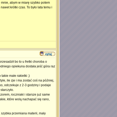
ał mnie, abym w miarę szybko potem
 nawet krótki czas. To było lata temu i
rzesadził bo to u fretki choroba o
edniego opiekuna dostała jeść góra raz
akie małe rakietki ;)
yle, ile zje i ma zostać coś na później,
ko, odczekuje z 2-3 godziny i podaje
starczyło.
zorem, roczniaki i starsze już same
akie, które wolą nachapać się rano,
, szybka przemiana materii, mały