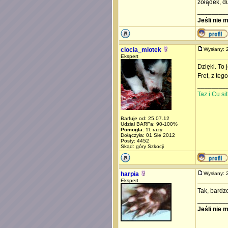
żołądek, d
________
Jeśli nie 
ciocia_mlotek
Wysłany:
Ekspert
Dzięki. To
Fret, z te
________
Taz i Cu s
Barfuje od: 25.07.12
Udział BARFa: 90-100%
Pomogła:
11 razy
Dołączyła: 01 Sie 2012
Posty: 4452
Skąd: góry Szkocji
harpia
Wysłany:
Ekspert
Tak, bardz
________
Jeśli nie 