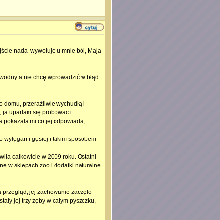
jście nadal wywołuje u mnie ból, Maja
zawodny a nie chcę wprowadzić w błąd.
o domu, przeraźliwie wychudłą i
, ja uparłam się próbować i
a pokazała mi co jej odpowiada,
do wylęgarni gęsiej i takim sposobem
wiła całkowicie w 2009 roku. Ostatni
wane w sklepach zoo i dodatki naturalne
a przegląd, jej zachowanie zaczęło
stały jej trzy zęby w całym pyszczku,