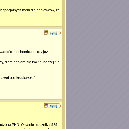
rcy specjalnych karm dla nerkowców, za
 wartości biochemiczne, czy już
 dietę dobiera się trochę inaczej niż
nawet bez kroplówek :)
wierdzona PNN. Ostatnio mocznik z 525