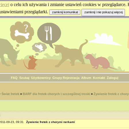
ięcej
o celu ich używania i zmianie ustawień cookies w przeglądarce. K
ustawieniami przeglądarki.
FAQ
Szukaj
Użytkownicy
Grupy
Rejestracja
Album
Kontakt
Zaloguj
Świat fretek
»
BARF dla fretek chorych i szczególnej troski
»
Żywienie fretek z chor
ć
 2011-09-23, 09:31
Żywienie fretek z chorymi nerkami