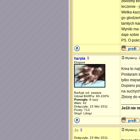
zbiliśmy kr
leczenie -
Wetka kazał
go głodze
tamtych kar
Wyniki ma k
daje sobie 
PS. O pokr
harpia
Wysłany:
Ekspert
Krea to na
Postaram si
tylko mięs
Dopiero po 
na suchych
Barfuje od: zawsze
Udział BARFa: 90-100%
Zbiorę do 
Pomogła:
8 razy
________
Wiek: 42
Dołączyła: 15 Wrz 2011
Jeśli nie 
Posty: 713
Skąd: Libiąż
Jo
Wysłany:
Dołączyła: 23 Wrz 2011