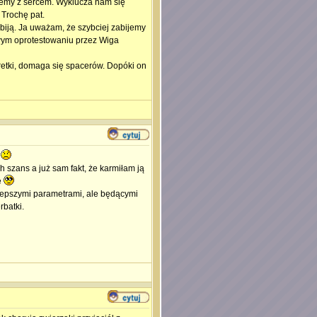
my z sercem. Wyklucza nam się
 Trochę pat.
zabiją. Ja uważam, że szybciej zabijemy
ym oprotestowaniu przez Wiga
 fretki, domaga się spacerów. Dopóki on
e
h szans a już sam fakt, że karmiłam ją
e
z lepszymi parametrami, ale będącymi
rbatki.