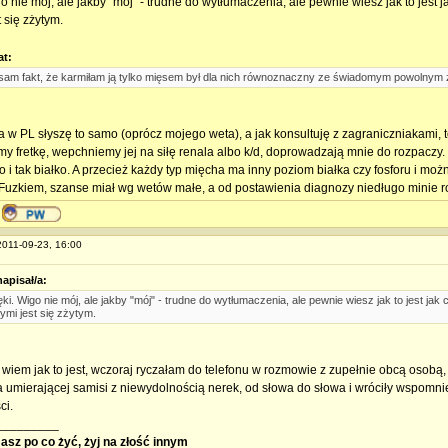
o nie mój, ale jakby "mój" - trudne do wytłumaczenia, ale pewnie wiesz jak to jest j
t się zżytym.
at:
 sam fakt, że karmiłam ją tylko mięsem był dla nich równoznaczny ze świadomym powolnym z
ja w PL słyszę to samo (oprócz mojego weta), a jak konsultuję z zagraniczniakami, 
my fretkę, wepchniemy jej na siłę renala albo k/d, doprowadzają mnie do rozpaczy. 
o i tak białko. A przecież każdy typ mięcha ma inny poziom białka czy fosforu i moż
Fuzkiem, szanse miał wg wetów małe, a od postawienia diagnozy niedługo minie rok
 2011-09-23, 16:00
napisał/a:
ki. Wigo nie mój, ale jakby "mój" - trudne do wytłumaczenia, ale pewnie wiesz jak to jest jak 
rymi jest się zżytym.
wiem jak to jest, wczoraj ryczałam do telefonu w rozmowie z zupełnie obcą osobą,
 umierającej samisi z niewydolnością nerek, od słowa do słowa i wróciły wspomnie
ci.
_________
masz po co żyć, żyj na złość innym