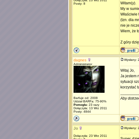
Dołączyła: 23 Wrz 2011
Witam(y).
Posty: 8
My w sumie
Właściwie 
(tzn. dla m
nie je nicz
Wiem, że t
Z góry dzię
dagnes
Wysłany:
Administrator
Witaj Jo,
Ja jestem 
sytuacji s
korzystać t
________
Barfuje od: 2008
Aby dotrze
Udział BARFa: 75-90%
Pomogła:
23 razy
Dołączyła: 13 Wrz 2011
Posty: 4844
Jo
Wysłany:
Dołączyła: 23 Wrz 2011
Super, dzię