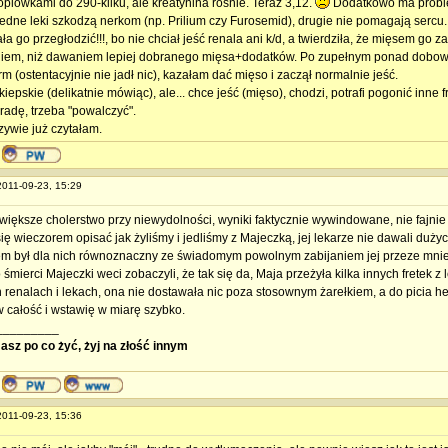
oplówkami do 290-kilku, ale kreatynina rośnie. Teraz 3,12.
Dodatkowo ma proble
 jedne leki szkodzą nerkom (np. Prilium czy Furosemid), drugie nie pomagają sercu.
a go przegłodzić!!!, bo nie chciał jeść renala ani k/d, a twierdziła, że mięsem go 
niem, niż dawaniem lepiej dobranego mięsa+dodatków. Po zupełnym ponad dobow
m (ostentacyjnie nie jadł nic), kazałam dać mięso i zaczął normalnie jeść.
iepskie (delikatnie mówiąc), ale... chce jeść (mięso), chodzi, potrafi pogonić inne
radę, trzeba "powalczyć".
zywie już czytałam.
 2011-09-23, 15:29
jwiększe cholerstwo przy niewydolności, wyniki faktycznie wywindowane, nie fajni
ę wieczorem opisać jak żyliśmy i jedliśmy z Majeczką, jej lekarze nie dawali dużyc
em był dla nich równoznaczny ze świadomym powolnym zabijaniem jej przeze mni
śmierci Majeczki weci zobaczyli, że tak się da, Maja przeżyła kilka innych fretek 
 renalach i lekach, ona nie dostawała nic poza stosownym żarełkiem, a do picia he
w całość i wstawię w miarę szybko.
_________
masz po co żyć, żyj na złość innym
 2011-09-23, 15:36