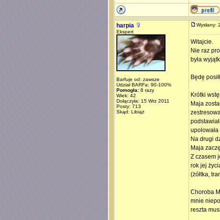
harpia
Wysłany:
Ekspert
Witajcie.
Nie raz pr
była wyjąt
Będę posił
Barfuje od: zawsze
Udział BARFa: 90-100%
Pomogła:
8 razy
Krótki wst
Wiek: 42
Dołączyła: 15 Wrz 2011
Maja zosta
Posty: 713
Skąd: Libiąż
zestresowa
podstawiał
upolowała n
Na drugi d
Maja zaczęł
Z czasem j
rok jej życ
(żółtka, tran
Choroba Ma
mnie niepok
reszta mus