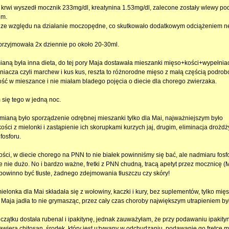
krwi wyszedł mocznik 233mg/dl, kreatynina 1.53mg/dl, zalecone zostały wlewy po
em.
ze względu na działanie moczopędne, co skutkowało dodatkowym odciążeniem nere
przyjmowała 2x dziennie po około 20-30ml.
aną była inna dieta, do tej pory Maja dostawała mieszanki mięso+kości+wypełniac
iacza czyli marchew i kus kus, reszta to różnorodne mięso z małą częścią podro
ść w mieszance i nie miałam bladego pojęcia o diecie dla chorego zwierzaka.
się tego w jedną noc.
mianą było sporządzenie odrębnej mieszanki tylko dla Mai, najważniejszym było
ości z mielonki i zastąpienie ich skorupkami kurzych jaj, drugim, eliminacja drożdż
 fosforu.
łości, w diecie chorego na PNN to nie białek powinniśmy się bać, ale nadmiaru fosf
e nie dużo. No i bardzo ważne, fretki z PNN chudną, tracą apetyt przez mocznicę (
powinno być tłuste, żadnego zdejmowania tłuszczu czy skóry!
ielonka dla Mai składała się z wołowiny, kaczki i kury, bez suplementów, tylko mię
 Maja jadła to nie grymasząc, przez cały czas choroby największym utrapieniem był
czątku dostała rubenal i ipakitynę, jednak zauważyłam, że przy podawaniu ipakityne,
zawiera chitosan, środek, który jest używany w odchudzaniu, podawanie go fretce mi