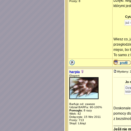
Dzięki. Wig
Posty: 8
którymi jes
Cyt
już
Wiesz co, 
przegłodzi
mięso, bo t
To samo z 
harpia
Wysłany:
Ekspert
Jo 
Dzię
któ
Barfuje od: zawsze
Udział BARFa: 90-100%
Doskonale 
Pomogła:
8 razy
pomocy dla
Wiek: 42
Dołączyła: 15 Wrz 2011
z bezsilnoś
Posty: 713
Skąd: Libiąż
________
Jeśli nie 