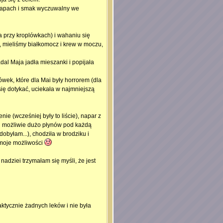
zapach i smak wyczuwalny we
 przy kroplówkach) i wahaniu się
, mieliśmy białkomocz i krew w moczu,
dal Maja jadła mieszanki i popijała
wek, które dla Mai były horrorem (dla
się dotykać, uciekała w najmniejszą
ie (wcześniej były to liście), napar z
ej możliwie dużo płynów pod każdą
obyłam...), chodziła w brodziku i
 moje możliwości
adziei trzymałam się myśli, że jest
ktycznie żadnych leków i nie była