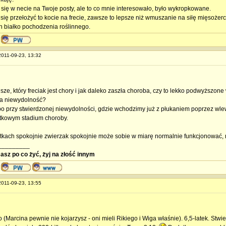
się w necie na Twoje posty, ale to co mnie interesowało, było wykropkowane.
się przełożyć to kocie na frecie, zawsze to lepsze niż wmuszanie na siłę mięsoże
h białko pochodzenia roślinnego.
 2011-09-23, 13:32
ze, który freciak jest chory i jak daleko zaszła choroba, czy to lekko podwyższone
na niewydolność?
o przy stwierdzonej niewydolności, gdzie wchodzimy już z płukaniem poprzez wlewy,
tkowym stadium choroby.
tkach spokojnie zwierzak spokojnie może sobie w miarę normalnie funkcjonować, 
_________
masz po co żyć, żyj na złość innym
 2011-09-23, 13:55
 (Marcina pewnie nie kojarzysz - oni mieli Rikiego i Wiga właśnie). 6,5-latek. St