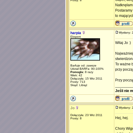
Posty: 8
Natknęłam 
Postaramy 
to mającyc
harpia
Wysłany:
Ekspert
Witaj Jo :)
Najważniejs
stwierdzo
To ważne b
Barfuje od: zawsze
Udział BARFa: 90-100%
przy począ
Pomogła:
8 razy
Wiek: 42
Dołączyła: 15 Wrz 2011
Przy począ
Posty: 713
Skąd: Libiąż
________
Jeśli nie 
Jo
Wysłany:
Dołączyła: 23 Wrz 2011
Hej, hej.
Posty: 8
Chory Wigo