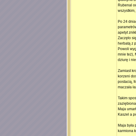
Rubenal od
wszystkim,
Po 24 dnia
parametrów
apetyt znik
Zaczęło si
herbatą z 
Powoli wyg
mnie też),
dziurę i ni
Zamiast kr
korzeni do
postacią, M
maczała ła
Takim spos
zaziębiona
Maja umarł
Kaszel a pó
Maja była 
karmiona k