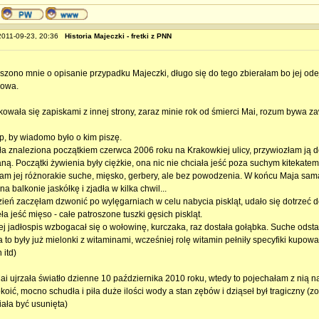
 2011-09-23, 20:36
Historia Majeczki - fretki z PNN
oszono mnie o opisanie przypadku Majeczki, długo się do tego zbierałam bo jej ode
kowa.
kowała się zapiskami z innej strony, zaraz minie rok od śmierci Mai, rozum bywa 
ęp, by wiadomo było o kim piszę.
ła znaleziona początkiem czerwca 2006 roku na Krakowkiej ulicy, przywiozłam ją d
ną. Początki żywienia były ciężkie, ona nic nie chciała jeść poza suchym kitekatem
am jej różnorakie suche, mięsko, gerbery, ale bez powodzenia. W końcu Maja sam
a balkonie jaskółkę i zjadła w kilka chwil...
zień zaczęłam dzwonić po wylęgarniach w celu nabycia piskląt, udało się dotrzeć 
a jeść mięso - całe patroszone tuszki gęsich piskląt.
ej jadłospis wzbogacał się o wołowinę, kurczaka, raz dostała gołąbka. Suche odsta
ia to były już mielonki z witaminami, wcześniej rolę witamin pełniły specyfiki kupo
 itd)
i ujrzała światło dzienne 10 października 2010 roku, wtedy to pojechałam z nią n
oić, mocno schudła i piła duże ilości wody a stan zębów i dziąseł był tragiczny (zo
iała być usunięta)