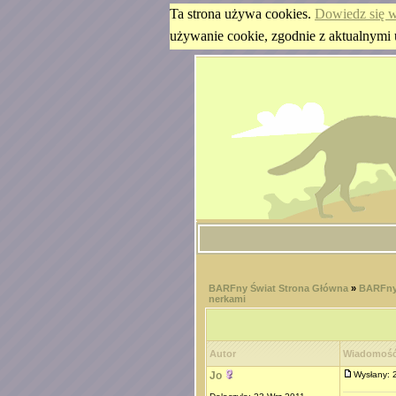
Ta strona używa cookies.
Dowiedz się w
używanie cookie, zgodnie z aktualnymi 
BARFny Świat Strona Główna
»
BARFny 
nerkami
Autor
Wiadomoś
Jo
Wysłany: