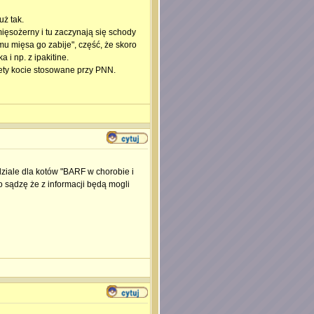
uż tak.
ięsożerny i tu zaczynają się schody
 mu mięsa go zabije", część, że skoro
 i np. z ipakitine.
iety kocie stosowane przy PNN.
dziale dla kotów "BARF w chorobie i
 sądzę że z informacji będą mogli