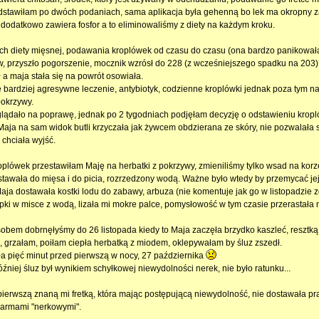
stawiłam po dwóch podaniach, sama aplikacja była gehenną bo lek ma okropny 
 dodatkowo zawiera fosfor a to eliminowaliśmy z diety na każdym kroku.
ch diety mięsnej, podawania kroplówek od czasu do czasu (ona bardzo panikowała
, przyszło pogorszenie, mocznik wzrósł do 228 (z wcześniejszego spadku na 203)
ł a maja stała się na powrót osowiała.
ę bardziej agresywne leczenie, antybiotyk, codzienne kroplówki jednak poza tym na
pokrzywy.
lądało na poprawę, jednak po 2 tygodniach podjęłam decyzję o odstawieniu kropló
 Maja na sam widok butli krzyczała jak żywcem obdzierana ze skóry, nie pozwalała 
e chciała wyjść.
oplówek przestawiłam Maję na herbatki z pokrzywy, zmieniliśmy tylko wsad na korzen
stawała do mięsa i do picia, rozrzedzony wodą. Ważne było wtedy by przemycać j
aja dostawała kostki lodu do zabawy, arbuza (nie komentuje jak go w listopadzie zd
pki w misce z wodą, lizała mi mokre palce, pomysłowość w tym czasie przerastała
obem dobrnęłyśmy do 26 listopada kiedy to Maja zaczęła brzydko kaszleć, resztką n
, grzałam, poiłam ciepła herbatką z miodem, oklepywałam by śluz zszedł.
a pięć minut przed pierwszą w nocy, 27 października
źniej śluz był wynikiem schyłkowej niewydolności nerek, nie było ratunku...
pierwszą znaną mi fretką, która mając postępującą niewydolność, nie dostawała pra
armami "nerkowymi".