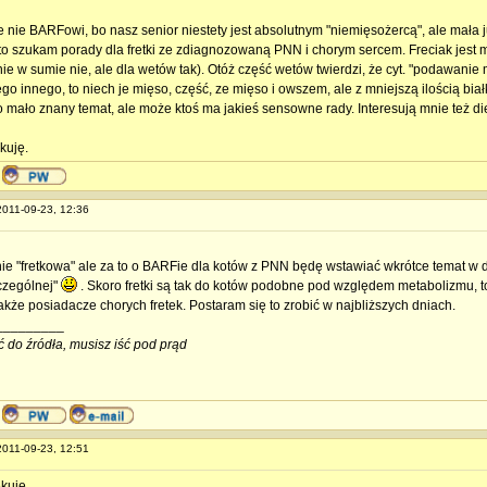
 nie BARFowi, bo nasz senior niestety jest absolutnym "niemięsożercą", ale mała j
to szukam porady dla fretki ze zdiagnozowaną PNN i chorym sercem. Freciak jest m
nie w sumie nie, ale dla wetów tak). Otóż część wetów twierdzi, że cyt. "podawanie
ego innego, to niech je mięso, część, ze mięso i owszem, ale z mniejszą ilością białka
o mało znany temat, ale może ktoś ma jakieś sensowne rady. Interesują mnie też d
kuję.
 2011-09-23, 12:36
nie "fretkowa" ale za to o BARFie dla kotów z PNN będę wstawiać wkrótce temat w 
zczególnej"
. Skoro fretki są tak do kotów podobne pod względem metabolizmu, to
akże posiadacze chorych fretek. Postaram się to zrobić w najbliższych dniach.
_________
ć do źródła, musisz iść pod prąd
 2011-09-23, 12:51
kuję.