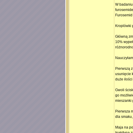
W badaniu 
furosemid
Furosemid 
Kroplówki 
Główną zmi
10% wypełn
różnorodno
Nauczyłam 
Pierwszą z
usunięcie k
duże ilości
Gwoli ścis
go możliwi
mieszanki 
Pierwsza m
dla smaku,
Maja na po
Ipakityna 