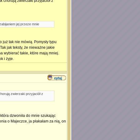
ak chorują zwierzaki przyjaciół z
abijaniem jej przeze mnie
to już tak nie mówią. Pomysły typu
Tak jak teksty, że nieważne jakie
na wybierać takie, które mają mniej.
 i żyje.
chorują zwierzaki przyjaciół z
 która dzwoniła do mnie szukając
nia o Majeczce, ja płakałam za nią, on