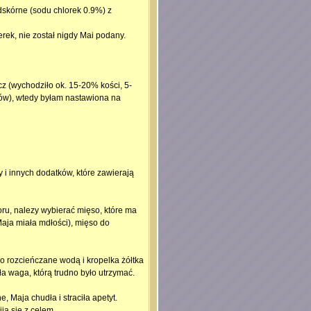
dskórne (sodu chlorek 0.9%) z
k, nie został nigdy Mai podany.
z (wychodziło ok. 15-20% kości, 5-
bów), wtedy byłam nastawiona na
y i innych dodatków, które zawierają
oru, nalezy wybierać mięso, które ma
Maja miała mdłości), mięso do
so rozcieńczane wodą i kropelka żółtka
a waga, którą trudno było utrzymać.
 Maja chudła i straciła apetyt.
ja się z celem.