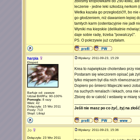
zbiliśmy kroplówkami do 290-kilku, ale
leczenie - jedne leki szkodzą nerkom (
Wetka kazała go przegłodzić!!!, bo nie 
go głodzeniem, niż dawaniem lepiej
tamtych karm (ostentacyjnie nie jadł ni
Wyniki ma kiepskie (delikatnie mówiąc),
daje sobie radę, trzeba "powalczyć".
PS. O pokrzywie już czytałam.
harpia
Wysłany: 2011-09-23, 15:29
Ekspert
Krea to największe cholerstwo przy ni
Postaram się wieczorem opisać jak żyli
tylko mięsem był dla nich równoznac
Dopiero po śmierci Majeczki weci zobac
na suchych renalach i lekach, ona nie 
Barfuje od: zawsze
Udział BARFa: 90-100%
Zbiorę do w całość i wstawię w miarę 
Pomogła:
8 razy
_________________
Wiek: 42
Dołączyła: 15 Wrz 2011
Jeśli nie masz po co żyć, żyj na złoś
Posty: 713
Skąd: Libiąż
Jo
Wysłany: 2011-09-23, 15:36
Dołączyła: 23 Wrz 2011