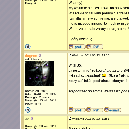
Dołączyła: 23 Wrz 2011
Witam(y).
Posty: 8
My w sumie nie BARFowi, bo nasz senior
Właściwie to szukam porady dla fretki
(tzn. dla mnie w sumie nie, ale dla we
nie je niczego innego, to niech je mięso
Wiem, że to mało znany temat, ale moż
Z góry dziękuję.
dagnes
Wysłany: 2011-09-23, 12:36
Administrator
Witaj Jo,
Ja jestem nie "fretkowa" ale za to o 
sytuacji szczególnej"
. Skoro fretki
korzystać także posiadacze chorych fre
_________________
Barfuje od: 2008
Aby dotrzeć do źródła, musisz iść pod 
Udział BARFa: 75-90%
Pomogła:
23 razy
Dołączyła: 13 Wrz 2011
Posty: 4844
Jo
Wysłany: 2011-09-23, 12:51
Dołączyła: 23 Wrz 2011
Super, dziękuję.