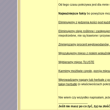
Od tego czasu pokrzywa jest dla mnie ś
Najważniejsze fakty
bo powyższe może
Eliminujemy z jedzenia kości pod każ
Eliminujemy oleje roślinne i zastępujem
niepotrzebne, nie są trawione i przysw
Zmniejszamy procent węglowodanów, z
Wyszukujemy mięso z niskim wskaźnikie
Wybieramy mięso TŁUSTE
Karmimy możliwie często, porcją mięs
Wprowadzamy napary lub herbatę z pokr
takiej herbatki
(o właściwościach pokrzy
Nie wiem czy wszystko napisałam, jeże
_________________
Jeśli nie masz po co żyć, żyj na złoś