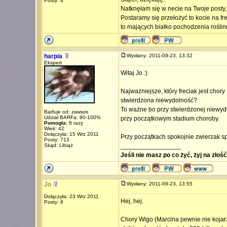
Posty: 8
Natknęłam się w necie na Twoje posty,
Postaramy się przełożyć to kocie na f
to mających białko pochodzenia rośli
harpia
Wysłany: 2011-09-23, 13:32
Ekspert
Witaj Jo :)
Najważniejsze, który freciak jest chor
stwierdzona niewydolność?
To ważne bo przy stwierdzonej niewydo
Barfuje od: zawsze
Udział BARFa: 90-100%
przy początkowym stadium choroby.
Pomogła:
8 razy
Wiek: 42
Dołączyła: 15 Wrz 2011
Przy początkach spokojnie zwierzak s
Posty: 713
Skąd: Libiąż
_________________
Jeśli nie masz po co żyć, żyj na złoś
Jo
Wysłany: 2011-09-23, 13:55
Dołączyła: 23 Wrz 2011
Hej, hej.
Posty: 8
Chory Wigo (Marcina pewnie nie kojarzy