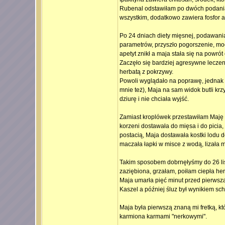
Rubenal odstawiłam po dwóch podania
wszystkim, dodatkowo zawiera fosfor a
Po 24 dniach diety mięsnej, podawani
parametrów, przyszło pogorszenie, mo
apetyt znikł a maja stała się na powrót
Zaczęło się bardziej agresywne leczeni
herbatą z pokrzywy.
Powoli wyglądało na poprawę, jednak p
mnie też), Maja na sam widok butli kr
dziurę i nie chciała wyjść.
Zamiast kroplówek przestawiłam Maję na
korzeni dostawała do mięsa i do pici
postacią, Maja dostawała kostki lodu d
maczała łapki w misce z wodą, lizała 
Takim sposobem dobrnęłyśmy do 26 list
zaziębiona, grzałam, poiłam ciepła he
Maja umarła pięć minut przed pierwsz
Kaszel a później śluz był wynikiem sch
Maja była pierwszą znaną mi fretką, k
karmiona karmami "nerkowymi".