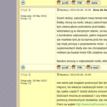
T724
Wysłany: 2012-03-26, 15:35
Dieta dla N
Dołączyła: 26 Mar 2012
Dzień dobry, założyłam nowy temat mim
Posty: 12
fretkę chorą na nerki, lekarz zalecił
tym zwierzakom potrzebne jest białko. 
widziałam ją w okropnym stanie, za k
o konkretne odpowiedzi, jakim mięsem i
sie martwie tym,że ta karma jest nie w
się mylę proszę o poprawienie mnie - z
suplementach diety ale nie chciałabym
robiłam jej badań krwi) Oto ostatnie w
Bardzo proszę o odpowiedzi osób, któ
T724
Wysłany: 2012-03-26, 15:46
Dołączyła: 26 Mar 2012
nie wiem jak mogłam przeoczyć ten tema
Posty: 12
mięsco, bo lekarze nastraszyli mnie i 
itp.) jakie części? Jeżeli dobrze zroz
ilościach mozna je podawać i czy mies
pomocą chemicznych dodaków, ale nie 
Pani na wątek
http://www.barfnyswiat