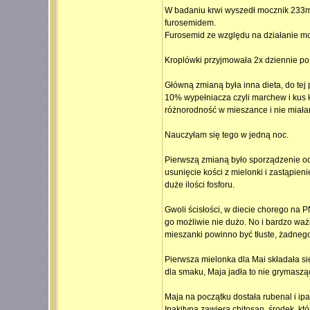
W badaniu krwi wyszedł mocznik 233mg
furosemidem.
Furosemid ze względu na działanie mo
Kroplówki przyjmowała 2x dziennie po
Główną zmianą była inna dieta, do tej
10% wypełniacza czyli marchew i kus 
różnorodność w mieszance i nie miała
Nauczyłam się tego w jedną noc.
Pierwszą zmianą było sporządzenie od
usunięcie kości z mielonki i zastąpieni
duże ilości fosforu.
Gwoli ścisłości, w diecie chorego na P
go możliwie nie dużo. No i bardzo waż
mieszanki powinno być tłuste, żadnego
Pierwsza mielonka dla Mai składała się
dla smaku, Maja jadła to nie grymaszą
Maja na początku dostała rubenal i ipa
Ipakityna zawiera chitosan, środek, kt