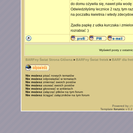
do domu ożywiła się, nawet piła wodę i
Odwiedziłyśmy lecznice 2 razy, tym ra
na poczatku kwietnia i wtedy zdecydow
Zjadła papkę z udka kurczaka i zmielo
rozrabiać :)
Wyświetl posty z ostatni
BARFny Świat Strona Główna
»
BARFny Świat fretek
»
BARF dla fret
Nie możesz
pisać nowych tematów
Nie możesz
odpowiadać w tematach
Nie możesz
zmieniać swoich postów
Nie możesz
usuwać swoich postów
Nie możesz
głosować w ankietach
Nie możesz
załączać plików na tym forum
Nie możesz
ściągać załączników na tym forum
Powered by
p
Template
forumix
v 0.2