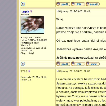
harpia
Wysłany: 2012-03-26, 18:41
Ekspert
Witaj.
Najważniejsze i jak najszybsze to bada
prawdę dzieje się z nerkami, badanie 
Barfuje od: zawsze
Udział BARFa: 90-100%
Od razu usuń tego renala i daj jej mięso
Pomogła:
8 razy
Wiek: 42
Dołączyła: 15 Wrz 2011
Jednak bez wyników badań krwi, nie w
Posty: 713
Skąd: Libiąż
_________________
Jeśli nie masz po co żyć, żyj na złoś
T724
Wysłany: 2012-03-26, 20:02
Dołączyła: 26 Mar 2012
Lekarze nie chceli za bardzo robić bad
Posty: 12
Jestem z pyrzyc, okolice szczecina, d
Pępiaka. Na początku jeździliśmy do St
o nerkach, dostawała kroplówki, zastrz
byliśmy tam 2 razy, ale w pewną sobot
weterynarza, wiec pojechalismy do lecz
pomyślałam,że czymś mogła się zatruć, 