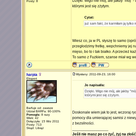
Dzięki. Wigo nie mój, ale jakby "mój" -
Posty: 8
którymi jest się zżytym.
Cytat:
już sam fakt, że karmiłam ją tylk
Wiesz co, ja w PL słyszę to samo (opró
przegłodzimy fretkę, wepchniemy jej na
mięso, bo to i tak białko. A przecież k
To samo z Fuzkiem, szanse miał wg wet
harpia
Wysłany: 2011-09-23, 16:00
Ekspert
Jo napisał/a:
Dzięki. Wigo nie mój, ale jakby "mó
którymi jest się zżytym.
Barfuje od: zawsze
Udział BARFa: 90-100%
Doskonale wiem jak to jest, wczoraj r
Pomogła:
8 razy
pomocy dla umierającej samisi z niewy
Wiek: 42
Dołączyła: 15 Wrz 2011
z bezsilności.
Posty: 713
Skąd: Libiąż
_________________
Jeśli nie masz po co żyć, żyj na złoś