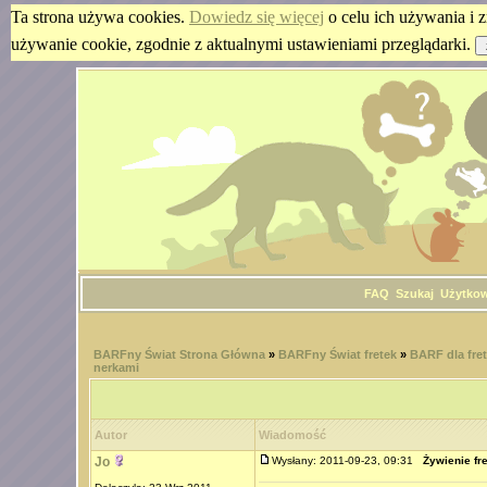
Ta strona używa cookies.
Dowiedz się więcej
o celu ich używania i z
używanie cookie, zgodnie z aktualnymi ustawieniami przeglądarki.
FAQ
Szukaj
Użytko
BARFny Świat Strona Główna
»
BARFny Świat fretek
»
BARF dla fret
nerkami
Autor
Wiadomość
Jo
Wysłany: 2011-09-23, 09:31
Żywienie fr