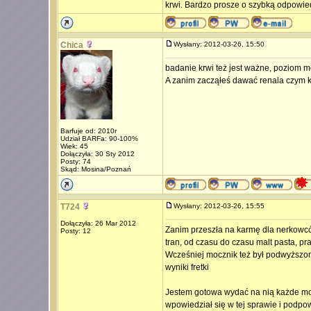
krwi. Bardzo prosze o szybką odpowie
Chica
Wysłany: 2012-03-26, 15:50
badanie krwi też jest ważne, poziom mo
A zanim zacząłeś dawać renala czym ka
Barfuje od: 2010r
Udział BARFa: 90-100%
Wiek: 45
Dołączyła: 30 Sty 2012
Posty: 74
Skąd: Mosina/Poznań
T724
Wysłany: 2012-03-26, 15:55
Dołączyła: 26 Mar 2012
Zanim przeszła na karmę dla nerkowców
Posty: 12
tran, od czasu do czasu malt pasta, pr
Wcześniej mocznik też był podwyższon
wyniki fretki
Jestem gotowa wydać na nią każde moje
wpowiedział się w tej sprawie i podpo