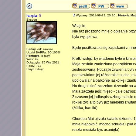
harpia
Wysłany: 2011-09-23, 20:36
Historia Maj
Ekspert
Witajcie.
Nie raz proszono mnie o opisanie przy
była wyjątkowa.
Będę posiłkowała się zapiskami z inne
Barfuje od: zawsze
Udział BARFa: 90-100%
Pomogła:
8 razy
Krótki wstęp, by wiadomo było o kim pi
Wiek: 42
Dołączyła: 15 Wrz 2011
Maja została znaleziona początkiem cz
Posty: 713
Skąd: Libiąż
zestresowaną. Początki żywienia były c
podstawiałam jej różnorakie suche, m
upolowała na balkonie jaskółkę i zjadła 
Na drugi dzień zaczęłam dzwonić po wy
Maja zaczęła jeść mięso - całe patroszo
Z czasem jej jadłospis wzbogacał się 
rok jej życia to były już mielonki z wi
(żółtka, tran itd)
Choroba Mai ujrzała światło dzienne 1
mnie niepokoić, mocno schudła i piła du
reszta musiała być usunięta)