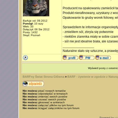
Producent na opakowaniu zamieścił tak
Produkt nierafinowany, uzyskany z w
Opakowanie to gruby worek foliowy, wi
Barfuje od: 09.2012
Pomógł:
10 razy
Wiek: 33
Sprawdziłem te informacje organolepty
Dołączył: 06 Sie 2012
- zmieliłem sól, zbryla się potwornie
Posty: 1432
Skąd: Poznań
- niektóre ziarenka miały w sobie czar
- sól nie jest idealnie biała, ale szaraw
_________________
Naturalne stało się sztuczne, a prawd
Wyświetl posty z ostatni
BARFny Świat Strona Główna
»
BARF - żywienie w zgodzie z Naturą
Nie możesz
pisać nowych tematów
Nie możesz
odpowiadać w tematach
Nie możesz
zmieniać swoich postów
Nie możesz
usuwać swoich postów
Nie możesz
głosować w ankietach
Nie możesz
załączać plików na tym forum
Nie możesz
ściągać załączników na tym forum
Powered by
p