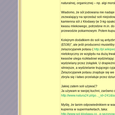
naturalnej, organicznej – np. algi mor
Wiadomo, że sól jodowana nie nadaje s
zezwalający na sprzedaż soli niejodo
kamienna sól z Kłodawy (w 3-kg opakow
kwasu mlekowego, potrzebne m.in. do f
przewodzie pokarmowym. Potem kupujemy
Kolejnym dodatkiem do soli są antyzbr
(E536)”, ale jeśli producenci musielib
żelazocyjanek potasu (
http://pl.wikip
nietoksyczny ze względu na dużą trwa
kwasów ulega rozkładowi wydzielając 
wydzielany przez żołądek. U drapieżnik
silniejsze, a wydzielanie trującego cy
Żelazocyjanek potasu znajduje się we w
zbryla się i łatwo przelatuje przez dzi
Jakiej zatem soli używać?
Ja używam w swojej kuchni, zarówno dla 
http://www.natura24.pl/go..._id=241&l
Myślę, że tanim odpowiednikiem w wa
kupienia w supermarketach, taka:
http://www.sol-klodawa.co...g-sezonow