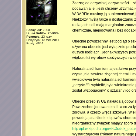
Zacznę od oczywistej oczywistości –
podawania jej, jeśli chcemy utrzymać j
W BARFie musimy ją suplementować jeśl
Niektórzy myślą także o dostarczaniu z
rodzajach soli mają marginalne znaczen
Barfuje od: 2008
chemicznie, niejodowana i bez dodatku 
Udział BARFa: 75-90%
Pomogła:
23 razy
Dołączyła: 13 Wrz 2011
Obecnie powszechny jest pogląd o szkodl
Posty: 4844
używana obecnie jest wyłącznie produ
dużych ilościach. Jednak wszyscy potr
większości wyrobów spożywczych w ogr
Naturalna sól kamienna jest łatwo prz
czysta, nie zawiera zbędnej chemii i 
wyjściowym była naturalna sól kamien
„oczyścić” i wybielić, była wielokrotn
został „wzbogacony” o sztuczny jod ora
Obecne przepisy UE nakładają obowiąz
Powszechne jodowanie soli, a co za ty
zdrowia, a często wręcz szkoliwe. Wiel
powodując nasilenie objawów chorobow
nieorganiczny związek mający sporo d
http://pl.wikipedia.org/wiki/Jodek_pota
Wystarczającym źródłem naturalnego jod