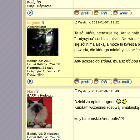
Posty: 35
Skąd: Trójmiasto
dagnes
Wysłany: 2012-01-07, 13:22
Administrator
Ta sól, którą interesuje się Hari to ha
"tradycyjna" sól himalajska. Nie wiem
się sól himalajską, a może to kwestia 
powodu, dla którego miałabym płacić za
_________________
Barfuje od: 2008
Aby dotrzeć do źródła, musisz iść pod 
Udział BARFa: 75-90%
Pomogła:
23 razy
Dołączyła: 13 Wrz 2011
Posty: 4844
Hari
Wysłany: 2012-01-07, 13:49
BARFny Hodowca
Dzieki za opinie dagnes
.
Kupiłam wcześniej różową himalajską i
_________________
koty birmańskie Annapolis*PL
Barfuje od: 5 miesięcy
Udział BARFa: 75-90%