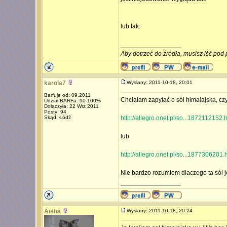
lub tak:
_________________
Aby dotrzeć do źródła, musisz iść pod 
karola7
Wysłany: 2011-10-18, 20:01
Barfuje od: 09.2011
Chciałam zapytać o sól himalajska, czy
Udział BARFa: 90-100%
Dołączyła: 22 Wrz 2011
Posty: 94
Skąd: Łódź
http://allegro.onet.pl/so...1872112152.
lub
http://allegro.onet.pl/so...1877306201.
Nie bardzo rozumiem dlaczego ta sól 
_________________
Aisha
Wysłany: 2011-10-18, 20:24