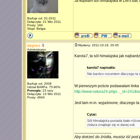
Ja kupilam sol himalajska w Lilli's bar,
Barfuje od: 01-2011
Dołączyła: 21 Wrz 2011
Posty: 184
Skąd: Belgia
dagnes
Wysłany: 2011-10-18, 20:45
Administrator
Karola7, ta sól himalajska jak najbardz
karola7 napisał/a:
Nie bardzo rozumiem dlaczego ta s
Barfuje od: 2008
W pierwszym poście podawałam linka d
Udział BARFa: 75-90%
Pomogła:
23 razy
http://www.natura24.pl/go..._id=241&l
Dołączyła: 13 Wrz 2011
Posty: 4844
Jest tam m.in. wyjaśnione, dlaczego ta 
Cytat:
Sól Himalajska posiada biało-różowy
żelaza znajduje się w danej soli.
_________________
Aby dotrzeć do źródła, musisz iść pod 