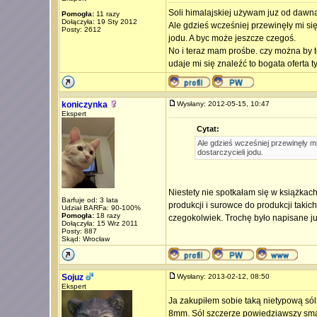
Soli himalajskiej używam juz od dawna
Pomogła:
11 razy
Dołączyła: 19 Sty 2012
Ale gdzieś wcześniej przewinęły mi się
Posty: 2612
jodu. A byc może jeszcze czegoś.
No i teraz mam prośbe. czy można by t
udaje mi się znaleźć to bogata oferta t
koniczynka
Wysłany: 2012-05-15, 10:47
Ekspert
Cytat:
Ale gdzieś wcześniej przewinęły mi
dostarczycieli jodu.
Niestety nie spotkałam się w książkac
Barfuje od: 3 lata
produkcji i surowce do produkcji taki
Udział BARFa: 90-100%
Pomogła:
18 razy
czegokolwiek. Trochę było napisane ju
Dołączyła: 15 Wrz 2011
Posty: 887
Skąd: Wrocław
Sojuz
Wysłany: 2013-02-12, 08:50
Ekspert
Ja zakupiłem sobie taką nietypową sól
8mm. Sól szczerze powiedziawszy smak