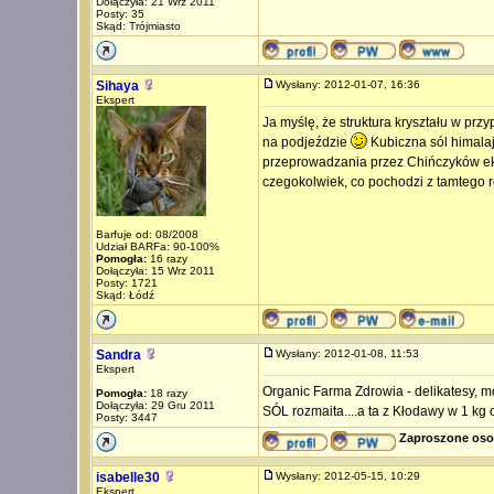
Dołączyła: 21 Wrz 2011
Posty: 35
Skąd: Trójmiasto
Sihaya
Wysłany: 2012-01-07, 16:36
Ekspert
Ja myślę, że struktura kryształu w pr
na podjeździe
Kubiczna sól himalajs
przeprowadzania przez Chińczyków ek
czegokolwiek, co pochodzi z tamtego r
Barfuje od: 08/2008
Udział BARFa: 90-100%
Pomogła:
16 razy
Dołączyła: 15 Wrz 2011
Posty: 1721
Skąd: Łódź
Sandra
Wysłany: 2012-01-08, 11:53
Ekspert
Organic Farma Zdrowia - delikatesy, m
Pomogła:
18 razy
Dołączyła: 29 Gru 2011
SÓL rozmaita....a ta z Kłodawy w 1 kg
Posty: 3447
Zaproszone oso
isabelle30
Wysłany: 2012-05-15, 10:29
Ekspert