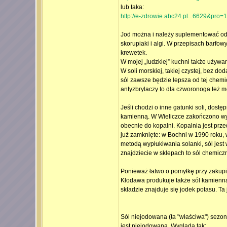
lub taka:
http://e-zdrowie.abc24.pl...6629&pro
Jod można i należy suplementować odd
skorupiaki i algi. W przepisach barfow
krewetek.
W mojej „ludzkiej” kuchni także używam
W soli morskiej, takiej czystej, bez d
sól zawsze będzie lepsza od tej chemic
antyzbrylaczy to dla czworonoga też m
Jeśli chodzi o inne gatunki soli, dostęp
kamienną. W Wieliczce zakończono wyd
obecnie do kopalni. Kopalnia jest prz
już zamknięte: w Bochni w 1990 roku, 
metodą wypłukiwania solanki, sól jest
znajdziecie w sklepach to sól chemicz
Ponieważ łatwo o pomyłkę przy zakupi
Kłodawa produkuje także sól kamienną 
składzie znajduje się jodek potasu. Ta
Sól niejodowana (ta "właściwa") sezon
jest niejodowana. Wygląda tak: