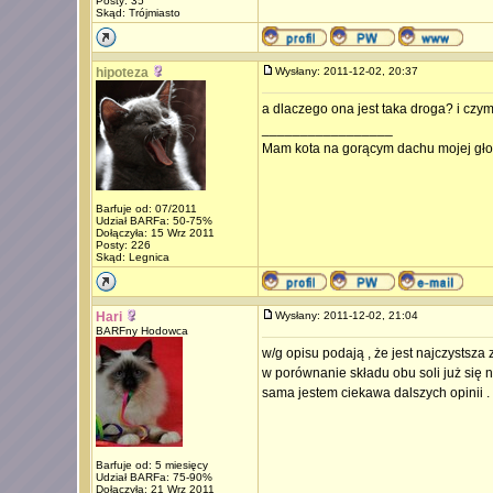
Posty: 35
Skąd: Trójmiasto
hipoteza
Wysłany: 2011-12-02, 20:37
a dlaczego ona jest taka droga? i czym
_________________
Mam kota na gorącym dachu mojej głow
Barfuje od: 07/2011
Udział BARFa: 50-75%
Dołączyła: 15 Wrz 2011
Posty: 226
Skąd: Legnica
Hari
Wysłany: 2011-12-02, 21:04
BARFny Hodowca
w/g opisu podają , że jest najczystsza 
w porównanie składu obu soli już się n
sama jestem ciekawa dalszych opinii .
Barfuje od: 5 miesięcy
Udział BARFa: 75-90%
Dołączyła: 21 Wrz 2011