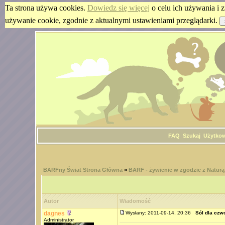
Ta strona używa cookies.
Dowiedz się więcej
o celu ich używania i z
używanie cookie, zgodnie z aktualnymi ustawieniami przeglądarki.
FAQ
Szukaj
Użytko
BARFny Świat Strona Główna
»
BARF - żywienie w zgodzie z Naturą
Autor
Wiadomość
dagnes
Wysłany: 2011-09-14, 20:36
Sól dla czw
Administrator