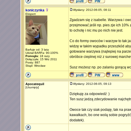
koniczynka
Wysłany: 2012-06-05, 08:11
Ekspert
Zgadzam się z isabelle. Warzywa i ow
przejmować jeśli np. pies zje ich 10
to ochotę i nic mu po nich nie jest.
Co do formy owoców i warzyw to tak j
widzę w takim wypadku przeszkód aby 
Barfuje od: 3 lata
gotowane warzywa (najlepiej na parze).
Udział BARFa: 90-100%
Pomogła:
18 razy
obróbce cieplnej niż z surowej marche
Dołączyła: 15 Wrz 2011
Posty: 887
Skąd: Wrocław
Susz możesz np. po zalaniu gorącą wo
Apocatequil
Wysłany: 2012-06-05, 09:13
[
Usunięty
]
Dziękuję za odpowiedź :)
Ten susz jedzą zdecydowanie najchętn
Owoce tak czy siak podaję, tak na praw
kawałkach, bo one wolą sobie pogryźć 
dodatek).