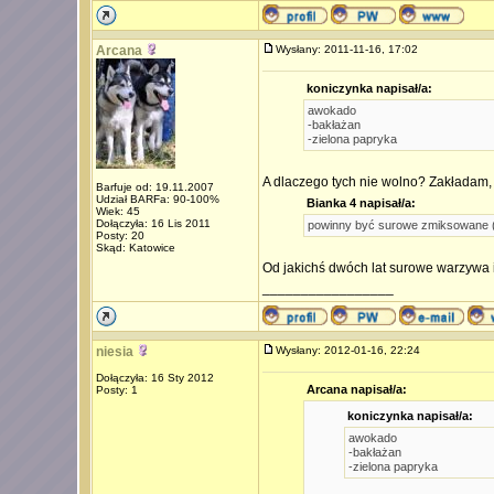
Arcana
Wysłany: 2011-11-16, 17:02
koniczynka napisał/a:
awokado
-bakłażan
-zielona papryka
A dlaczego tych nie wolno? Zakładam, 
Barfuje od: 19.11.2007
Udział BARFa: 90-100%
Bianka 4 napisał/a:
Wiek: 45
Dołączyła: 16 Lis 2011
powinny być surowe zmiksowane (z
Posty: 20
Skąd: Katowice
Od jakichś dwóch lat surowe warzywa i
_________________
niesia
Wysłany: 2012-01-16, 22:24
Dołączyła: 16 Sty 2012
Arcana napisał/a:
Posty: 1
koniczynka napisał/a:
awokado
-bakłażan
-zielona papryka