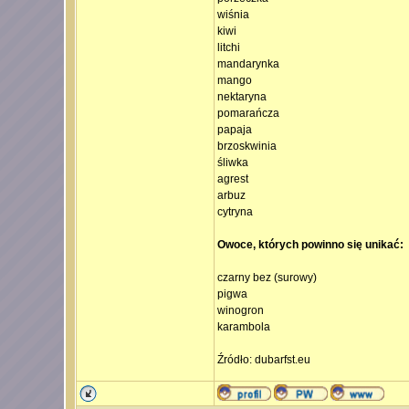
wiśnia
kiwi
litchi
mandarynka
mango
nektaryna
pomarańcza
papaja
brzoskwinia
śliwka
agrest
arbuz
cytryna
Owoce, których powinno się unikać:
czarny bez (surowy)
pigwa
winogron
karambola
Źródło: dubarfst.eu