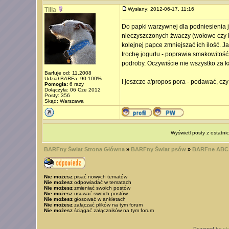
Tilia
Wysłany: 2012-06-17, 11:16
Do papki warzywnej dla podniesienia j
nieczyszczonych żwaczy (wołowe czy ba
kolejnej papce zmniejszać ich ilość. Ja
trochę jogurtu - poprawia smakowitoś
podroby. Oczywiście nie wszystko za 
Barfuje od: 11.2008
Udział BARFa: 90-100%
I jeszcze a'propos pora - podawać, czy
Pomogła:
6 razy
Dołączyła: 06 Cze 2012
Posty: 356
Skąd: Warszawa
Wyświetl posty z ostatni
BARFny Świat Strona Główna
»
BARFny Świat psów
»
BARFne ABC 
Nie możesz
pisać nowych tematów
Nie możesz
odpowiadać w tematach
Nie możesz
zmieniać swoich postów
Nie możesz
usuwać swoich postów
Nie możesz
głosować w ankietach
Nie możesz
załączać plików na tym forum
Nie możesz
ściągać załączników na tym forum
Powered by
p