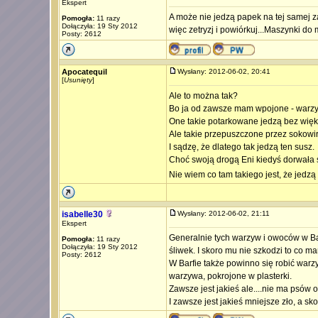
Ekspert
A może nie jedzą papek na tej samej za
Pomogła:
11 razy
Dołączyła: 19 Sty 2012
więc zetryzj i powiórkuj...Maszynki do
Posty: 2612
Apocatequil
Wysłany: 2012-06-02, 20:41
[
Usunięty
]
Ale to można tak?
Bo ja od zawsze mam wpojone - warzyw
One takie potarkowane jedzą bez wię
Ale takie przepuszczone przez sokowir
I sądzę, że dlatego tak jedzą ten susz.
Choć swoją drogą Eni kiedyś dorwała 
Nie wiem co tam takiego jest, że jedzą t
isabelle30
Wysłany: 2012-06-02, 21:11
Ekspert
Generalnie tych warzyw i owoców w Barfi
Pomogła:
11 razy
Dołączyła: 19 Sty 2012
śliwek. I skoro mu nie szkodzi to co 
Posty: 2612
W Barfie także powinno się robić warz
warzywa, pokrojone w plasterki.
Zawsze jest jakieś ale....nie ma psów
I zawsze jest jakieś mniejsze zło, a sk