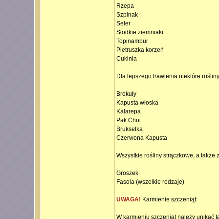
Rzepa
Szpinak
Seler
Słodkie ziemniaki
Topinambur
Pietruszka korzeń
Cukinia
Dla lepszego trawienia niektóre rośli
Brokuły
Kapusta włoska
Kalarepa
Pak Choi
Brukselka
Czerwona Kapusta
Wszystkie rośliny strączkowe, a takż
Groszek
Fasola (wszelkie rodzaje)
UWAGA!
Karmienie szczeniąt:
W karmieniu szczeniąt należy unikać t