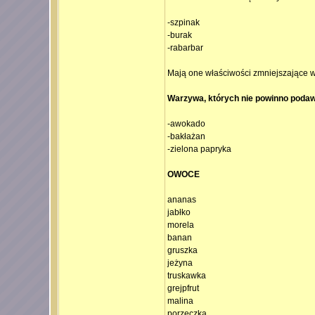
-szpinak
-burak
-rabarbar
Mają one właściwości zmniejszające w
Warzywa, których nie powinno podaw
-awokado
-bakłażan
-zielona papryka
OWOCE
ananas
jabłko
morela
banan
gruszka
jeżyna
truskawka
grejpfrut
malina
porzeczka