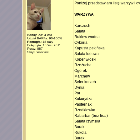
Poniżej przedstawiam listę warzyw i 
WARZYWA
Karczoch
Sałata
Barfuje od: 3 lata
Rukiew wodna
Udział BARFa: 90-100%
Pomogła:
18 razy
Cykoria
Dołączyła: 15 Wrz 2011
Kapusta pekińska
Posty: 887
Skąd: Wrocław
Sałata lodowa
Koper włoski
Rzeżucha
Ogórek
Marchew
Seler korzeń
Dynia
Por
Kukurydza
Pasternak
Rzodkiewka
Rabarbar (bez liści)
Sałata rzymska
Burak
Rukola
Burak