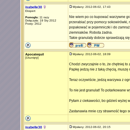
isabelle30
Wysłany: 2012-06-02, 17:43
Ekspert
Nie wiem po co kupować warzywne gra
Pomogła:
11 razy
Dołączyła: 19 Sty 2012
przerabiać przy pomocy sokowirówki, m
Posty: 2612
popakować w pojemniczki i do zamraża
ziemniaków. Robota żadna.
Takie granulaty dobrze sprawdzają s
Apocatequil
Wysłany: 2012-06-02, 18:09
[
Usunięty
]
Chodzi zwyczajnie o to, że chętniej to 
Papkę jedzą nie z taką chęcią, muszę m
Teraz oczywiście, jedzą warzywa z og
To nie jest granulat! To potarkowane
Pytam z ciekawości, bo gdzieś wyżej w
Zastanawia mnie czy strawność tego su
isabelle30
Wysłany: 2012-06-02, 20:15