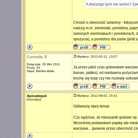
A dlaczego tych nie wolno? Zak
Chodzi o obecność solaniny - toksyczn
należą m.in. ziemniaki, pomidory, pap
zielonych ziemniakach i pomidorach, d
spożycia), a pomidory dla psów (jeśli
Carmella
Wysłany: 2012-02-12, 13:07
Dołączyła: 29 Wrz 2011
Ja przez jakiś czas gotowałam warzywa
Posty: 81
Skąd: Bielsko-Biała
banan, jabłko); od niedawna pożyczam
trochę się boję czy nie rozwalę sokowi
Apocatequil
Wysłany: 2012-06-02, 15:41
[
Usunięty
]
Odświeżę stary temat.
Czy sądzicie, że mieszanki gotowe np
Wcześniej podawałam papkę ale niedawn
warzywa... (pewnie przez obecność czo