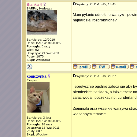
Bianka 4
Wysłany: 2011-10-15, 16:45
BARFny Hodowca
Mam pytanie odnośnie warzyw - powinn
najbardziej rozdrobnione?
Barfuje od: 12/2010
Udział BARFa: 90-100%
Pomogła:
5 razy
Wiek: 62
Dołączyła: 21 Wrz 2011
Posty: 1070
Skąd: Warszawa
koniczynka
Wysłany: 2011-10-15, 20:57
Ekspert
Teoretycznie ogolnie zaleca sie aby b
niemieckich sasiadiw, a takze czesc a
zalac woda i poczekac np. Lunderland
Ziemniaki oraz wszelkie warzywa str
w osobnym temacie.
Barfuje od: 3 lata
Udział BARFa: 90-100%
Pomogła:
18 razy
Dołączyła: 15 Wrz 2011
Posty: 887
Skąd: Wrocław