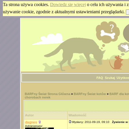
Ta strona używa cookies.
Dowiedz się więcej
o celu ich używania i z
używanie cookie, zgodnie z aktualnymi ustawieniami przeglądarki.
FAQ
Szukaj
Użytko
BARFny Świat Strona Główna
»
BARFny Świat kotów
»
BARF dla kot
chorobach nerek
Autor
Wiadomość
dagnes
Wysłany: 2011-09-19, 09:10
Żywienie w
Administrator