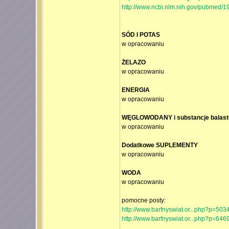
http://www.ncbi.nlm.nih.gov/pubmed/
SÓD I POTAS
w opracowaniu
ŻELAZO
w opracowaniu
ENERGIA
w opracowaniu
WĘGLOWODANY i substancje balas
w opracowaniu
Dodatkowe SUPLEMENTY
w opracowaniu
WODA
w opracowaniu
pomocne posty:
http://www.barfnyswiat.or...php?p=50
http://www.barfnyswiat.or...php?p=64