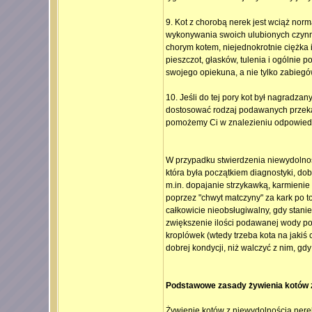
9. Kot z chorobą nerek jest wciąż nor
wykonywania swoich ulubionych czynnoś
chorym kotem, niejednokrotnie ciężka 
pieszczot, głasków, tulenia i ogólnie p
swojego opiekuna, a nie tylko zabieg
10. Jeśli do tej pory kot był nagradza
dostosować rodzaj podawanych przekąs
pomożemy Ci w znalezieniu odpowiedn
W przypadku stwierdzenia niewydolnośc
która była początkiem diagnostyki, dob
m.in. dopajanie strzykawką, karmienie
poprzez "chwyt matczyny" za kark po to, 
całkowicie nieobsługiwalny, gdy stani
zwiększenie ilości podawanej wody pon
kroplówek (wtedy trzeba kota na jakiś 
dobrej kondycji, niż walczyć z nim, gdy
Podstawowe zasady żywienia kotów 
Żywienie kotów z niewydolnością nerek