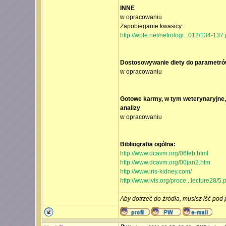
INNE
w opracowaniu
Zapobieganie kwasicy:
http://wple.net/nefrologi...012/134-137.
Dostosowywanie diety do parametró
w opracowaniu
Gotowe karmy, w tym weterynaryjne, 
analizy
w opracowaniu
Bibliografia ogólna:
http://www.dcavm.org/06feb.html
http://www.dcavm.org/00jan2.htm
http://www.iris-kidney.com/
http://www.ivis.org/proce...lecture28/5.
_________________
Aby dotrzeć do źródła, musisz iść pod 