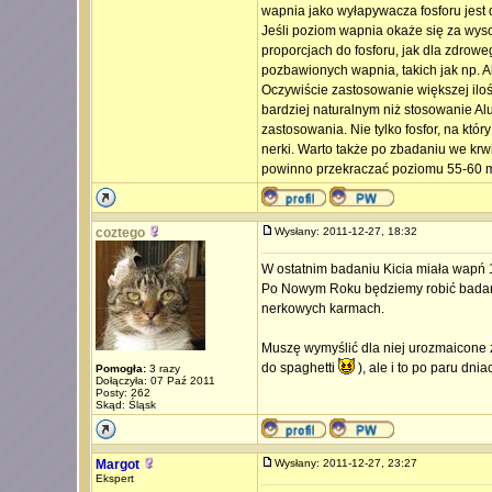
wapnia jako wyłapywacza fosforu jest 
Jeśli poziom wapnia okaże się za wysok
proporcjach do fosforu, jak dla zdrowe
pozbawionych wapnia, takich jak np. Al
Oczywiście zastosowanie większej ilo
bardziej naturalnym niż stosowanie Al
zastosowania. Nie tylko fosfor, na któ
nerki. Warto także po zbadaniu we krwi 
powinno przekraczać poziomu 55-60 m
coztego
Wysłany: 2011-12-27, 18:32
W ostatnim badaniu Kicia miała wapń 11 
Po Nowym Roku będziemy robić badania
nerkowych karmach.
Muszę wymyślić dla niej urozmaicone ża
do spaghetti
), ale i to po paru dni
Pomogła:
3 razy
Dołączyła: 07 Paź 2011
Posty: 262
Skąd: Śląsk
Margot
Wysłany: 2011-12-27, 23:27
Ekspert