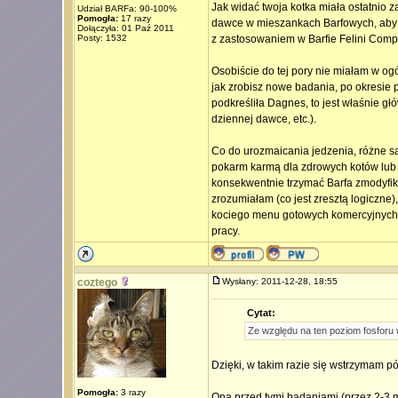
Jak widać twoja kotka miała ostatnio 
Udział BARFa: 90-100%
Pomogła:
17 razy
dawce w mieszankach Barfowych, aby c
Dołączyła: 01 Paź 2011
Posty: 1532
z zastosowaniem w Barfie Felini Compl
Osobiście do tej pory nie miałam w o
jak zrobisz nowe badania, po okresie p
podkreśliła Dagnes, to jest właśnie g
dziennej dawce, etc.).
Co do urozmaicania jedzenia, różne są
pokarm karmą dla zdrowych kotów lub m
konsekwentnie trzymać Barfa zmodyfik
zrozumiałam (co jest zresztą logiczne
kociego menu gotowych komercyjnych 
pracy.
coztego
Wysłany: 2011-12-28, 18:55
Cytat:
Ze względu na ten poziom fosforu 
Dzięki, w takim razie się wstrzymam p
Pomogła:
3 razy
Ona przed tymi badaniami (przez 2-3 m