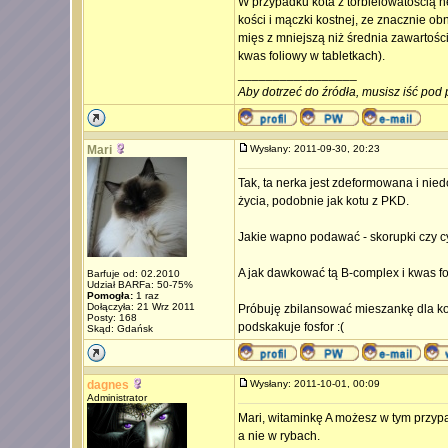
W przypadku kota z torbielowatością n
kości i mączki kostnej, ze znacznie ob
mięs z mniejszą niż średnia zawartości
kwas foliowy w tabletkach).
_________________
Aby dotrzeć do źródła, musisz iść pod 
Mari
Wysłany: 2011-09-30, 20:23
Tak, ta nerka jest zdeformowana i nied
życia, podobnie jak kotu z PKD.
Jakie wapno podawać - skorupki czy c
A jak dawkować tą B-complex i kwas f
Barfuje od: 02.2010
Udział BARFa: 50-75%
Pomogła:
1 raz
Dołączyła: 21 Wrz 2011
Próbuję zbilansować mieszankę dla kota,
Posty: 168
podskakuje fosfor :(
Skąd: Gdańsk
dagnes
Wysłany: 2011-10-01, 00:09
Administrator
Mari, witaminkę A możesz w tym przypa
a nie w rybach.