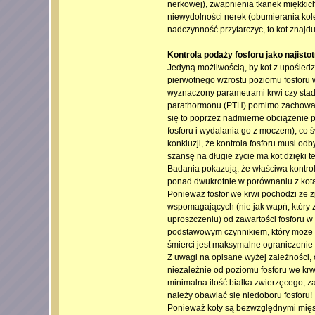
nerkowej), zwapnienia tkanek miękkich,
niewydolności nerek (obumierania kol
nadczynność przytarczyc, to kot znajdu
Kontrola podaży fosforu jako najisto
Jedyną możliwością, by kot z upośledz
pierwotnego wzrostu poziomu fosforu we
wyznaczony parametrami krwi czy sta
parathormonu (PTH) pomimo zachowan
się to poprzez nadmierne obciążenie p
fosforu i wydalania go z moczem), co ś
konkluzji, że kontrola fosforu musi 
szansę na długie życie ma kot dzięki t
Badania pokazują, że właściwa kontrol
ponad dwukrotnie w porównaniu z kotam
Ponieważ fosfor we krwi pochodzi ze z
wspomagających (nie jak wapń, który z
uproszczeniu) od zawartości fosforu w 
podstawowym czynnikiem, który może z
śmierci jest maksymalne ograniczenie 
Z uwagi na opisane wyżej zależności, 
niezależnie od poziomu fosforu we krw
minimalna ilość białka zwierzęcego, z
należy obawiać się niedoboru fosforu!
Ponieważ koty są bezwzględnymi mięsoże