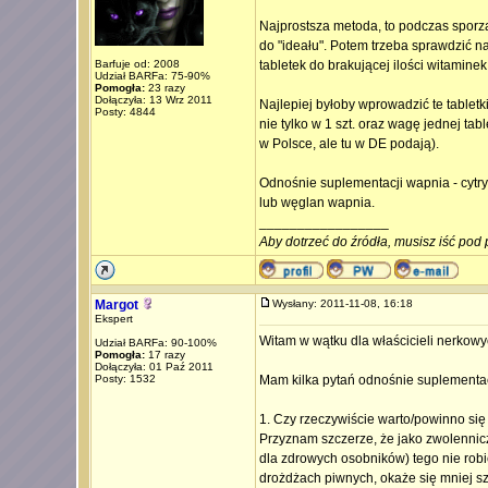
Najprostsza metoda, to podczas sporz
do "ideału". Potem trzeba sprawdzić na
Barfuje od: 2008
tabletek do brakującej ilości witamine
Udział BARFa: 75-90%
Pomogła:
23 razy
Dołączyła: 13 Wrz 2011
Najlepiej byłoby wprowadzić te tabletk
Posty: 4844
nie tylko w 1 szt. oraz wagę jednej t
w Polsce, ale tu w DE podają).
Odnośnie suplementacji wapnia - cytr
lub węglan wapnia.
_________________
Aby dotrzeć do źródła, musisz iść pod 
Margot
Wysłany: 2011-11-08, 16:18
Ekspert
Witam w wątku dla właścicieli nerkowy
Udział BARFa: 90-100%
Pomogła:
17 razy
Dołączyła: 01 Paź 2011
Posty: 1532
Mam kilka pytań odnośnie suplementac
1. Czy rzeczywiście warto/powinno si
Przyznam szczerze, że jako zwolenniczk
dla zdrowych osobników) tego nie robię
drożdżach piwnych, okaże się mniej s