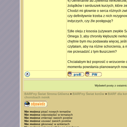
4) Generalnie ad żywienia nerkowców, 
żolądków i serduszek kurzych, które z
Chodzi mi głownie o serca różnych zwi
czy definitywnie trzeba z nich rezygn
indyczych, czy źle postępuję?
5)Ile oleju z łososia (używam zwykle
Omega 3, aby chroniły kłębuszki nerkow
chętnie bym mu podawała więcej, jeśli 
czytałam, aby na różne schorzenia, a n
nie przesadzić z tym tłuszczem?
Chciałabym też poprosić o wrzucenie 
momentu powstania planowanych nowych
Wyświetl posty z ostatni
BARFny Świat Strona Główna
»
BARFny Świat kotów
»
BARF dla kot
chorobach nerek
Nie możesz
pisać nowych tematów
Nie możesz
odpowiadać w tematach
Nie możesz
zmieniać swoich postów
Nie możesz
usuwać swoich postów
Nie możesz
głosować w ankietach