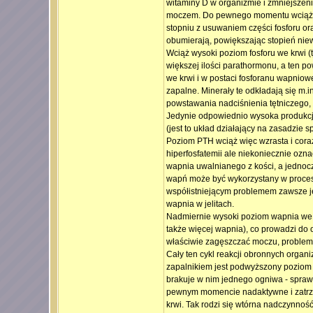
witaminy D w organizmie i zmniejszenie
moczem. Do pewnego momentu wciąż cz
stopniu z usuwaniem części fosforu ora
obumierają, powiększając stopień nie
Wciąż wysoki poziom fosforu we krwi (
większej ilości parathormonu, a ten p
we krwi i w postaci fosforanu wapniowe
zapalne. Minerały te odkładają się m.in
powstawania nadciśnienia tętniczego, a
Jedynie odpowiednio wysoka produkcja
(jest to układ działający na zasadzie 
Poziom PTH wciąż więc wzrasta i cora
hiperfosfatemii ale niekoniecznie ozna
wapnia uwalnianego z kości, a jednoc
wapń może być wykorzystany w procesa
współistniejącym problemem zawsze jes
wapnia w jelitach.
Nadmiernie wysoki poziom wapnia we 
także więcej wapnia), co prowadzi do 
właściwie zagęszczać moczu, problem
Cały ten cykl reakcji obronnych organ
zapalnikiem jest podwyższony poziom f
brakuje w nim jednego ogniwa - spraw
pewnym momencie nadaktywne i zatrzym
krwi. Tak rodzi się wtórna nadczynnoś