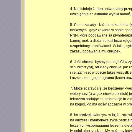
4. Nie istnieje żaden uniwersalny pr
uwzględniając aktualne wyniki badań
5. Co do zasady - każda mokra dieta 
nerkowymi, gdyż zawiera w sobie spo
PNN, które poddawane są płynoterapii 
karmę, mokra dieta nie jest bezwzględn
uzupełniany kroplówkami. W takiej sytu
zakazu podawania mu chrupek.
6. Jeśli chcesz, byśmy pomogli Ci w ży
schudł/przytył), od kiedy choruje, jak 
i ile. Zamieść w poście także wszyst
i rozszerzonego jonogramu (krew) or
7. Może zdarzyć się, że będziemy kwes
weterynarz (a wręcz niewielu z nich) j
lekarzem podając mu informacje tu zam
na kogoś, kto ma doświadczenie w pr
8. Im prędzej uwierzysz w to, że zdrow
na dłuższe i komfortowe życie będzie 
leczeniu i wspomaganiu leczenia dietą. 
tygodni albo rzadziej. My możemy jedy