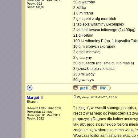
Dołączyła: 07 Paź 2011
50 g wątroby
Posty: 262
Skąd: Śląsk
2 żółtka
1,6 ml tranu
2 g mączki z alg morskich
1 tabletka witaminy B-complex
2 tabletki kwasu foliowego (2x400µg)
21 g Fortain
100 IU witaminy E (np. 1 kapsułka Toko
10 g mielonych skorupek
3 g soli morskiej
2 g tauryny
50 g tłuszczu (np. smalcu lub masła)
3 łyżeczki oleju z łososia
250 ml wody
50 g warzyw
Margot
Wysłany: 2011-12-27, 11:16
Ekspert
"coztego", w kwestii samego przepisu,
Udział BARFa: 90-100%
Pomogła:
17 razy
rzecz z własnego doświadczenia z żywie
Dołączyła: 01 Paź 2011
Posty: 1532
propozycją Dagnes dla kotów nerkowych
tak, aby jego stosunek do fosforu mieśc
znajduje się w skorupkach ma wiązać
Wówczas fosfor zamiast przenikać do 