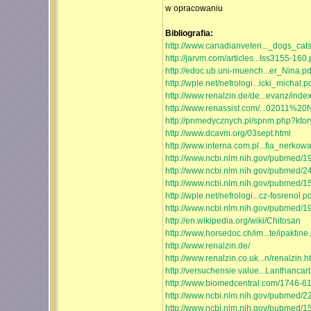
w opracowaniu
Bibliografia:
http://www.canadianveteri..._dogs_cats
http://jarvm.com/articles...Iss3155-160.
http://edoc.ub.uni-muench...er_Nina.pd
http://wple.net/nefrologi...icki_michal.p
http://www.renalzin.de/de...evanz/inde
http://www.renassist.com/...02011%20
http://pnmedycznych.pl/spnm.php?kto
http://www.dcavm.org/03sept.html
http://www.interna.com.pl...fia_nerkow
http://www.ncbi.nlm.nih.gov/pubmed/
http://www.ncbi.nlm.nih.gov/pubmed/
http://www.ncbi.nlm.nih.gov/pubmed/
http://wple.net/nefrologi...cz-fosrenol.pd
http://www.ncbi.nlm.nih.gov/pubmed/
http://en.wikipedia.org/wiki/Chitosan
http://www.horsedoc.ch/im...te/ipaktine.
http://www.renalzin.de/
http://www.renalzin.co.uk...n/renalzin.h
http://versuchensie.value...Lanthancar
http://www.biomedcentral.com/1746-6
http://www.ncbi.nlm.nih.gov/pubmed/
http://www.ncbi.nlm.nih.gov/pubmed/