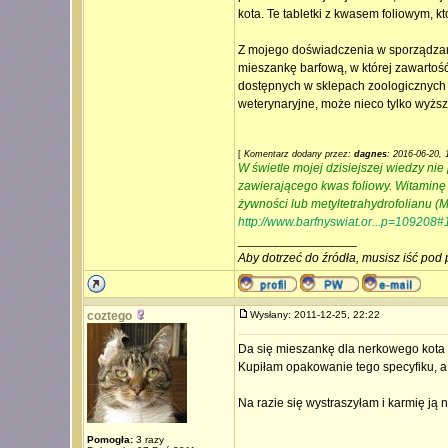
kota. Te tabletki z kwasem foliowym, k
Z mojego doświadczenia w sporządzan
mieszankę barfową, w której zawartość
dostępnych w sklepach zoologicznych (t
weterynaryjne, może nieco tylko wyższ
[
Komentarz dodany przez:
dagnes
: 2016-06-20, 
W świetle mojej dzisiejszej wiedzy ni
zawierającego kwas foliowy. Witaminę 
żywności lub metyltetrahydrofolianu (M
http://www.barfnyswiat.or...p=109208
_________________
Aby dotrzeć do źródła, musisz iść pod 
coztego
Wysłany: 2011-12-25, 22:22
Da się mieszankę dla nerkowego kota 
Kupiłam opakowanie tego specyfiku, a 
Na razie się wystraszyłam i karmię ją
Pomogła:
3 razy