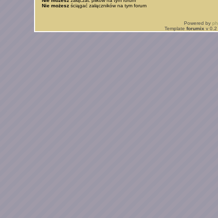
Nie możesz
załączać plików na tym forum
Nie możesz
ściągać załączników na tym forum
Powered by
p
Template
forumix
v 0.2