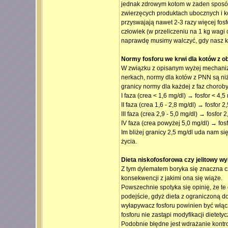
jednak zdrowym kotom w żaden sposób 
zwierzęcych produktach ubocznych i ko
przyswajają nawet 2-3 razy więcej fosfo
człowiek (w przeliczeniu na 1 kg wagi
naprawdę musimy walczyć, gdy nasz k
Normy fosforu we krwi dla kotów z o
W związku z opisanym wyżej mechanizm
nerkach, normy dla kotów z PNN są niżs
granicy normy dla każdej z faz choroby
I faza (crea < 1,6 mg/dl) → fosfor < 4,5
II faza (crea 1,6 - 2,8 mg/dl) → fosfor 2
III faza (crea 2,9 - 5,0 mg/dl) → fosfor 2
IV faza (crea powyżej 5,0 mg/dl) → fosfo
Im bliżej granicy 2,5 mg/dl uda nam s
życia.
Dieta niskofosforowa czy jelitowy w
Z tym dylematem boryka się znaczna cz
konsekwencji z jakimi ona się wiąże.
Powszechnie spotyka się opinię, że te 
podejście, gdyż dieta z ograniczoną d
wyłapywacz fosforu powinien być włąc
fosforu nie zastąpi modyfikacji dietety
Podobnie błędne jest wdrażanie kontro