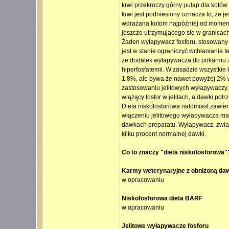
krwi przekroczy górny pułap dla kotów
krwi jest podniesiony oznacza to, że j
wdrażana kotom najpóźniej od moment
jeszcze utrzymującego się w granicac
Żaden wyłapywacz fosforu, stosowany 
jest w stanie ograniczyć wchłaniania t
że dodatek wyłapywacza do pokarmu za
hiperfosfatemii. W zasadzie wszystkie 
1,8%, ale bywa że nawet powyżej 2% 
zastosowaniu jelitowych wyłapywaczy. 
wiążący fosfor w jelitach, a dawki pot
Dieta niskofosforowa natomiast zawiera 
włączeniu jelitowego wyłapywacza ma
dawkach preparatu. Wyłapywacz, związ
kilku procent normalnej dawki.
Co to znaczy "dieta niskofosforowa"
Karmy weterynaryjne z obniżoną daw
w opracowaniu
Niskofosforowa dieta BARF
w opracowaniu
Jelitowe wyłapywacze fosforu