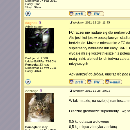
Dołączyła: 07 Paź 2011
Posty: 262
Skąd: Śląsk
dagnes
Wysłany: 2011-12-26, 11:45
Administrator
FC raczej nie nadaje się dla nerkowyc
Ale jeśli kot jest w początkowym stad
będzie złe. Możesz mieszankę z FC daw
suplementy naturalne lub easy BARF, 
wydaje mi się korzystniejsze niż pol
Barfuje od: 2008
mają niski, ale jest to ich jedyna zale
Udział BARFa: 75-90%
odżywczych.
Pomogła:
23 razy
Dołączyła: 13 Wrz 2011
_________________
Posty: 4844
Aby dotrzeć do źródła, musisz iść pod 
coztego
Wysłany: 2011-12-26, 20:22
W takim razie, na razie jej namieszam
I zacznę gromadzić suplementy... wg 
0,5 kg gulaszu wołowego
0,5 kg mięsa z indyka ze skórą
Pomogła:
3 razy