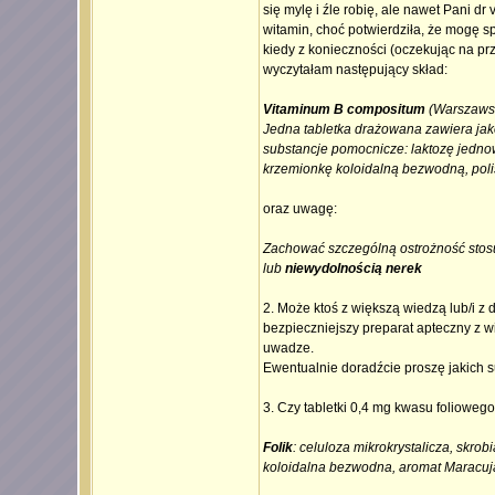
się mylę i źle robię, ale nawet Pani dr
witamin, choć potwierdziła, że mogę sp
kiedy z konieczności (oczekując na pr
wyczytałam następujący skład:
Vitaminum B compositum
(Warszawsk
Jedna tabletka drażowana zawiera jako
substancje pomocnicze: laktozę jedno
krzemionkę koloidalną bezwodną, polis
oraz uwagę:
Zachować szczególną ostrożność stosu
lub
niewydolnością nerek
2. Może ktoś z większą wiedzą lub/i z
bezpieczniejszy preparat apteczny z w
uwadze.
Ewentualnie doradźcie proszę jakich s
3. Czy tabletki 0,4 mg kwasu folioweg
Folik
: celuloza mikrokrystalicza, skr
koloidalna bezwodna, aromat Maracuj