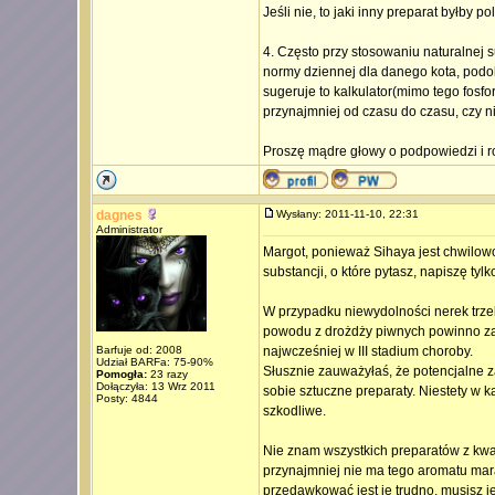
Jeśli nie, to jaki inny preparat byłb
4. Często przy stosowaniu naturalnej 
normy dziennej dla danego kota, podobn
sugeruje to kalkulator(mimo tego fosfo
przynajmniej od czasu do czasu, czy ni
Proszę mądre głowy o podpowiedzi i r
dagnes
Wysłany: 2011-11-10, 22:31
Administrator
Margot, ponieważ Sihaya jest chwilow
substancji, o które pytasz, napiszę tylk
W przypadku niewydolności nerek trzeb
powodu z drożdży piwnych powinno zal
Barfuje od: 2008
najwcześniej w III stadium choroby.
Udział BARFa: 75-90%
Słusznie zauważyłaś, że potencjalne za
Pomogła:
23 razy
Dołączyła: 13 Wrz 2011
sobie sztuczne preparaty. Niestety w k
Posty: 4844
szkodliwe.
Nie znam wszystkich preparatów z kwas
przynajmniej nie ma tego aromatu marac
przedawkować jest je trudno, musisz j