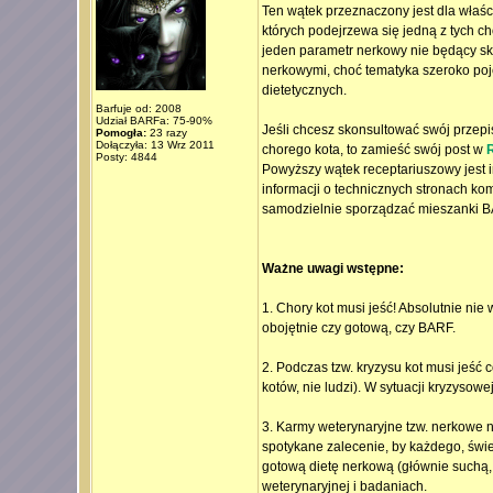
Ten wątek przeznaczony jest dla właśc
których podejrzewa się jedną z tych c
jeden parametr nerkowy nie będący sk
nerkowymi, choć tematyka szeroko pojęt
dietetycznych.
Barfuje od: 2008
Udział BARFa: 75-90%
Jeśli chcesz skonsultować swój przep
Pomogła:
23 razy
Dołączyła: 13 Wrz 2011
chorego kota, to zamieść swój post w
R
Posty: 4844
Powyższy wątek receptariuszowy jest 
informacji o technicznych stronach ko
samodzielnie sporządzać mieszanki B
Ważne uwagi wstępne:
1. Chory kot musi jeść! Absolutnie nie
obojętnie czy gotową, czy BARF.
2. Podczas tzw. kryzysu kot musi jeść
kotów, nie ludzi). W sytuacji kryzysowej
3. Karmy weterynaryjne tzw. nerkowe n
spotykane zalecenie, by każdego, świ
gotową dietę nerkową (głównie suchą,
weterynaryjnej i badaniach.