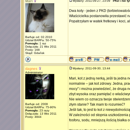
Mari
Wysłany: 2011-09-27, 23:09
PKD i nie ty
Dwa koty - jeden z PKD (torbielowatość
Właścicielka postanowiła przestawić n
Popatrzyłam w watek fretkowy i koci, a
Barfuje od: 02.2010
Udział BARFa: 50-75%
Pomogła:
1 raz
Dołączyła: 21 Wrz 2011
Posty: 168
Skąd: Gdańsk
dagnes
Wysłany: 2011-09-30, 13:44
Administrator
Mari, kot z jedną nerką, jeśli ta jedna
normalnie – jak kot zdrowy. Jedna, pr
mocy" i można powiedzieć, że druga nerk
zbyt wysoka oraz pamiętać o właściwy
Nie wiem co oznacza twoje stwierdzeni
Barfuje od: 2008
złym stanie? Tak mam to rozumieć?
Udział BARFa: 75-90%
Jeśli tak, to jest to kot z niewydolnoś
Pomogła:
23 razy
Dołączyła: 13 Wrz 2011
W zależności od stopnia uszkodzenia 
Posty: 4844
fosforu, sodu, mniejszą ilością białk