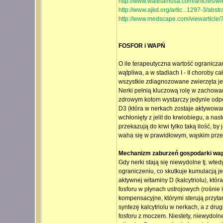
http://www.walthamusa.com/articles/wf
http://www.ajkd.org/artic...1297-3/abstr
http://www.medscape.com/viewarticle
FOSFOR i WAPŃ
O ile terapeutyczna wartość ogranicza
wątpliwa, a w stadiach I - II choroby 
wszystkie zdiagnozowane zwierzęta jes
Nerki pełnią kluczową rolę w zachowa
zdrowym kotom wystarczy jedynie odpow
D3 (która w nerkach zostaje aktywowan
wchłonięty z jelit do krwiobiegu, a na
przekazują do krwi tylko taką ilość, 
waha się w prawidłowym, wąskim przedz
Mechanizm zaburzeń gospodarki wapn
Gdy nerki stają się niewydolne tj. wted
ograniczeniu, co skutkuje kumulacją j
aktywnej witaminy D (kalcytriolu), któ
fosforu w płynach ustrojowych (rośnie
kompensacyjne, którymi sterują przyta
syntezę kalcytriolu w nerkach, a z dr
fosforu z moczem. Niestety, niewydolne