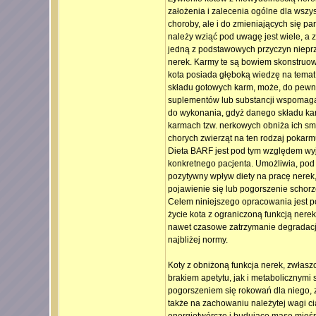
założenia i zalecenia ogólne dla wszys
choroby, ale i do zmieniających się p
należy wziąć pod uwagę jest wiele, a 
jedną z podstawowych przyczyn nieprz
nerek. Karmy te są bowiem skonstruow
kota posiada głęboką wiedzę na temat
składu gotowych karm, może, do pewny
suplementów lub substancji wspomagaj
do wykonania, gdyż danego składu kar
karmach tzw. nerkowych obniża ich sm
chorych zwierząt na ten rodzaj pokarm
Dieta BARF jest pod tym względem wy
konkretnego pacjenta. Umożliwia, pod
pozytywny wpływ diety na pracę nerek
pojawienie się lub pogorszenie schor
Celem niniejszego opracowania jest po
życie kota z ograniczoną funkcją nere
nawet czasowe zatrzymanie degradacji 
najbliżej normy.
Koty z obniżoną funkcja nerek, zwłas
brakiem apetytu, jak i metabolicznymi
pogorszeniem się rokowań dla niego,
także na zachowaniu należytej wagi c