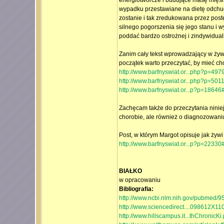
energiotwórcze i budujące masę mięś
wypadku przestawiane na dietę odchud
zostanie i tak zredukowana przez post
silnego pogorszenia się jego stanu i 
poddać bardzo ostrożnej i zindywiduali
Zanim cały tekst wprowadzający w żyw
początek warto przeczytać, by mieć ch
http://www.barfnyswiat.or...php?p=49
http://www.barfnyswiat.or...php?p=50
http://www.barfnyswiat.or...p?p=1864
Zachęcam także do przeczytania niniejs
chorobie, ale również o diagnozowaniu
Post, w którym Margot opisuje jak żyw
http://www.barfnyswiat.or...p?p=2233
BIAŁKO
w opracowaniu
Bibliografia:
http://www.ncbi.nlm.nih.gov/pubmed/
http://www.sciencedirect....098612X1
http://www.hillscampus.it...thChronicKi.