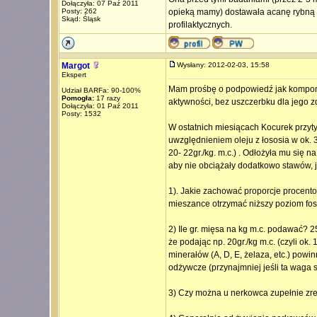
Dołączyła: 07 Paź 2011
Posty: 262
opieką mamy) dostawała acanę rybną (b
Skąd: Śląsk
profilaktycznych.
Margot
Wysłany: 2012-02-03, 15:58
Ekspert
Mam prośbę o podpowiedź jak kompono
Udział BARFa: 90-100%
Pomogła:
17 razy
aktywności, bez uszczerbku dla jego z
Dołączyła: 01 Paź 2011
Posty: 1532
W ostatnich miesiącach Kocurek przytył
uwzględnieniem oleju z łososia w ok. 
20- 22gr./kg. m.c.) . Odłożyła mu się 
aby nie obciążały dodatkowo stawów, je
1). Jakie zachować proporcje procentow
mieszance otrzymać niższy poziom fos
2) Ile gr. mięsa na kg m.c. podawać? 
że podając np. 20gr./kg m.c. (czyli ok.
minerałów (A, D, E, żelaza, etc.) pow
odżywcze (przynajmniej jeśli ta waga s
3) Czy można u nerkowca zupełnie zr