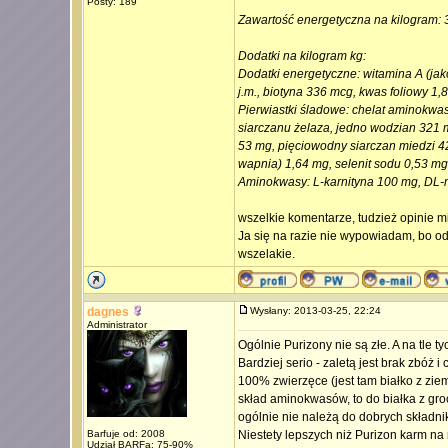
Posty: 189
Zawartość energetyczna na kilogram: 
Dodatki na kilogram kg:
Dodatki energetyczne: witamina A (jako
j.m., biotyna 336 mcg, kwas foliowy 1,
Pierwiastki śladowe: chelat aminokwa
siarczanu żelaza, jedno wodzian 321 
53 mg, pięciowodny siarczan miedzi 
wapnia) 1,64 mg, selenit sodu 0,53 mg
Aminokwasy: L-karnityna 100 mg, DL-
wszelkie komentarze, tudzież opinie m
Ja się na razie nie wypowiadam, bo od
wszelakie.
dagnes
Wysłany: 2013-03-25, 22:24
Administrator
Ogólnie Purizony nie są złe. A na tle t
Bardziej serio - zaletą jest brak zbóż 
100% zwierzęce (jest tam białko z ziem
skład aminokwasów, to do białka z gro
ogólnie nie należą do dobrych składni
Barfuje od: 2008
Niestety lepszych niż Purizon karm na 
Udział BARFa: 75-90%