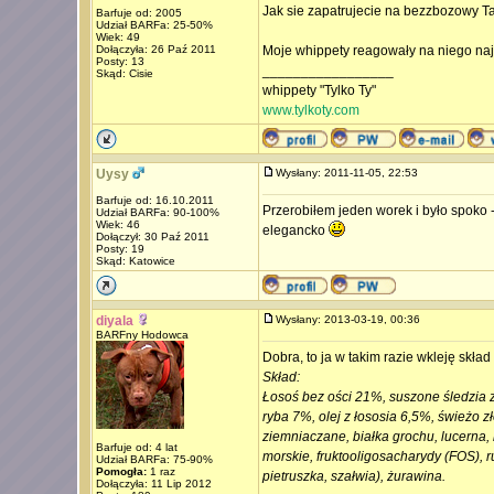
Jak sie zapatrujecie na bezzbozowy Ta
Barfuje od: 2005
Udział BARFa: 25-50%
Wiek: 49
Dołączyła: 26 Paź 2011
Moje whippety reagowały na niego na
Posty: 13
_________________
Skąd: Cisie
whippety "Tylko Ty"
www.tylkoty.com
Uysy
Wysłany: 2011-11-05, 22:53
Barfuje od: 16.10.2011
Przerobiłem jeden worek i było spoko 
Udział BARFa: 90-100%
Wiek: 46
elegancko
Dołączył: 30 Paź 2011
Posty: 19
Skąd: Katowice
diyala
Wysłany: 2013-03-19, 00:36
BARFny Hodowca
Dobra, to ja w takim razie wkleję skład
Skład:
Łosoś bez ości 21%, suszone śledzia 
ryba 7%, olej z łososia 6,5%, świeżo z
ziemniaczane, białka grochu, lucerna, 
Barfuje od: 4 lat
morskie, fruktooligosacharydy (FOS), r
Udział BARFa: 75-90%
Pomogła:
1 raz
pietruszka, szałwia), żurawina.
Dołączyła: 11 Lip 2012