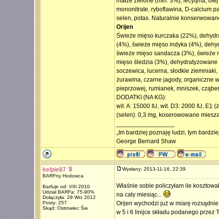
małże zielone (min. 3%), lecytyna, olej 
mononitrate, ryboflawina, D-calcium pa
selen, potas. Naturalnie konserwowane
Orijen
Świeże mięso kurczaka (22%), dehydr
(4%), świeże mięso indyka (4%), dehyd
świeże mięso sandacza (3%), świeże m
mięso śledzia (3%), dehydratyzowane m
soczewica, lucerna, słodkie ziemniaki,
żurawina, czarne jagody, organiczne wodo
pieprzowej, rumianek, mniszek, cząber
DODATKI (NA KG):
wit. A: 15000 IU, wit. D3: 2000 IU, E1
(selen): 0,3 mg, koserowowane mieszan
_________________
„Im bardziej poznaję ludzi, tym bardzi
George Bernard Shaw
kelpie87
Wysłany: 2013-11-16, 22:39
BARFny Hodowca
Właśnie sobie policzyłam ile kosztował
Barfuje od: VIII 2010
Udział BARFa: 75-90%
na cały miesiąc...
Dołączyła: 29 Wrz 2012
Posty: 257
Orijen wychodzi już w miarę rozsądnie, 
Skąd: Ostrowiec Św.
w 5 i 6 linijce składu podanego przez T