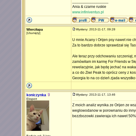
_________________
Ania & czarne ruskie
www.infiniventus.pl
Wierciłapa
Wysłany: 2013-11-17, 09:28
[
Usunięty
]
U mnie Acany i Orijen psy nawet nie chc
Za to bardzo dobrze sprawdzał się Tast
Ale teraz przy odchowaniu szczeniąt, 
zamówiłam im karmę For Friends w 5kg
rewelacyjnie, jak będę jechać na wakac
a co do Ziwi Peak to oprócz ceny z kos
Georgia to na co dzień zjada wszystko w
koniczynka
Wysłany: 2013-11-17, 13:46
Ekspert
Z moich analiz wynika ze Orijen ze ws
weglowodanow w porownaniu do innych 
bezzbozowki zawieraja ich nawet 50%
Barfuje od: 3 lata