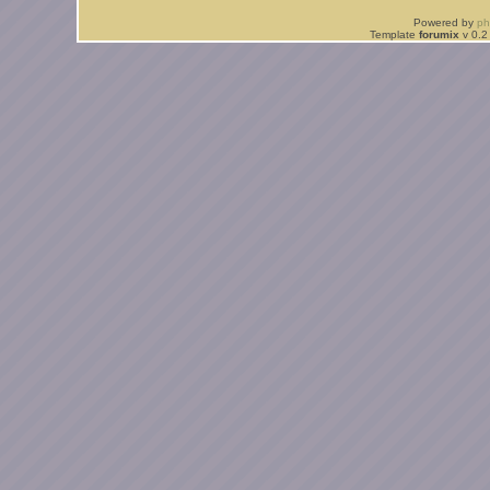
Powered by
p
Template
forumix
v 0.2