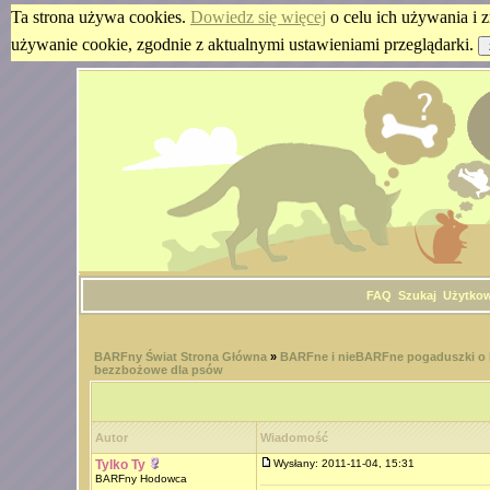
Ta strona używa cookies.
Dowiedz się więcej
o celu ich używania i z
używanie cookie, zgodnie z aktualnymi ustawieniami przeglądarki.
FAQ
Szukaj
Użytko
BARFny Świat Strona Główna
»
BARFne i nieBARFne pogaduszki o
bezzbożowe dla psów
Autor
Wiadomość
Tylko Ty
Wysłany: 2011-11-04, 15:31
BARFny Hodowca