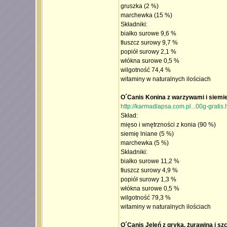
gruszka (2 %)
marchewka (15 %)
Składniki:
białko surowe 9,6 %
tłuszcz surowy 9,7 %
popiół surowy 2,1 %
włókna surowe 0,5 %
wilgotność 74,4 %
witaminy w naturalnych ilościach
O´Canis Konina z warzywami i siemi
http://karmadlapsa.com.pl...00g-gratis.
Skład:
mięso i wnętrzności z konia (90 %)
siemię lniane (5 %)
marchewka (5 %)
Składniki:
białko surowe 11,2 %
tłuszcz surowy 4,9 %
popiół surowy 1,3 %
włókna surowe 0,5 %
wilgotność 79,3 %
witaminy w naturalnych ilościach
O´Canis Jeleń z gryką, żurawiną i sz