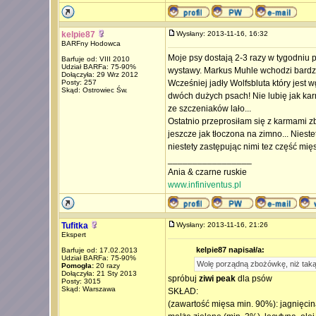
kelpie87
Wysłany: 2013-11-16, 16:32
BARFny Hodowca
Moje psy dostają 2-3 razy w tygodniu p
Barfuje od: VIII 2010
Udział BARFa: 75-90%
wystawy. Markus Muhle wchodzi bardzo
Dołączyła: 29 Wrz 2012
Posty: 257
Wcześniej jadły Wolfsbluta który jest 
Skąd: Ostrowiec Św.
dwóch dużych psach! Nie lubię jak kar
ze szczeniaków lało...
Ostatnio przeprosiłam się z karmami zb
jeszcze jak tłoczona na zimno... Niest
niestety zastępując nimi tez część m
_________________
Ania & czarne ruskie
www.infiniventus.pl
Tufitka
Wysłany: 2013-11-16, 21:26
Ekspert
kelpie87 napisał/a:
Barfuje od: 17.02.2013
Udział BARFa: 75-90%
Wolę porządną zbożówkę, niż ta
Pomogła:
20 razy
Dołączyła: 21 Sty 2013
spróbuj
ziwi peak
dla psów
Posty: 3015
Skąd: Warszawa
SKŁAD:
(zawartość mięsa min. 90%): jagnięcina