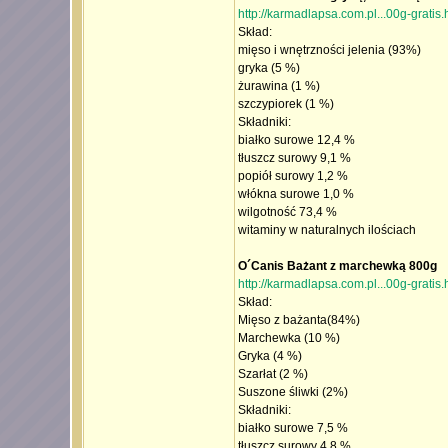
http://karmadlapsa.com.pl...00g-gratis.
Skład:
mięso i wnętrzności jelenia (93%)
gryka (5 %)
żurawina (1 %)
szczypiorek (1 %)
Składniki:
białko surowe 12,4 %
tłuszcz surowy 9,1 %
popiół surowy 1,2 %
włókna surowe 1,0 %
wilgotność 73,4 %
witaminy w naturalnych ilościach
O´Canis Bażant z marchewką 800g
http://karmadlapsa.com.pl...00g-gratis.
Skład:
Mięso z bażanta(84%)
Marchewka (10 %)
Gryka (4 %)
Szarłat (2 %)
Suszone śliwki (2%)
Składniki:
białko surowe 7,5 %
tłuszcz surowy 4,8 %