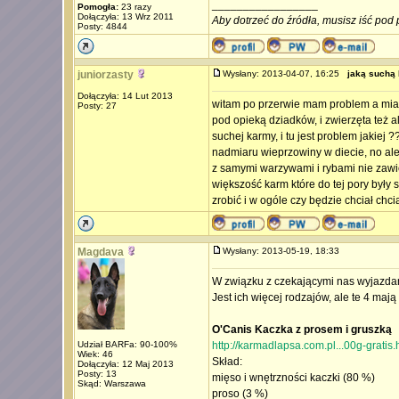
_________________
Pomogła:
23 razy
Dołączyła: 13 Wrz 2011
Aby dotrzeć do źródła, musisz iść pod 
Posty: 4844
juniorzasty
Wysłany: 2013-04-07, 16:25
jaką suchą
Dołączyła: 14 Lut 2013
witam po przerwie mam problem a mian
Posty: 27
pod opieką dziadków, i zwierzęta też a
suchej karmy, i tu jest problem jakiej 
nadmiaru wieprzowiny w diecie, no ale
z samymi warzywami i rybami nie zawie
większość karm które do tej pory były
zrobić i w ogóle czy będzie chciał chci
Magdava
Wysłany: 2013-05-19, 18:33
W związku z czekającymi nas wyjazdam
Jest ich więcej rodzajów, ale te 4 ma
O'Canis Kaczka z prosem i gruszką
Udział BARFa: 90-100%
http://karmadlapsa.com.pl...00g-gratis.
Wiek: 46
Skład:
Dołączyła: 12 Maj 2013
Posty: 13
mięso i wnętrzności kaczki (80 %)
Skąd: Warszawa
proso (3 %)