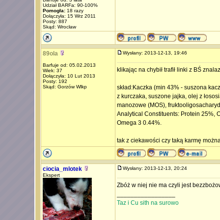
Udział BARFa: 90-100%
Pomogła:
18 razy
Dołączyła: 15 Wrz 2011
Posty: 887
Skąd: Wrocław
89ola
Wysłany: 2013-12-13, 19:46
Barfuje od: 05.02.2013
klikając na chybił trafił linki z BŚ zn
Wiek: 37
Dołączyła: 10 Lut 2013
Posty: 192
Skąd: Gorzów Wlkp
skład:Kaczka (min 43% - suszona kaczk
z kurczaka, suszone jajka, olej z łososi
manozowe (MOS), fruktooligosacharyd
Analytical Constituents: Protein 25%
Omega 3 0.44%.
tak z ciekawości czy taką karmę można
ciocia_mlotek
Wysłany: 2013-12-13, 20:24
Ekspert
Zbóż w niej nie ma czyli jest bezzboż
_________________
Taz i Cu sith na surowo