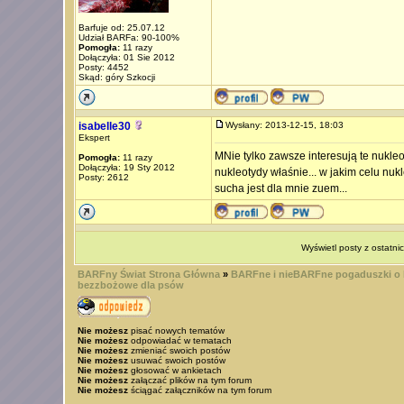
Barfuje od: 25.07.12
Udział BARFa: 90-100%
Pomogła:
11 razy
Dołączyła: 01 Sie 2012
Posty: 4452
Skąd: góry Szkocji
isabelle30
Wysłany: 2013-12-15, 18:03
Ekspert
MNie tylko zawsze interesują te nukleo
Pomogła:
11 razy
Dołączyła: 19 Sty 2012
nukleotydy właśnie... w jakim celu nuk
Posty: 2612
sucha jest dla mnie zuem...
Wyświetl posty z ostatni
BARFny Świat Strona Główna
»
BARFne i nieBARFne pogaduszki o
bezzbożowe dla psów
Nie możesz
pisać nowych tematów
Nie możesz
odpowiadać w tematach
Nie możesz
zmieniać swoich postów
Nie możesz
usuwać swoich postów
Nie możesz
głosować w ankietach
Nie możesz
załączać plików na tym forum
Nie możesz
ściągać załączników na tym forum