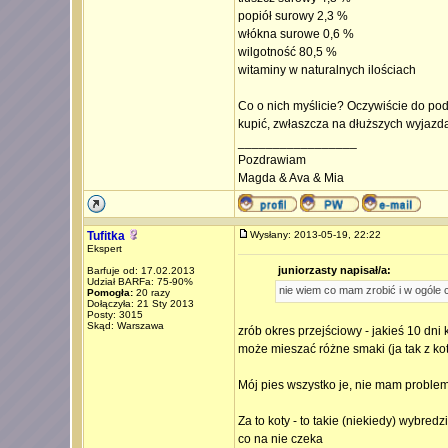
popiół surowy 2,3 %
włókna surowe 0,6 %
wilgotność 80,5 %
witaminy w naturalnych ilościach
Co o nich myślicie? Oczywiście do pod
kupić, zwłaszcza na dłuższych wyjazd
_________________
Pozdrawiam
Magda & Ava & Mia
Tufitka
Wysłany: 2013-05-19, 22:22
Ekspert
juniorzasty napisał/a:
Barfuje od: 17.02.2013
Udział BARFa: 75-90%
nie wiem co mam zrobić i w ogóle c
Pomogła:
20 razy
Dołączyła: 21 Sty 2013
Posty: 3015
Skąd: Warszawa
zrób okres przejściowy - jakieś 10 dn
może mieszać różne smaki (ja tak z kot
Mój pies wszystko je, nie mam proble
Za to koty - to takie (niekiedy) wybredz
co na nie czeka