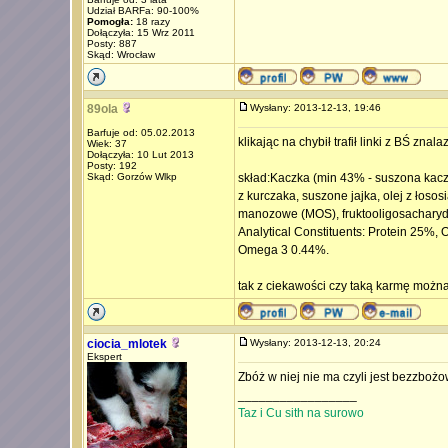
Udział BARFa: 90-100%
Pomogła:
18 razy
Dołączyła: 15 Wrz 2011
Posty: 887
Skąd: Wrocław
89ola
Wysłany: 2013-12-13, 19:46
Barfuje od: 05.02.2013
klikając na chybił trafił linki z BŚ zn
Wiek: 37
Dołączyła: 10 Lut 2013
Posty: 192
Skąd: Gorzów Wlkp
skład:Kaczka (min 43% - suszona kaczk
z kurczaka, suszone jajka, olej z łososi
manozowe (MOS), fruktooligosacharyd
Analytical Constituents: Protein 25%
Omega 3 0.44%.
tak z ciekawości czy taką karmę można
ciocia_mlotek
Wysłany: 2013-12-13, 20:24
Ekspert
Zbóż w niej nie ma czyli jest bezzboż
_________________
Taz i Cu sith na surowo