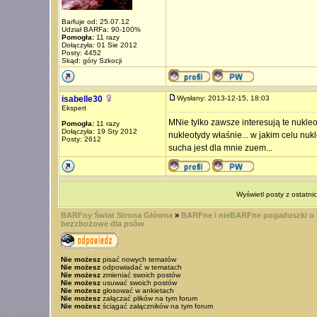
Barfuje od: 25.07.12
Udział BARFa: 90-100%
Pomogła:
11 razy
Dołączyła: 01 Sie 2012
Posty: 4452
Skąd: góry Szkocji
isabelle30
Wysłany: 2013-12-15, 18:03
Ekspert
MNie tylko zawsze interesują te nukleo
Pomogła:
11 razy
Dołączyła: 19 Sty 2012
nukleotydy właśnie... w jakim celu nuk
Posty: 2612
sucha jest dla mnie zuem...
Wyświetl posty z ostatni
BARFny Świat Strona Główna
»
BARFne i nieBARFne pogaduszki o
bezzbożowe dla psów
Nie możesz
pisać nowych tematów
Nie możesz
odpowiadać w tematach
Nie możesz
zmieniać swoich postów
Nie możesz
usuwać swoich postów
Nie możesz
głosować w ankietach
Nie możesz
załączać plików na tym forum
Nie możesz
ściągać załączników na tym forum