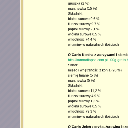
gruszka (2 %)
marchewka (15 %)
Składniki:
białko surowe 9,6 %
tłuszcz surowy 9,7 %
popiół surowy 2,1 %
włókna surowe 0,5 %
wilgotność 74,4 %
witaminy w naturalnych ilościach
O´Canis Konina z warzywami i siemi
http://karmadlapsa.com.pl...00g-gratis.
Skład:
mięso i wnętrzności z konia (90 %)
siemię lniane (5 %)
marchewka (5 %)
Składniki:
białko surowe 11,2 %
tłuszcz surowy 4,9 %
popiół surowy 1,3 %
włókna surowe 0,5 %
wilgotność 79,3 %
witaminy w naturalnych ilościach
O´Canis Jeleń z gryką, żurawiną i sz