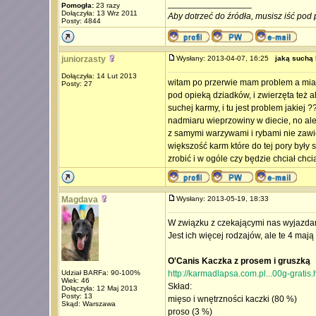
_________________
Pomogła:
23 razy
Dołączyła: 13 Wrz 2011
Aby dotrzeć do źródła, musisz iść pod 
Posty: 4844
juniorzasty
Wysłany: 2013-04-07, 16:25
jaką suchą
Dołączyła: 14 Lut 2013
witam po przerwie mam problem a mian
Posty: 27
pod opieką dziadków, i zwierzęta też a
suchej karmy, i tu jest problem jakiej 
nadmiaru wieprzowiny w diecie, no ale
z samymi warzywami i rybami nie zawie
większość karm które do tej pory były
zrobić i w ogóle czy będzie chciał chci
Magdava
Wysłany: 2013-05-19, 18:33
W związku z czekającymi nas wyjazdam
Jest ich więcej rodzajów, ale te 4 ma
O'Canis Kaczka z prosem i gruszką
Udział BARFa: 90-100%
http://karmadlapsa.com.pl...00g-gratis.
Wiek: 46
Skład:
Dołączyła: 12 Maj 2013
Posty: 13
mięso i wnętrzności kaczki (80 %)
Skąd: Warszawa
proso (3 %)