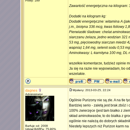
Posty: 189
Zawartość energetyczna na kilogram: 
Dodatki na kilogram kg:
Dodatki energetyczne: witamina A (jako
j.m., biotyna 336 mcg, kwas foliowy 1,
Pierwiastki śladowe: chelat aminokwa
siarczanu żelaza, jedno wodzian 321 
53 mg, pięciowodny siarczan miedzi 
wapnia) 1,64 mg, selenit sodu 0,53 mg
Aminokwasy: L-karnityna 100 mg, DL-
wszelkie komentarze, tudzież opinie m
Ja się na razie nie wypowiadam, bo od
wszelakie.
dagnes
Wysłany: 2013-03-25, 22:24
Administrator
Ogólnie Purizony nie są złe. A na tle t
Bardziej serio - zaletą jest brak zbóż 
100% zwierzęce (jest tam białko z ziem
skład aminokwasów, to do białka z gro
ogólnie nie należą do dobrych składni
Barfuje od: 2008
Niestety lepszych niż Purizon karm na 
Udział BARFa: 75-90%