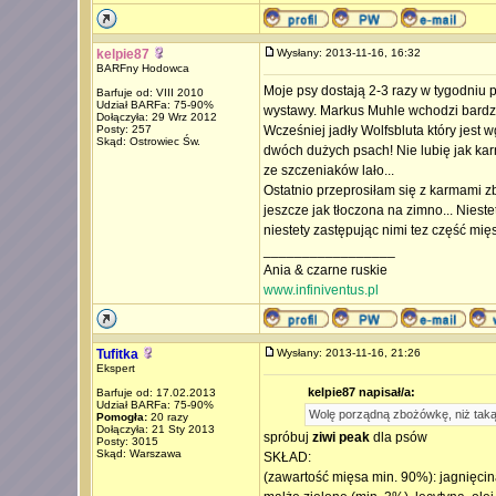
kelpie87
Wysłany: 2013-11-16, 16:32
BARFny Hodowca
Moje psy dostają 2-3 razy w tygodniu p
Barfuje od: VIII 2010
Udział BARFa: 75-90%
wystawy. Markus Muhle wchodzi bardzo
Dołączyła: 29 Wrz 2012
Posty: 257
Wcześniej jadły Wolfsbluta który jest 
Skąd: Ostrowiec Św.
dwóch dużych psach! Nie lubię jak kar
ze szczeniaków lało...
Ostatnio przeprosiłam się z karmami zb
jeszcze jak tłoczona na zimno... Niest
niestety zastępując nimi tez część m
_________________
Ania & czarne ruskie
www.infiniventus.pl
Tufitka
Wysłany: 2013-11-16, 21:26
Ekspert
kelpie87 napisał/a:
Barfuje od: 17.02.2013
Udział BARFa: 75-90%
Wolę porządną zbożówkę, niż ta
Pomogła:
20 razy
Dołączyła: 21 Sty 2013
spróbuj
ziwi peak
dla psów
Posty: 3015
Skąd: Warszawa
SKŁAD:
(zawartość mięsa min. 90%): jagnięcina