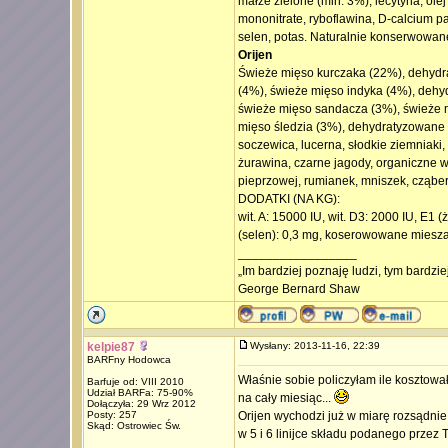
małże zielone (min. 3%), lecytyna, olej 
mononitrate, ryboflawina, D-calcium pa
selen, potas. Naturalnie konserwowane
Orijen
Świeże mięso kurczaka (22%), dehydr
(4%), świeże mięso indyka (4%), dehyd
świeże mięso sandacza (3%), świeże m
mięso śledzia (3%), dehydratyzowane m
soczewica, lucerna, słodkie ziemniaki,
żurawina, czarne jagody, organiczne wodo
pieprzowej, rumianek, mniszek, cząber
DODATKI (NA KG):
wit. A: 15000 IU, wit. D3: 2000 IU, E1
(selen): 0,3 mg, koserowowane mieszan
_________________
„Im bardziej poznaję ludzi, tym bardzi
George Bernard Shaw
kelpie87
Wysłany: 2013-11-16, 22:39
BARFny Hodowca
Właśnie sobie policzyłam ile kosztował
Barfuje od: VIII 2010
Udział BARFa: 75-90%
na cały miesiąc...
Dołączyła: 29 Wrz 2012
Posty: 257
Orijen wychodzi już w miarę rozsądnie, 
Skąd: Ostrowiec Św.
w 5 i 6 linijce składu podanego przez T