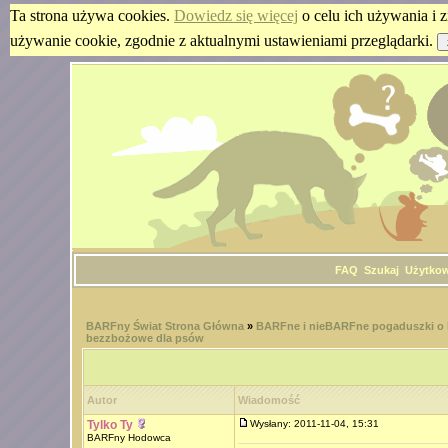
Ta strona używa cookies.
Dowiedz się więcej
o celu ich używania i z
używanie cookie, zgodnie z aktualnymi ustawieniami przeglądarki.
FAQ
Szukaj
Użytko
BARFny Świat Strona Główna
»
BARFne i nieBARFne pogaduszki o
bezzbożowe dla psów
Autor
Wiadomość
Tylko Ty
Wysłany: 2011-11-04, 15:31
BARFny Hodowca