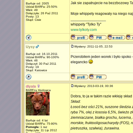
Jak sie zapatrujecie na bezzbozowy Ta
Barfuje od: 2005
Udział BARFa: 25-50%
Wiek: 49
Dołączyła: 26 Paź 2011
Moje whippety reagowały na niego na
Posty: 13
_________________
Skąd: Cisie
whippety "Tylko Ty"
www.tylkoty.com
Uysy
Wysłany: 2011-11-05, 22:53
Barfuje od: 16.10.2011
Przerobiłem jeden worek i było spoko 
Udział BARFa: 90-100%
Wiek: 46
elegancko
Dołączył: 30 Paź 2011
Posty: 19
Skąd: Katowice
diyala
Wysłany: 2013-03-19, 00:36
BARFny Hodowca
Dobra, to ja w takim razie wkleję skład
Skład:
Łosoś bez ości 21%, suszone śledzia 
ryba 7%, olej z łososia 6,5%, świeżo z
ziemniaczane, białka grochu, lucerna, 
Barfuje od: 4 lat
morskie, fruktooligosacharydy (FOS), r
Udział BARFa: 75-90%
Pomogła:
1 raz
pietruszka, szałwia), żurawina.
Dołączyła: 11 Lip 2012