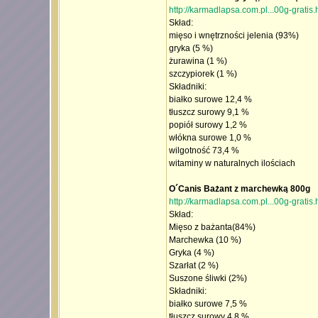
http://karmadlapsa.com.pl...00g-gratis.
Skład:
mięso i wnętrzności jelenia (93%)
gryka (5 %)
żurawina (1 %)
szczypiorek (1 %)
Składniki:
białko surowe 12,4 %
tłuszcz surowy 9,1 %
popiół surowy 1,2 %
włókna surowe 1,0 %
wilgotność 73,4 %
witaminy w naturalnych ilościach
O´Canis Bażant z marchewką 800g
http://karmadlapsa.com.pl...00g-gratis.
Skład:
Mięso z bażanta(84%)
Marchewka (10 %)
Gryka (4 %)
Szarłat (2 %)
Suszone śliwki (2%)
Składniki:
białko surowe 7,5 %
tłuszcz surowy 4,8 %