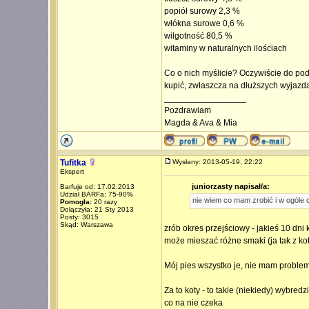
popiół surowy 2,3 %
włókna surowe 0,6 %
wilgotność 80,5 %
witaminy w naturalnych ilościach
Co o nich myślicie? Oczywiście do pod
kupić, zwłaszcza na dłuższych wyjazd
_________________
Pozdrawiam
Magda & Ava & Mia
Tufitka
Wysłany: 2013-05-19, 22:22
Ekspert
juniorzasty napisał/a:
Barfuje od: 17.02.2013
Udział BARFa: 75-90%
nie wiem co mam zrobić i w ogóle c
Pomogła:
20 razy
Dołączyła: 21 Sty 2013
Posty: 3015
Skąd: Warszawa
zrób okres przejściowy - jakieś 10 dn
może mieszać różne smaki (ja tak z kot
Mój pies wszystko je, nie mam proble
Za to koty - to takie (niekiedy) wybredz
co na nie czeka