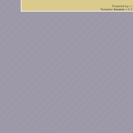
Powered by
p
Template
forumix
v 0.2