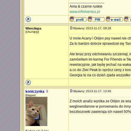
_________________
Ania & czarne ruskie
www.infiniventus.pl
Wierciłapa
Wysłany: 2013-11-17, 09:28
[
Usunięty
]
U mnie Acany i Orijen psy nawet nie chc
Za to bardzo dobrze sprawdzał się Tast
Ale teraz przy odchowaniu szczeniąt, 
zamówiłam im karmę For Friends w 5kg
rewelacyjnie, jak będę jechać na wakac
a co do Ziwi Peak to oprócz ceny z kos
Georgia to na co dzień zjada wszystko w
koniczynka
Wysłany: 2013-11-17, 13:46
Ekspert
Z moich analiz wynika ze Orijen ze ws
weglowodanow w porownaniu do innych 
bezzbozowki zawieraja ich nawet 50%
Barfuje od: 3 lata