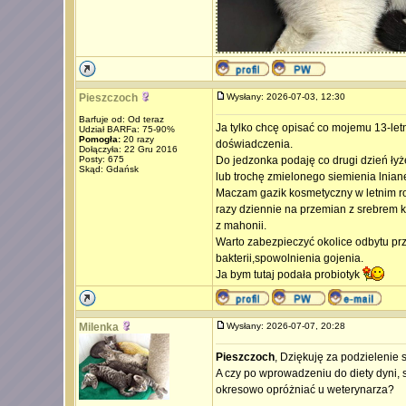
Pieszczoch
Wysłany: 2026-07-03, 12:30
Barfuje od: Od teraz
Ja tylko chcę opisać co mojemu 13-letn
Udział BARFa: 75-90%
Pomogła:
20 razy
doświadczenia.
Dołączyła: 22 Gru 2016
Posty: 675
Do jedzonka podaję co drugi dzień łyż
Skąd: Gdańsk
lub trochę zmielonego siemienia lnian
Maczam gazik kosmetyczny w letnim ro
razy dziennie na przemian z srebrem 
z mahonii.
Warto zabezpieczyć okolice odbytu p
bakterii,spowolnienia gojenia.
Ja bym tutaj podała probiotyk
Milenka
Wysłany: 2026-07-07, 20:28
Pieszczoch
, Dziękuję za podzieleni
A czy po wprowadzeniu do diety dyni, s
okresowo opróżniać u weterynarza?