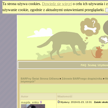
Ta strona używa cookies.
Dowiedz się więcej
o celu ich używania i z
używanie cookie, zgodnie z aktualnymi ustawieniami przeglądarki.
FAQ
Szukaj
Użytko
BARFny Świat Strona Główna
»
Zdrowie BARFnego drapieżnika
»
Me
intymnych"
Autor
Wiadomość
magda_enka
Wysłany: 2019-01-23, 13:31
Zatoki okoł