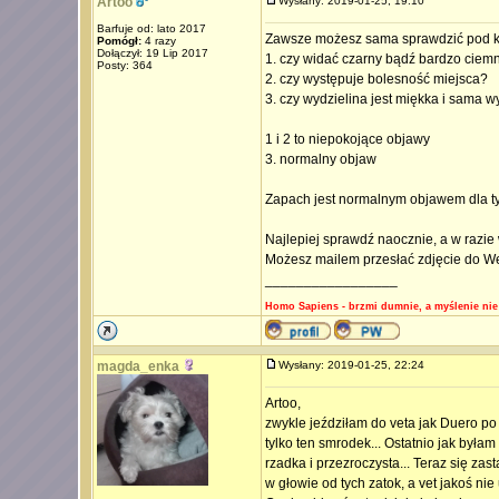
Artoo
Wysłany: 2019-01-25, 19:10
Barfuje od: lato 2017
Zawsze możesz sama sprawdzić pod k
Pomógł:
4 razy
Dołączył: 19 Lip 2017
1. czy widać czarny bądź bardzo ciem
Posty: 364
2. czy występuje bolesność miejsca?
3. czy wydzielina jest miękka i sama w
1 i 2 to niepokojące objawy
3. normalny objaw
Zapach jest normalnym objawem dla ty
Najlepiej sprawdź naocznie, a w razie
Możesz mailem przesłać zdjęcie do We
_________________
Homo Sapiens - brzmi dumnie, a myślenie nie
magda_enka
Wysłany: 2019-01-25, 22:24
Artoo,
zwykle jeździłam do veta jak Duero po 
tylko ten smrodek... Ostatnio jak byłam
rzadka i przezroczysta... Teraz się za
w głowie od tych zatok, a vet jakoś ni