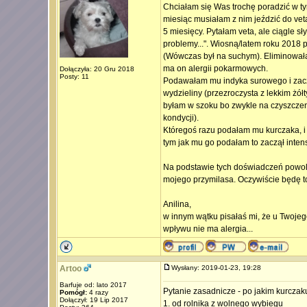
Chciałam się Was trochę poradzić w t
miesiąc musiałam z nim jeździć do vet
5 miesięcy. Pytałam veta, ale ciągle 
problemy...". Wiosną/latem roku 2018
(Wówczas był na suchym). Eliminowała
ma on alergii pokarmowych.
Dołączyła: 20 Gru 2018
Posty: 11
Podawałam mu indyka surowego i zacz
wydzieliny (przezroczysta z lekkim żół
byłam w szoku bo zwykle na czyszczeni
kondycji).
Któregoś razu podałam mu kurczaka, i 
tym jak mu go podałam to zaczął intens
Na podstawie tych doświadczeń powoli 
mojego przymilasa. Oczywiście będę to
Anilina,
w innym wątku pisałaś mi, że u Twoje
wpływu nie ma alergia...
Artoo
Wysłany: 2019-01-23, 19:28
Barfuje od: lato 2017
Pytanie zasadnicze - po jakim kurczaku
Pomógł:
4 razy
Dołączył: 19 Lip 2017
1. od rolnika z wolnego wybiegu