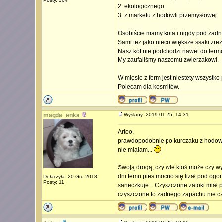
Posty: 364
2. ekologicznego
3. z marketu z hodowli przemysłowej.
Osobiście mamy kota i nigdy pod żad
Sami też jako nieco większe ssaki zre
Nasz kot nie podchodzi nawet do ferm
My zaufaliśmy naszemu zwierzakowi.
W mięsie z ferm jest niestety wszystko 
Polecam dla kosmitów.
magda_enka
Wysłany: 2019-01-25, 14:31
Artoo,
prawdopodobnie po kurczaku z hodowli
nie miałam...
Swoją drogą, czy wie ktoś może czy w
dni temu pies mocno się lizał pod ogon
Dołączyła: 20 Gru 2018
Posty: 11
saneczkuje... Czyszczone zatoki miał pr
czyszczone to żadnego zapachu nie czuł