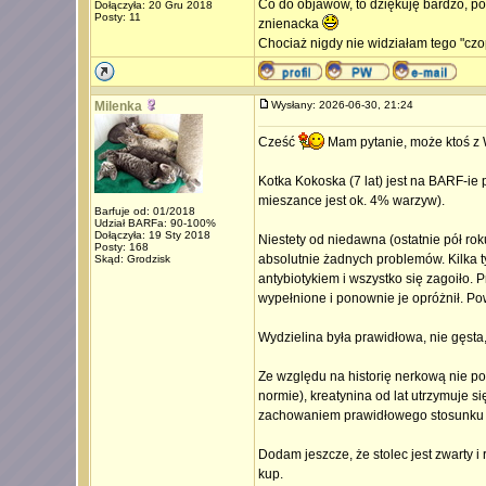
Co do objawów, to dziękuję bardzo, pos
Dołączyła: 20 Gru 2018
Posty: 11
znienacka
Chociaż nigdy nie widziałam tego "czo
Milenka
Wysłany: 2026-06-30, 21:24
Cześć
Mam pytanie, może ktoś z 
Kotka Kokoska (7 lat) jest na BARF-i
mieszance jest ok. 4% warzyw).
Barfuje od: 01/2018
Udział BARFa: 90-100%
Dołączyła: 19 Sty 2018
Niestety od niedawna (ostatnie pół rok
Posty: 168
absolutnie żadnych problemów. Kilka ty
Skąd: Grodzisk
antybiotykiem i wszystko się zagoiło. P
wypełnione i ponownie je opróżnił. Pow
Wydzielina była prawidłowa, nie gęsta,
Ze względu na historię nerkową nie po
normie), kreatynina od lat utrzymuj
zachowaniem prawidłowego stosunku 
Dodam jeszcze, że stolec jest zwarty i
kup.