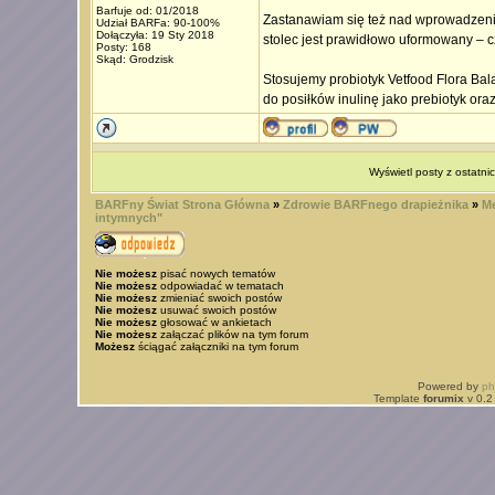
Barfuje od: 01/2018
Zastanawiam się też nad wprowadzeniem
Udział BARFa: 90-100%
Dołączyła: 19 Sty 2018
stolec jest prawidłowo uformowany – cz
Posty: 168
Skąd: Grodzisk
Stosujemy probiotyk Vetfood Flora Bala
do posiłków inulinę jako prebiotyk oraz
Wyświetl posty z ostatni
BARFny Świat Strona Główna
»
Zdrowie BARFnego drapieżnika
»
Me
intymnych"
Nie możesz
pisać nowych tematów
Nie możesz
odpowiadać w tematach
Nie możesz
zmieniać swoich postów
Nie możesz
usuwać swoich postów
Nie możesz
głosować w ankietach
Nie możesz
załączać plików na tym forum
Możesz
ściągać załączniki na tym forum
Powered by
p
Template
forumix
v 0.2