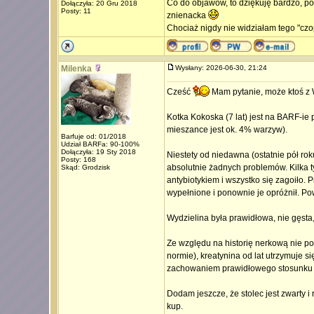
Co do objawów, to dziękuję bardzo, pos
Dołączyła: 20 Gru 2018
Posty: 11
znienacka
Chociaż nigdy nie widziałam tego "czo
Milenka
Wysłany: 2026-06-30, 21:24
Cześć
Mam pytanie, może ktoś z 
Kotka Kokoska (7 lat) jest na BARF-i
mieszance jest ok. 4% warzyw).
Barfuje od: 01/2018
Udział BARFa: 90-100%
Dołączyła: 19 Sty 2018
Niestety od niedawna (ostatnie pół rok
Posty: 168
absolutnie żadnych problemów. Kilka ty
Skąd: Grodzisk
antybiotykiem i wszystko się zagoiło. P
wypełnione i ponownie je opróżnił. Pow
Wydzielina była prawidłowa, nie gęsta,
Ze względu na historię nerkową nie po
normie), kreatynina od lat utrzymuj
zachowaniem prawidłowego stosunku 
Dodam jeszcze, że stolec jest zwarty i
kup.