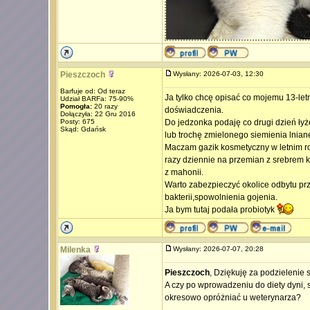
Pieszczoch
Wysłany: 2026-07-03, 12:30
Barfuje od: Od teraz
Ja tylko chcę opisać co mojemu 13-letn
Udział BARFa: 75-90%
Pomogła:
20 razy
doświadczenia.
Dołączyła: 22 Gru 2016
Posty: 675
Do jedzonka podaję co drugi dzień łyż
Skąd: Gdańsk
lub trochę zmielonego siemienia lnian
Maczam gazik kosmetyczny w letnim ro
razy dziennie na przemian z srebrem 
z mahonii.
Warto zabezpieczyć okolice odbytu p
bakterii,spowolnienia gojenia.
Ja bym tutaj podała probiotyk
Milenka
Wysłany: 2026-07-07, 20:28
Pieszczoch
, Dziękuję za podzieleni
A czy po wprowadzeniu do diety dyni, s
okresowo opróżniać u weterynarza?