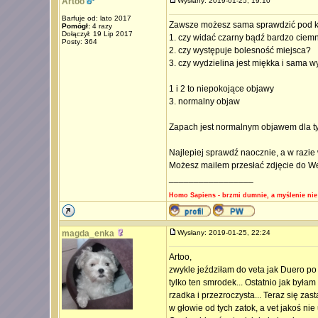
Artoo
Wysłany: 2019-01-25, 19:10
Barfuje od: lato 2017
Zawsze możesz sama sprawdzić pod k
Pomógł:
4 razy
Dołączył: 19 Lip 2017
1. czy widać czarny bądź bardzo ciem
Posty: 364
2. czy występuje bolesność miejsca?
3. czy wydzielina jest miękka i sama w
1 i 2 to niepokojące objawy
3. normalny objaw
Zapach jest normalnym objawem dla ty
Najlepiej sprawdź naocznie, a w razie
Możesz mailem przesłać zdjęcie do We
_________________
Homo Sapiens - brzmi dumnie, a myślenie nie
magda_enka
Wysłany: 2019-01-25, 22:24
Artoo,
zwykle jeździłam do veta jak Duero po 
tylko ten smrodek... Ostatnio jak byłam
rzadka i przezroczysta... Teraz się za
w głowie od tych zatok, a vet jakoś ni