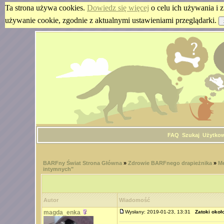
Ta strona używa cookies.
Dowiedz się więcej
o celu ich używania i z
używanie cookie, zgodnie z aktualnymi ustawieniami przeglądarki.
FAQ
Szukaj
Użytko
BARFny Świat Strona Główna
»
Zdrowie BARFnego drapieżnika
»
Me
intymnych"
Autor
Wiadomość
magda_enka
Wysłany: 2019-01-23, 13:31
Zatoki okoł