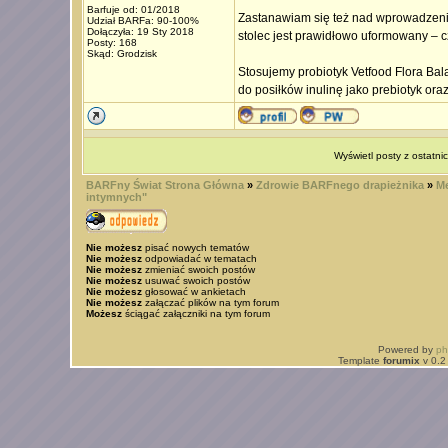
Barfuje od: 01/2018
Zastanawiam się też nad wprowadzeniem
Udział BARFa: 90-100%
Dołączyła: 19 Sty 2018
stolec jest prawidłowo uformowany – cz
Posty: 168
Skąd: Grodzisk
Stosujemy probiotyk Vetfood Flora Bala
do posiłków inulinę jako prebiotyk oraz
Wyświetl posty z ostatni
BARFny Świat Strona Główna
»
Zdrowie BARFnego drapieżnika
»
Me
intymnych"
Nie możesz
pisać nowych tematów
Nie możesz
odpowiadać w tematach
Nie możesz
zmieniać swoich postów
Nie możesz
usuwać swoich postów
Nie możesz
głosować w ankietach
Nie możesz
załączać plików na tym forum
Możesz
ściągać załączniki na tym forum
Powered by
p
Template
forumix
v 0.2