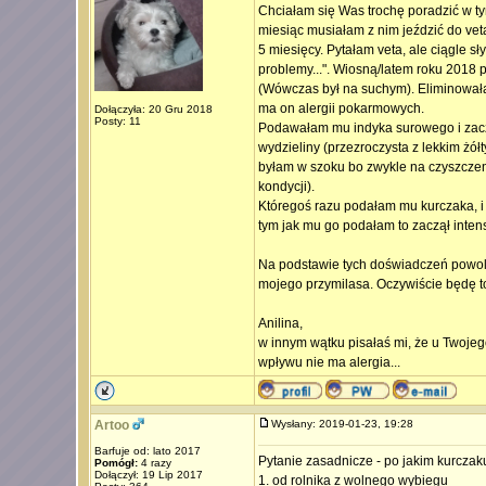
Chciałam się Was trochę poradzić w t
miesiąc musiałam z nim jeździć do vet
5 miesięcy. Pytałam veta, ale ciągle 
problemy...". Wiosną/latem roku 2018
(Wówczas był na suchym). Eliminowała
ma on alergii pokarmowych.
Dołączyła: 20 Gru 2018
Posty: 11
Podawałam mu indyka surowego i zacz
wydzieliny (przezroczysta z lekkim żół
byłam w szoku bo zwykle na czyszczeni
kondycji).
Któregoś razu podałam mu kurczaka, i 
tym jak mu go podałam to zaczął intens
Na podstawie tych doświadczeń powoli 
mojego przymilasa. Oczywiście będę to
Anilina,
w innym wątku pisałaś mi, że u Twoje
wpływu nie ma alergia...
Artoo
Wysłany: 2019-01-23, 19:28
Barfuje od: lato 2017
Pytanie zasadnicze - po jakim kurczaku
Pomógł:
4 razy
Dołączył: 19 Lip 2017
1. od rolnika z wolnego wybiegu