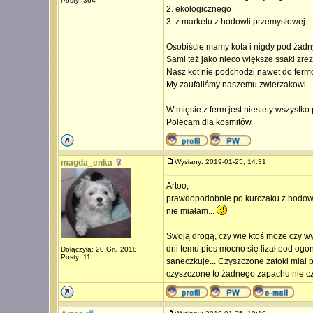
Posty: 364
2. ekologicznego
3. z marketu z hodowli przemysłowej.
Osobiście mamy kota i nigdy pod żad
Sami też jako nieco większe ssaki zre
Nasz kot nie podchodzi nawet do ferm
My zaufaliśmy naszemu zwierzakowi.
W mięsie z ferm jest niestety wszystko 
Polecam dla kosmitów.
magda_enka
Wysłany: 2019-01-25, 14:31
Artoo,
prawdopodobnie po kurczaku z hodowli
nie miałam...
Swoją drogą, czy wie ktoś może czy w
dni temu pies mocno się lizał pod ogon
Dołączyła: 20 Gru 2018
Posty: 11
saneczkuje... Czyszczone zatoki miał pr
czyszczone to żadnego zapachu nie czuł